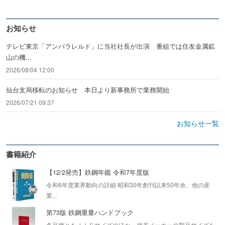
お知らせ
テレビ東京「アンパラレルド」に当社社長が出演 番組では住友金属鉱
山の機...
2026/08/04 12:00
仙台支局移転のお知らせ 本日より新事務所で業務開始
2026/07/21 09:37
お知らせ一覧
書籍紹介
【12/2発売】鉄鋼年鑑 令和7年度版
令和6年度業界動向の詳細 昭和30年創刊以来50年余、他の産
業...
第73版 鉄鋼重量ハンドブック
各品種ともＪＩＳサイズのほか、代表メーカーの製品サイズを