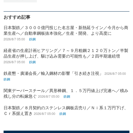
おすすめ記事
日本製鉄／３０００億円投じた名古屋・新熱延ライン／今月から商
業生産へ／自動車鋼板抜本強化／生産・開発、より高度に
2026/8/7 05:00
鉄鋼
経産省の生産計画ヒアリング／７～９月粗鋼２１２０万トン／半製
品生産が押し上げ、駆け込み需要の可能性も／２四半期連続増
2026/8/7 05:00
鉄鋼
鉄産懇・廣瀬会長／輸入鋼材の影響「引き続き注視」
2026/8/7 05:00
鉄鋼
関東デーバースチール／異形棒鋼、１．５万円値上げ完遂へ／積み
残し分の転嫁急ぐ
2026/8/7 05:00
鉄鋼
日本製鉄／８月契約のステンレス鋼板店売り／Ｎｉ系１万円下げ、
Ｃｒ系据え置き
2026/8/7 05:00
鉄鋼