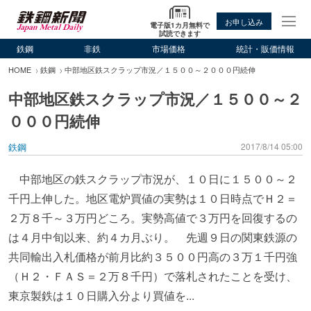
お申し込み
電子版1カ月無料で
試読できます
鉄鋼
非鉄
市場価格
統計・販価情報
HOME
鉄鋼
中部地区鉄スクラップ市況／１５００～２０００円続伸
中部地区鉄スクラップ市況／１５００～２
０００円続伸
鉄鋼
2017/8/14 05:00
中部地区の鉄スクラップ市況が、１０日に１５００～２
千円上伸した。地区電炉買値の実勢は１０日時点でＨ２＝
２万８千～３万円どころ。実勢高値で３万円を回復するの
は４月中旬以来、約４カ月ぶり。 先週９日の関東鉄源の
共同輸出入札価格が前月比約３５００円高の３万１千円強
（Ｈ２・ＦＡＳ＝２万８千円）で落札されたことを受け、
東京製鉄は１０日購入分より買値を...