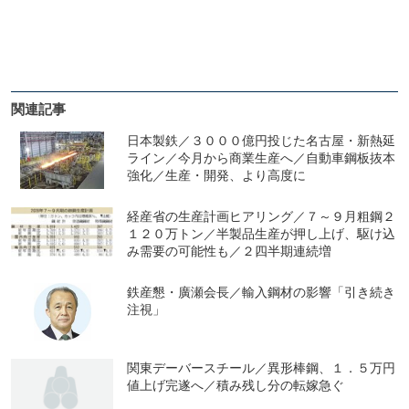
関連記事
日本製鉄／３０００億円投じた名古屋・新熱延
ライン／今月から商業生産へ／自動車鋼板抜本
強化／生産・開発、より高度に
経産省の生産計画ヒアリング／７～９月粗鋼２
１２０万トン／半製品生産が押し上げ、駆け込
み需要の可能性も／２四半期連続増
鉄産懇・廣瀬会長／輸入鋼材の影響「引き続き
注視」
関東デーバースチール／異形棒鋼、１．５万円
値上げ完遂へ／積み残し分の転嫁急ぐ