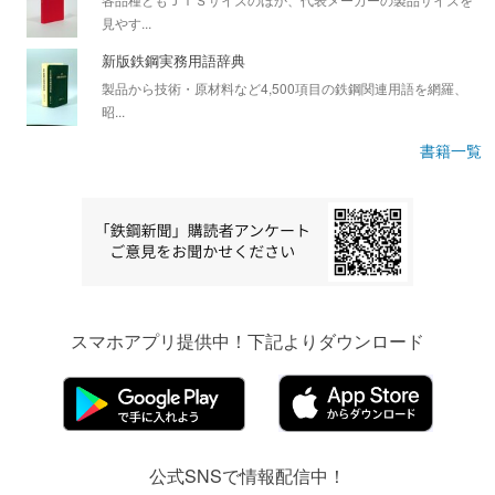
見やす...
新版鉄鋼実務用語辞典
製品から技術・原材料など4,500項目の鉄鋼関連用語を網羅、
昭...
書籍一覧
スマホアプリ提供中！下記よりダウンロード
公式SNSで情報配信中！