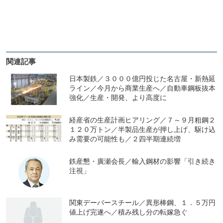
関連記事
日本製鉄／３０００億円投じた名古屋・新熱延
ライン／今月から商業生産へ／自動車鋼板抜本
強化／生産・開発、より高度に
経産省の生産計画ヒアリング／７～９月粗鋼２
１２０万トン／半製品生産が押し上げ、駆け込
み需要の可能性も／２四半期連続増
鉄産懇・廣瀬会長／輸入鋼材の影響「引き続き
注視」
関東デーバースチール／異形棒鋼、１．５万円
値上げ完遂へ／積み残し分の転嫁急ぐ