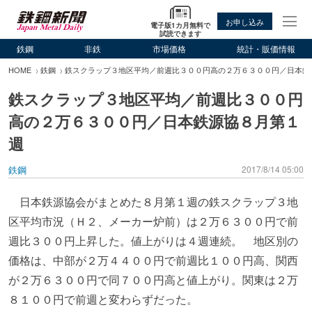
お申し込み
電子版1カ月無料で
試読できます
鉄鋼
非鉄
市場価格
統計・販価情報
HOME
鉄鋼
鉄スクラップ３地区平均／前週比３００円高の２万６３００円／日本鉄
鉄スクラップ３地区平均／前週比３００円
高の２万６３００円／日本鉄源協８月第１
週
鉄鋼
2017/8/14 05:00
日本鉄源協会がまとめた８月第１週の鉄スクラップ３地
区平均市況（Ｈ２、メーカー炉前）は２万６３００円で前
週比３００円上昇した。値上がりは４週連続。 地区別の
価格は、中部が２万４４００円で前週比１００円高、関西
が２万６３００円で同７００円高と値上がり。関東は２万
８１００円で前週と変わらずだった。