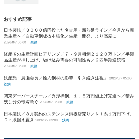
おすすめ記事
日本製鉄／３０００億円投じた名古屋・新熱延ライン／今月から商
業生産へ／自動車鋼板抜本強化／生産・開発、より高度に
2026/8/7 05:00
鉄鋼
経産省の生産計画ヒアリング／７～９月粗鋼２１２０万トン／半製
品生産が押し上げ、駆け込み需要の可能性も／２四半期連続増
2026/8/7 05:00
鉄鋼
鉄産懇・廣瀬会長／輸入鋼材の影響「引き続き注視」
2026/8/7 05:00
鉄鋼
関東デーバースチール／異形棒鋼、１．５万円値上げ完遂へ／積み
残し分の転嫁急ぐ
2026/8/7 05:00
鉄鋼
日本製鉄／８月契約のステンレス鋼板店売り／Ｎｉ系１万円下げ、
Ｃｒ系据え置き
2026/8/7 05:00
鉄鋼