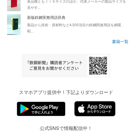
各品種ともＪＩＳサイズのほか、代表メーカーの製品サイズを
見やす...
新版鉄鋼実務用語辞典
製品から技術・原材料など4,500項目の鉄鋼関連用語を網羅、
昭...
書籍一覧
スマホアプリ提供中！下記よりダウンロード
公式SNSで情報配信中！