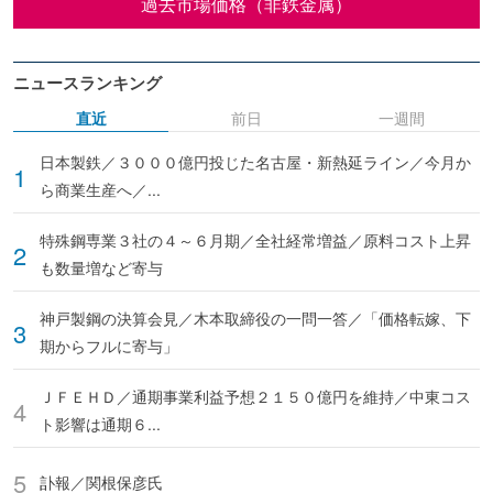
過去市場価格（非鉄金属）
ニュースランキング
直近
前日
一週間
日本製鉄／３０００億円投じた名古屋・新熱延ライン／今月か
ら商業生産へ／...
特殊鋼専業３社の４～６月期／全社経常増益／原料コスト上昇
も数量増など寄与
神戸製鋼の決算会見／木本取締役の一問一答／「価格転嫁、下
期からフルに寄与」
ＪＦＥＨＤ／通期事業利益予想２１５０億円を維持／中東コス
ト影響は通期６...
訃報／関根保彦氏