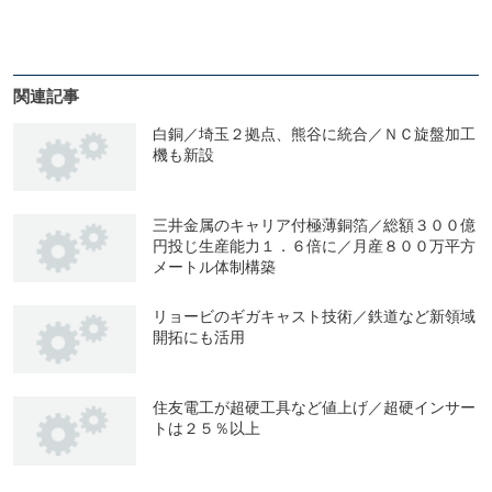
関連記事
白銅／埼玉２拠点、熊谷に統合／ＮＣ旋盤加工
機も新設
三井金属のキャリア付極薄銅箔／総額３００億
円投じ生産能力１．６倍に／月産８００万平方
メートル体制構築
リョービのギガキャスト技術／鉄道など新領域
開拓にも活用
住友電工が超硬工具など値上げ／超硬インサー
トは２５％以上