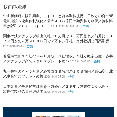
おすすめ記事
中山製鋼所／阪和興業、ヨドコウと資本業務提携／日鉄との合弁新
電炉建設へ協業体制強化／最大４９８億円の融資枠も確保／持株比
率は阪和２０％、ヨドコウ１０％
2026/8/10 05:00
鉄鋼
関東の鉄スクラップ輸出入札／６カ月ぶり５万円割れ／前月比３４
２２円安の４万９０８６円で２万トン落札／海外軟調と円高影響
2026/8/10 05:00
鉄鋼
普通鋼電炉１１社の４～６月期／６社増収、９社が経常減益・赤字
／スクラップ高でメタルスプレッド縮小
2026/8/10 05:00
鉄鋼
丸一鋼管の４～６月期／経常益３８％増の１０３億円／販売増、北
米事業でスプレッド改善
2026/8/10 05:00
鉄鋼
日本金属／長期経営計画を下方修正／２９年度営業益２０億円へ／
次世代製品の量産遅延で
2026/8/10 05:00
鉄鋼