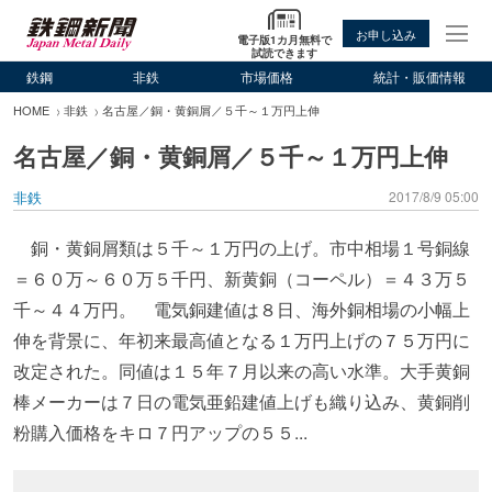
お申し込み
電子版1カ月無料で
試読できます
鉄鋼
非鉄
市場価格
統計・販価情報
HOME
非鉄
名古屋／銅・黄銅屑／５千～１万円上伸
名古屋／銅・黄銅屑／５千～１万円上伸
非鉄
2017/8/9 05:00
銅・黄銅屑類は５千～１万円の上げ。市中相場１号銅線
＝６０万～６０万５千円、新黄銅（コーペル）＝４３万５
千～４４万円。 電気銅建値は８日、海外銅相場の小幅上
伸を背景に、年初来最高値となる１万円上げの７５万円に
改定された。同値は１５年７月以来の高い水準。大手黄銅
棒メーカーは７日の電気亜鉛建値上げも織り込み、黄銅削
粉購入価格をキロ７円アップの５５...