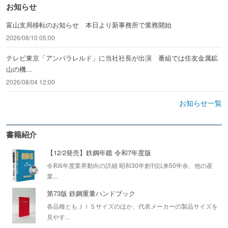
お知らせ
富山支局移転のお知らせ 本日より新事務所で業務開始
2026/08/10 05:00
テレビ東京「アンパラレルド」に当社社長が出演 番組では住友金属鉱
山の機...
2026/08/04 12:00
お知らせ一覧
書籍紹介
【12/2発売】鉄鋼年鑑 令和7年度版
令和6年度業界動向の詳細 昭和30年創刊以来50年余、他の産
業...
第73版 鉄鋼重量ハンドブック
各品種ともＪＩＳサイズのほか、代表メーカーの製品サイズを
見やす...