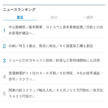
ニュースランキング
直近
前日
一週間
中山製鋼所／阪和興業、ヨドコウと資本業務提携／日鉄との合
弁新電炉建設へ...
白銅／埼玉２拠点、熊谷に統合／ＮＣ旋盤加工機も新設
リョービのギガキャスト技術／鉄道など新領域開拓にも活用
普通鋼電炉１１社の４～６月期／６社増収、９社が経常減益・
赤字／スクラッ...
関東の鉄スクラップ輸出入札／６カ月ぶり５万円割れ／前月比
３４２２円安の...