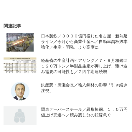
関連記事
日本製鉄／３０００億円投じた名古屋・新熱延
ライン／今月から商業生産へ／自動車鋼板抜本
強化／生産・開発、より高度に
経産省の生産計画ヒアリング／７～９月粗鋼２
１２０万トン／半製品生産が押し上げ、駆け込
み需要の可能性も／２四半期連続増
鉄産懇・廣瀬会長／輸入鋼材の影響「引き続き
注視」
関東デーバースチール／異形棒鋼、１．５万円
値上げ完遂へ／積み残し分の転嫁急ぐ