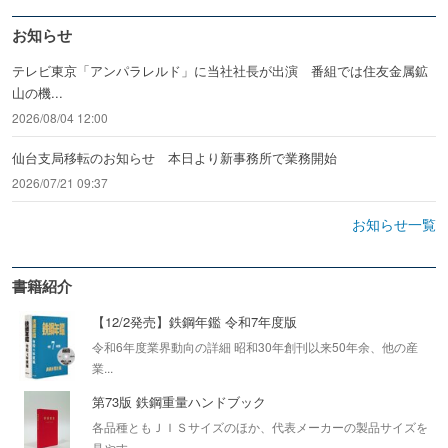
お知らせ
テレビ東京「アンパラレルド」に当社社長が出演 番組では住友金属鉱
山の機...
2026/08/04 12:00
仙台支局移転のお知らせ 本日より新事務所で業務開始
2026/07/21 09:37
お知らせ一覧
書籍紹介
【12/2発売】鉄鋼年鑑 令和7年度版
令和6年度業界動向の詳細 昭和30年創刊以来50年余、他の産
業...
第73版 鉄鋼重量ハンドブック
各品種ともＪＩＳサイズのほか、代表メーカーの製品サイズを
見やす...