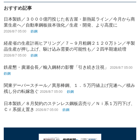
おすすめ記事
日本製鉄／３０００億円投じた名古屋・新熱延ライン／今月から商
業生産へ／自動車鋼板抜本強化／生産・開発、より高度に
2026/8/7 05:00
鉄鋼
経産省の生産計画ヒアリング／７～９月粗鋼２１２０万トン／半製
品生産が押し上げ、駆け込み需要の可能性も／２四半期連続増
2026/8/7 05:00
鉄鋼
鉄産懇・廣瀬会長／輸入鋼材の影響「引き続き注視」
2026/8/7 05:00
鉄鋼
関東デーバースチール／異形棒鋼、１．５万円値上げ完遂へ／積み
残し分の転嫁急ぐ
2026/8/7 05:00
鉄鋼
日本製鉄／８月契約のステンレス鋼板店売り／Ｎｉ系１万円下げ、
Ｃｒ系据え置き
2026/8/7 05:00
鉄鋼