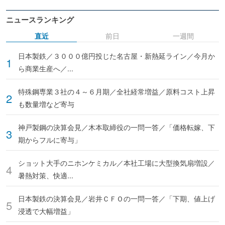
ニュースランキング
直近
前日
一週間
日本製鉄／３０００億円投じた名古屋・新熱延ライン／今月か
ら商業生産へ／...
特殊鋼専業３社の４～６月期／全社経常増益／原料コスト上昇
も数量増など寄与
神戸製鋼の決算会見／木本取締役の一問一答／「価格転嫁、下
期からフルに寄与」
ショット大手のニホンケミカル／本社工場に大型換気扇増設／
暑熱対策、快適...
日本製鉄の決算会見／岩井ＣＦＯの一問一答／「下期、値上げ
浸透で大幅増益」