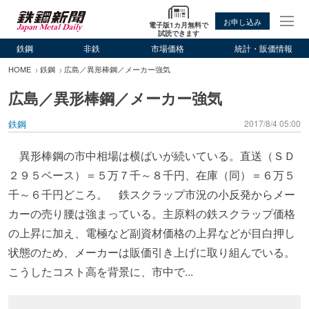
お申し込み
電子版1カ月無料で
試読できます
鉄鋼
非鉄
市場価格
統計・販価情報
HOME
鉄鋼
広島／異形棒鋼／メーカー強気
広島／異形棒鋼／メーカー強気
鉄鋼
2017/8/4 05:00
異形棒鋼の市中相場は横ばいが続いている。直送（ＳＤ
２９５ベース）＝５万７千～８千円、在庫（同）＝６万５
千～６千円どころ。 鉄スクラップ市況の小反発からメー
カーの売り腰は強まっている。主原料の鉄スクラップ価格
の上昇に加え、電極など副資材価格の上昇などが目白押し
状態のため、メーカーは販価引き上げに取り組んでいる。
こうしたコスト高を背景に、市中で...