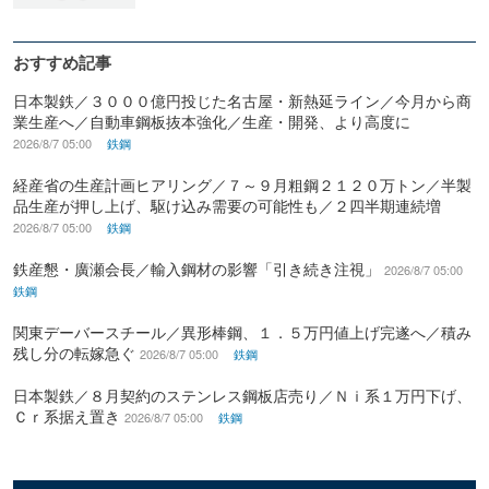
おすすめ記事
日本製鉄／３０００億円投じた名古屋・新熱延ライン／今月から商
業生産へ／自動車鋼板抜本強化／生産・開発、より高度に
2026/8/7 05:00
鉄鋼
経産省の生産計画ヒアリング／７～９月粗鋼２１２０万トン／半製
品生産が押し上げ、駆け込み需要の可能性も／２四半期連続増
2026/8/7 05:00
鉄鋼
鉄産懇・廣瀬会長／輸入鋼材の影響「引き続き注視」
2026/8/7 05:00
鉄鋼
関東デーバースチール／異形棒鋼、１．５万円値上げ完遂へ／積み
残し分の転嫁急ぐ
2026/8/7 05:00
鉄鋼
日本製鉄／８月契約のステンレス鋼板店売り／Ｎｉ系１万円下げ、
Ｃｒ系据え置き
2026/8/7 05:00
鉄鋼