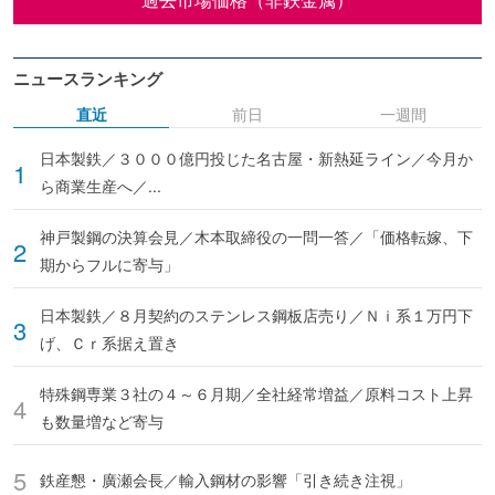
ニュースランキング
直近
前日
一週間
日本製鉄／３０００億円投じた名古屋・新熱延ライン／今月か
ら商業生産へ／...
神戸製鋼の決算会見／木本取締役の一問一答／「価格転嫁、下
期からフルに寄与」
日本製鉄／８月契約のステンレス鋼板店売り／Ｎｉ系１万円下
げ、Ｃｒ系据え置き
特殊鋼専業３社の４～６月期／全社経常増益／原料コスト上昇
も数量増など寄与
鉄産懇・廣瀬会長／輸入鋼材の影響「引き続き注視」