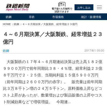
お申し込み
電子版1カ月無料で
試読できます
鉄鋼
非鉄
市場価格
統計・販価情報
HOME
鉄鋼
４～６月期決算／大阪製鉄、経常増益２３億円
４～６月期決算／大阪製鉄、経常増益２３
億円
鉄鋼
2017/8/1 05:00
大阪製鉄の１７年４～６月期連結決算は売上高１８２億
９９００万円で前年同期比３８・４％増、経常利益２３億
８千万円で２・２５倍、当期純利益１５億５９００万円
（前年同期は２６００万円の赤字）。 販売量は前年同期
比３万８千トン増の２４万５千トン。原料価格上昇などコ
スト上昇があったが、数量増および製品販価の上昇やコス
ト削減効果などで増収増益。 今期連...