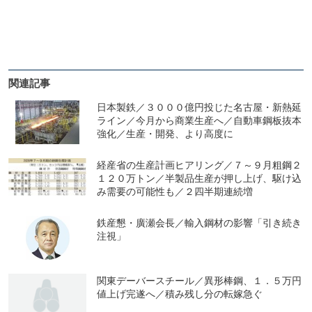
関連記事
日本製鉄／３０００億円投じた名古屋・新熱延
ライン／今月から商業生産へ／自動車鋼板抜本
強化／生産・開発、より高度に
経産省の生産計画ヒアリング／７～９月粗鋼２
１２０万トン／半製品生産が押し上げ、駆け込
み需要の可能性も／２四半期連続増
鉄産懇・廣瀬会長／輸入鋼材の影響「引き続き
注視」
関東デーバースチール／異形棒鋼、１．５万円
値上げ完遂へ／積み残し分の転嫁急ぐ