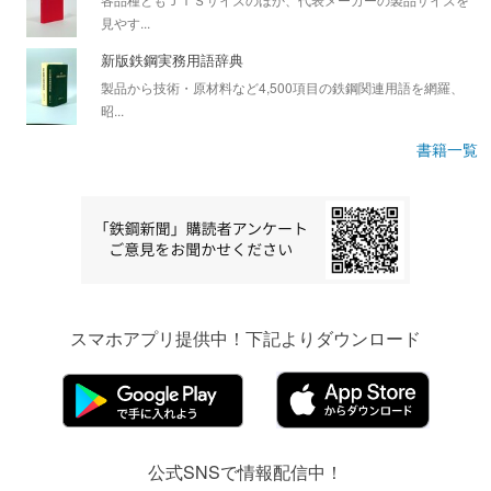
見やす...
新版鉄鋼実務用語辞典
製品から技術・原材料など4,500項目の鉄鋼関連用語を網羅、
昭...
書籍一覧
スマホアプリ提供中！下記よりダウンロード
公式SNSで情報配信中！