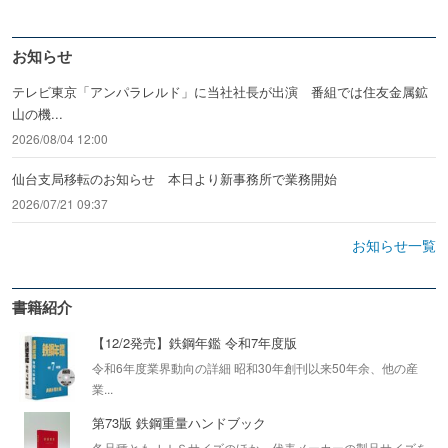
お知らせ
テレビ東京「アンパラレルド」に当社社長が出演 番組では住友金属鉱
山の機...
2026/08/04 12:00
仙台支局移転のお知らせ 本日より新事務所で業務開始
2026/07/21 09:37
お知らせ一覧
書籍紹介
【12/2発売】鉄鋼年鑑 令和7年度版
令和6年度業界動向の詳細 昭和30年創刊以来50年余、他の産
業...
第73版 鉄鋼重量ハンドブック
各品種ともＪＩＳサイズのほか、代表メーカーの製品サイズを