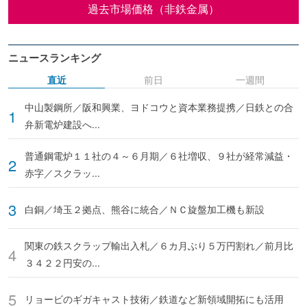
過去市場価格（非鉄金属）
ニュースランキング
直近
前日
一週間
中山製鋼所／阪和興業、ヨドコウと資本業務提携／日鉄との合
弁新電炉建設へ...
普通鋼電炉１１社の４～６月期／６社増収、９社が経常減益・
赤字／スクラッ...
白銅／埼玉２拠点、熊谷に統合／ＮＣ旋盤加工機も新設
関東の鉄スクラップ輸出入札／６カ月ぶり５万円割れ／前月比
３４２２円安の...
リョービのギガキャスト技術／鉄道など新領域開拓にも活用