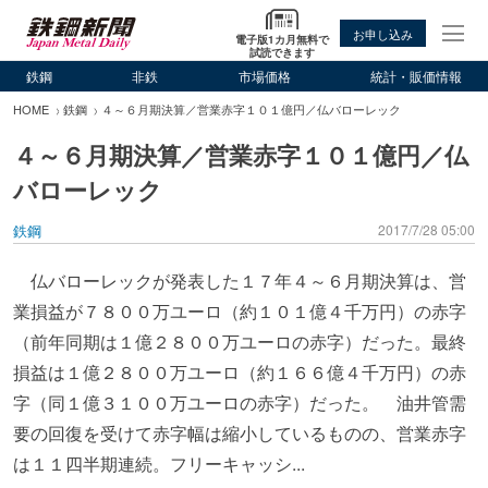
お申し込み
電子版1カ月無料で
試読できます
鉄鋼
非鉄
市場価格
統計・販価情報
HOME
鉄鋼
４～６月期決算／営業赤字１０１億円／仏バローレック
４～６月期決算／営業赤字１０１億円／仏
バローレック
鉄鋼
2017/7/28 05:00
仏バローレックが発表した１７年４～６月期決算は、営
業損益が７８００万ユーロ（約１０１億４千万円）の赤字
（前年同期は１億２８００万ユーロの赤字）だった。最終
損益は１億２８００万ユーロ（約１６６億４千万円）の赤
字（同１億３１００万ユーロの赤字）だった。 油井管需
要の回復を受けて赤字幅は縮小しているものの、営業赤字
は１１四半期連続。フリーキャッシ...