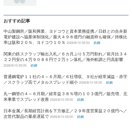
おすすめ記事
中山製鋼所／阪和興業、ヨドコウと資本業務提携／日鉄との合弁新
電炉建設へ協業体制強化／最大４９８億円の融資枠も確保／持株比
率は阪和２０％、ヨドコウ１０％
2026/8/10 05:00
鉄鋼
関東の鉄スクラップ輸出入札／６カ月ぶり５万円割れ／前月比３４
２２円安の４万９０８６円で２万トン落札／海外軟調と円高影響
2026/8/10 05:00
鉄鋼
普通鋼電炉１１社の４～６月期／６社増収、９社が経常減益・赤字
／スクラップ高でメタルスプレッド縮小
2026/8/10 05:00
鉄鋼
丸一鋼管の４～６月期／経常益３８％増の１０３億円／販売増、北
米事業でスプレッド改善
2026/8/10 05:00
鉄鋼
日本金属／長期経営計画を下方修正／２９年度営業益２０億円へ／
次世代製品の量産遅延で
2026/8/10 05:00
鉄鋼