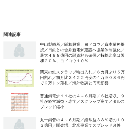
関連記事
中山製鋼所／阪和興業、ヨドコウと資本業務提
携／日鉄との合弁新電炉建設へ協業体制強化／
最大４９８億円の融資枠も確保／持株比率は阪
和２０％、ヨドコウ１０％
関東の鉄スクラップ輸出入札／６カ月ぶり５万
円割れ／前月比３４２２円安の４万９０８６円
で２万トン落札／海外軟調と円高影響
普通鋼電炉１１社の４～６月期／６社増収、９
社が経常減益・赤字／スクラップ高でメタルス
プレッド縮小
丸一鋼管の４～６月期／経常益３８％増の１０
３億円／販売増、北米事業でスプレッド改善