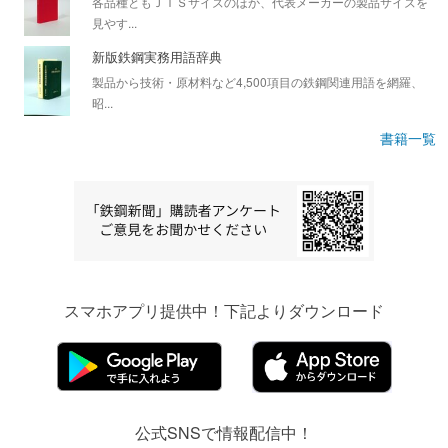
各品種ともＪＩＳサイズのほか、代表メーカーの製品サイズを
見やす...
新版鉄鋼実務用語辞典
製品から技術・原材料など4,500項目の鉄鋼関連用語を網羅、
昭...
書籍一覧
スマホアプリ提供中！下記よりダウンロード
公式SNSで情報配信中！