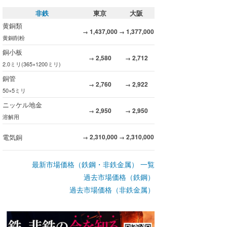
非鉄
東京
大阪
黄銅類
1,437,000
1,377,000
→
→
黄銅削粉
銅小板
2,580
2,712
→
→
2.0ミリ(365×1200ミリ)
銅管
2,760
2,922
→
→
50×5ミリ
ニッケル地金
2,950
2,950
→
→
溶解用
電気銅
2,310,000
2,310,000
→
→
最新市場価格（鉄鋼・非鉄金属） 一覧
過去市場価格（鉄鋼）
過去市場価格（非鉄金属）