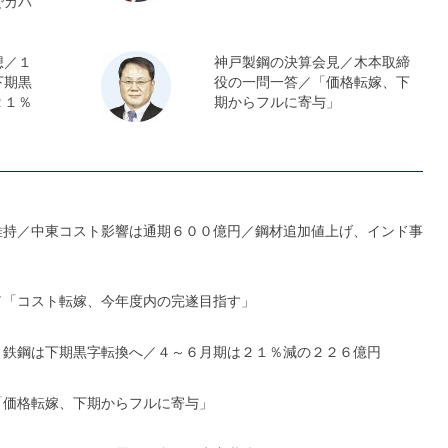
でカバ
想／１
神戸製鋼の決算会見／木本取締
下期黒
役の一問一答／「価格転嫁、下
２１％
期からフルに寄与」
維持／中東コスト影響は通期６００億円／鋼材追加値上げ、インド事
／「コスト転嫁、今年度内の完遂目指す」
、鉄鋼は下期黒字転換へ／４～６月期は２１％減の２２６億円
「価格転嫁、下期からフルに寄与」