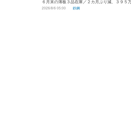
６月末の薄板３品在庫／２カ月ぶり減、３９５
2026/8/6 05:00
鉄鋼