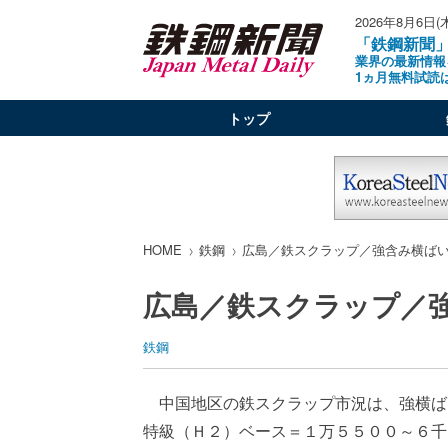
2026年8月6日(
「鉄鋼新聞
業界の最新情報
1ヵ月無料試読
トップ
HOME
鉄鋼
広島／鉄スクラップ／強含み横ば
広島／鉄スクラップ／
鉄鋼
中国地区の鉄スクラップ市況は、強横ば
特級（Ｈ２）ベース＝１万５５００～６千