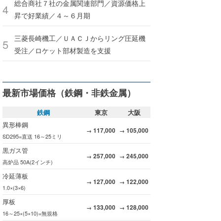
総合商社７社の金属関連部門／資源価格上
昇で好業績／４～６月期
三菱長崎機工／ＵＡＣＪからリング圧延機
受注／ロケット部材製造を支援
最新市場価格（鉄鋼・非鉄金属）
鉄鋼
東京
大阪
異形棒鋼
117,000
105,000
→
→
SD295=直送 16～25ミリ
黒ガス管
257,000
245,000
→
→
高炉品 50A(2インチ)
冷延薄板
127,000
122,000
→
→
1.0×(3×6)
厚板
133,000
128,000
→
→
16～25×(5×10)=無規格