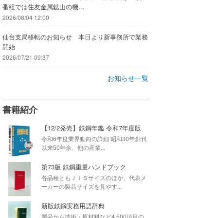
番組では住友金属鉱山の機...
2026/08/04 12:00
仙台支局移転のお知らせ 本日より新事務所で業務
開始
2026/07/21 09:37
お知らせ一覧
書籍紹介
【12/2発売】鉄鋼年鑑 令和7年度版
令和6年度業界動向の詳細 昭和30年創刊
以来50年余、他の産業...
第73版 鉄鋼重量ハンドブック
各品種ともＪＩＳサイズのほか、代表メ
ーカーの製品サイズを見やす...
新版鉄鋼実務用語辞典
製品から技術・原材料など4,500項目の