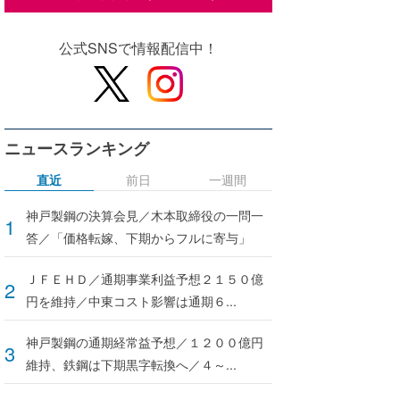
公式SNSで情報配信中！
ニュースランキング
直近
前日
一週間
神戸製鋼の決算会見／木本取締役の一問一
答／「価格転嫁、下期からフルに寄与」
ＪＦＥＨＤ／通期事業利益予想２１５０億
円を維持／中東コスト影響は通期６...
神戸製鋼の通期経常益予想／１２００億円
維持、鉄鋼は下期黒字転換へ／４～...