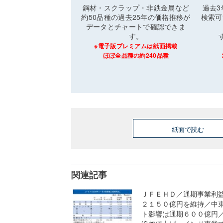
鋼材・スクラップ・非鉄金属など
過去
約50品種の過去25年の価格推移が
検索可
データとチャートで確認できま
す。
※電子版プレミアムは紙面掲載
ほぼ全品種の約240品種
紙面で読む
関連記事
ＪＦＥＨＤ／通期事業利
２１５０億円を維持／中
ト影響は通期６００億円