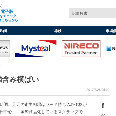
木)
」電子版
記事検索
をチェック！
はこちらから
鉄鋼
非鉄
市場
い
強含み横ばい
2017/7/26 05:00
い調。足元の市中相場はヤード持ち込み価格が
円中心。 国際商品化しているスクラップで