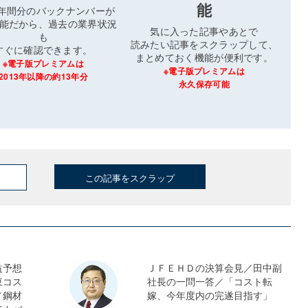
能
3年間分のバックナンバーが
能だから、過去の業界状況
気に入った記事やあとで
も
読みたい記事をスクラップして、
すぐに確認できます。
まとめておく機能が便利です。
※電子版プレミアムは
※電子版プレミアムは
2013年以降の約13年分
永久保存可能
この記事をスクラップ
益予想
ＪＦＥＨＤの決算会見／田中副
東コス
社長の一問一答／「コスト転
／鋼材
嫁、今年度内の完遂目指す」