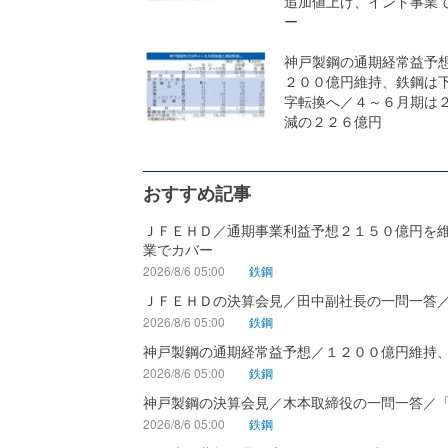
追加値上げ、インド事業
ー
神戸製鋼の通期経常益予
２００億円維持、鉄鋼は
字転換へ／４～６月期は
減の２２６億円
おすすめ記事
ＪＦＥＨＤ／通期事業利益予想２１５０億円を
業でカバー
2026/8/6 05:00
鉄鋼
ＪＦＥＨＤの決算会見／田中副社長の一問一答
2026/8/6 05:00
鉄鋼
神戸製鋼の通期経常益予想／１２００億円維持
2026/8/6 05:00
鉄鋼
神戸製鋼の決算会見／木本取締役の一問一答／
2026/8/6 05:00
鉄鋼