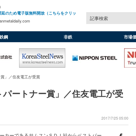
)
遅延のため電子版無料開放（こちらをクリッ
記事検索
nmetaldaily.com
鉄鋼
非鉄
市場
ー賞」／住友電工が受賞
トパートナー賞」／住友電工が受
2017/7/25 05:00
ーカーであるサムスンＳＤＩ社からベストパー