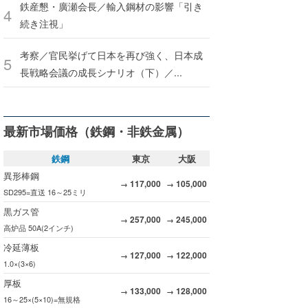
鉄産懇・廣瀬会長／輸入鋼材の影響「引き
続き注視」
考察／官民挙げて日本を再び強く、日本成
長戦略会議の成長シナリオ（下）／...
最新市場価格（鉄鋼・非鉄金属）
鉄鋼
東京
大阪
異形棒鋼
117,000
105,000
→
→
SD295=直送 16～25ミリ
黒ガス管
257,000
245,000
→
→
高炉品 50A(2インチ)
冷延薄板
127,000
122,000
→
→
1.0×(3×6)
厚板
133,000
128,000
→
→
16～25×(5×10)=無規格