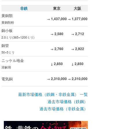
非鉄
東京
大阪
黄銅類
1,437,000
1,377,000
→
→
黄銅削粉
銅小板
2,580
2,712
→
→
2.0ミリ(365×1200ミリ)
銅管
2,760
2,922
→
→
50×5ミリ
ニッケル地金
2,850
2,850
↓
↓
溶解用
電気銅
2,310,000
2,310,000
→
→
最新市場価格（鉄鋼・非鉄金属） 一覧
過去市場価格（鉄鋼）
過去市場価格（非鉄金属）