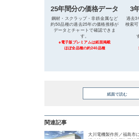
25年間分の価格データ
3
鋼材・スクラップ・非鉄金属など
過去
約50品種の過去25年の価格推移が
検索可
データとチャートで確認できま
す。
※電子版プレミアムは紙面掲載
ほぼ全品種の約240品種
紙面で読む
関連記事
大川電機製作所／福島市