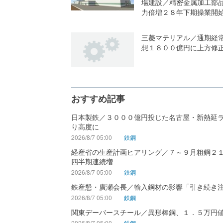
場建設／精密金属加工部
力倍増２８年下期操業開
三菱マテリアル／通期経
想１８００億円に上方修
おすすめ記事
日本製鉄／３０００億円投じた名古屋・新熱延
り高度に
2026/8/7 05:00
鉄鋼
経産省の生産計画ヒアリング／７～９月粗鋼２
四半期連続増
2026/8/7 05:00
鉄鋼
鉄産懇・廣瀬会長／輸入鋼材の影響「引き続き
2026/8/7 05:00
鉄鋼
関東デーバースチール／異形棒鋼、１．５万円
2026/8/7 05:00
鉄鋼