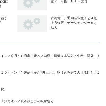
品の能
益２．８倍、８１４億円
始
常益予
古河電工／通期経常益予想４割
正
上方修正／データセンター向け
拡大
ライン／今月から商業生産へ／自動車鋼板抜本強化／生産・開発、よ
１２０万トン／半製品生産が押し上げ、駆け込み需要の可能性も／２
注視」
値上げ完遂へ／積み残し分の転嫁急ぐ