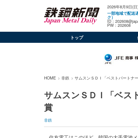
2026年8月9日(日
一部地域で配送
ク）
ID：202608@japa
PW：202608
トップ
HOME
非鉄
サムスンＳＤＩ「ベストパートナ
サムスンＳＤＩ「ベス
賞
非鉄
住友電工はこのほど、韓国の大手電池メ