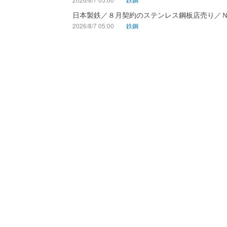
日本製鉄／８月契約のステンレス鋼板店売り／
2026/8/7 05:00
鉄鋼