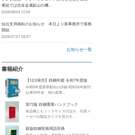
番組では住友金属鉱山の機...
2026/08/04 12:00
仙台支局移転のお知らせ 本日より新事務所で業務
開始
2026/07/21 09:37
お知らせ一覧
書籍紹介
【12/2発売】鉄鋼年鑑 令和7年度版
令和6年度業界動向の詳細 昭和30年創刊
以来50年余、他の産業...
第73版 鉄鋼重量ハンドブック
各品種ともＪＩＳサイズのほか、代表メ
ーカーの製品サイズを見やす...
新版鉄鋼実務用語辞典
製品から技術・原材料など4,500項目の