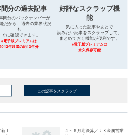
年間分の過去記事
好評なスクラップ機
能
3年間分のバックナンバーが
能だから、過去の業界状況
気に入った記事やあとで
も
読みたい記事をスクラップして、
すぐに確認できます。
まとめておく機能が便利です。
※電子版プレミアムは
※電子版プレミアムは
2013年以降の約13年分
永久保存可能
この記事をスクラップ
に新工
４～６月期決算／ＪＸ金属営業