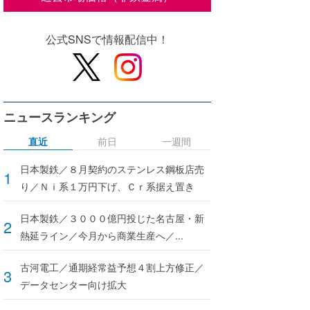
公式SNSで情報配信中！
ニュースランキング
直近
前日
一週間
日本製鉄／８月契約のステンレス鋼板店売
り／Ｎｉ系１万円下げ、Ｃｒ系据え置き
日本製鉄／３０００億円投じた名古屋・新
熱延ライン／今月から商業生産へ／...
古河電工／通期経常益予想４割上方修正／
データセンター向け拡大