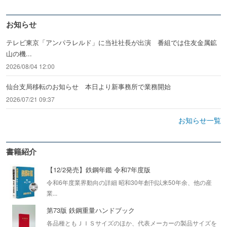
お知らせ
テレビ東京「アンパラレルド」に当社社長が出演 番組では住友金属鉱
山の機...
2026/08/04 12:00
仙台支局移転のお知らせ 本日より新事務所で業務開始
2026/07/21 09:37
お知らせ一覧
書籍紹介
【12/2発売】鉄鋼年鑑 令和7年度版
令和6年度業界動向の詳細 昭和30年創刊以来50年余、他の産
業...
第73版 鉄鋼重量ハンドブック
各品種ともＪＩＳサイズのほか、代表メーカーの製品サイズを