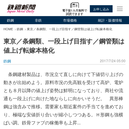
お申し込み
電子版1カ月無料で
試読できます
鉄鋼
非鉄
市場価格
統計・販価情報
HOME
鉄鋼
東京／条鋼類、一段上げ目指す／鋼管類は値上げ転嫁本格化
東京／条鋼類、一段上げ目指す／鋼管類は
値上げ転嫁本格化
鉄鋼
2017/7/24 05:00
条鋼建材製品は、市況立て直しに向けて下値切り上げの
動きが出始めよう。原料市況の先高観を受けて高炉、電炉
とも８月以降の値上げ姿勢は鮮明になっており、商社や流
通も一段上げに向けた地ならしに向かいそうだ。 異形棒
鋼は強含みで推移。需要家も期近案件の手当てを進めてお
り、極端な安値折り合いが縮小しつつある。Ｈ形鋼も強横
ばい調。鉄骨ファブの稼働率も上昇...