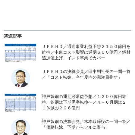
関連記事
ＪＦＥＨＤ／通期事業利益予想２１５０億円を
維持／中東コスト影響は通期６００億円／鋼材
追加値上げ、インド事業でカバー
ＪＦＥＨＤの決算会見／田中副社長の一問一答
／「コスト転嫁、今年度内の完遂目指す」
神戸製鋼の通期経常益予想／１２００億円維
持、鉄鋼は下期黒字転換へ／４～６月期は２
１％減の２２６億円
神戸製鋼の決算会見／木本取締役の一問一答／
「価格転嫁、下期からフルに寄与」