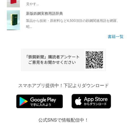
見やす...
新版鉄鋼実務用語辞典
製品から技術・原材料など4,500項目の鉄鋼関連用語を網羅、
昭...
書籍一覧
スマホアプリ提供中！下記よりダウンロード
公式SNSで情報配信中！