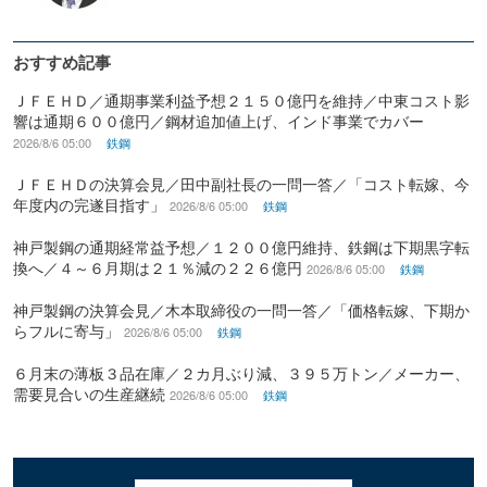
おすすめ記事
ＪＦＥＨＤ／通期事業利益予想２１５０億円を維持／中東コスト影
響は通期６００億円／鋼材追加値上げ、インド事業でカバー
2026/8/6 05:00
鉄鋼
ＪＦＥＨＤの決算会見／田中副社長の一問一答／「コスト転嫁、今
年度内の完遂目指す」
2026/8/6 05:00
鉄鋼
神戸製鋼の通期経常益予想／１２００億円維持、鉄鋼は下期黒字転
換へ／４～６月期は２１％減の２２６億円
2026/8/6 05:00
鉄鋼
神戸製鋼の決算会見／木本取締役の一問一答／「価格転嫁、下期か
らフルに寄与」
2026/8/6 05:00
鉄鋼
６月末の薄板３品在庫／２カ月ぶり減、３９５万トン／メーカー、
需要見合いの生産継続
2026/8/6 05:00
鉄鋼