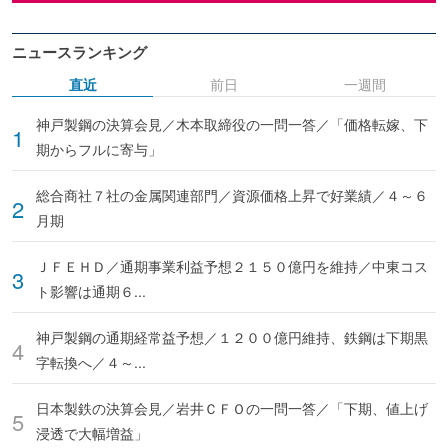
ニュースランキング
直近
前日
一週間
神戸製鋼の決算会見／木本取締役の一問一答／「価格転嫁、下
期からフルに寄与」
総合商社７社の金属関連部門／資源価格上昇で好業績／４～６
月期
ＪＦＥＨＤ／通期事業利益予想２１５０億円を維持／中東コス
ト影響は通期６...
神戸製鋼の通期経常益予想／１２００億円維持、鉄鋼は下期黒
字転換へ／４～...
日本製鉄の決算会見／岩井ＣＦＯの一問一答／「下期、値上げ
浸透で大幅増益」