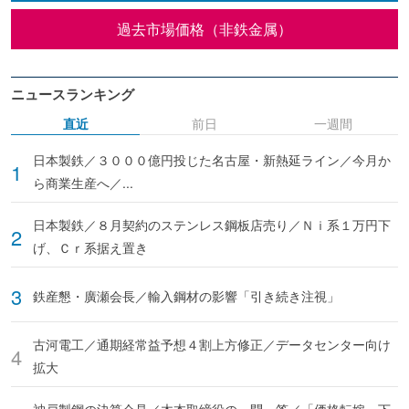
過去市場価格（非鉄金属）
ニュースランキング
直近
前日
一週間
日本製鉄／３０００億円投じた名古屋・新熱延ライン／今月か
ら商業生産へ／...
日本製鉄／８月契約のステンレス鋼板店売り／Ｎｉ系１万円下
げ、Ｃｒ系据え置き
鉄産懇・廣瀬会長／輸入鋼材の影響「引き続き注視」
古河電工／通期経常益予想４割上方修正／データセンター向け
拡大