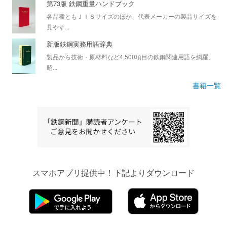
第73版 鉄鋼重量ハンドブック
各品種ともＪＩＳサイズのほか、代表メーカーの製品サイズを
見やす...
新版鉄鋼実務用語辞典
製品から技術・原材料など4,500項目の鉄鋼関連用語を網羅、
昭...
書籍一覧
スマホアプリ提供中！下記よりダウンロード