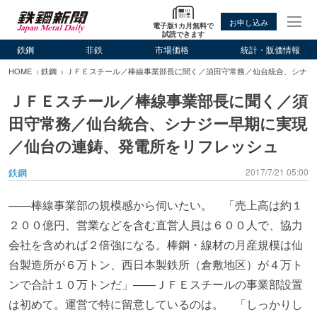
お申し込み
電子版1カ月無料で
試読できます
鉄鋼
非鉄
市場価格
統計・販価情報
HOME
鉄鋼
ＪＦＥスチール／棒線事業部長に聞く／須田守常務／仙台統合、シナジ
ＪＦＥスチール／棒線事業部長に聞く／須
田守常務／仙台統合、シナジー早期に実現
／仙台の連鋳、発電所をリフレッシュ
鉄鋼
2017/7/21 05:00
――棒線事業部の規模感から伺いたい。 「売上高は約１
２００億円、営業などを含む直営人員は６００人で、協力
会社を含めれば２倍強になる。棒鋼・線材の月産規模は仙
台製造所が６万トン、西日本製鉄所（倉敷地区）が４万ト
ンで合計１０万トンだ」――ＪＦＥスチールの事業部設置
は初めて。運営で特に留意しているのは。 「しっかりし