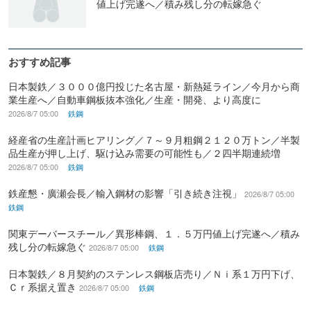
値上げ完遂へ／積み残し分の転嫁急ぐ
おすすめ記事
日本製鉄／３０００億円投じた名古屋・新熱延ライン／今月から商
業生産へ／自動車鋼板抜本強化／生産・開発、より高度に
2026/8/7 05:00
鉄鋼
経産省の生産計画ヒアリング／７～９月粗鋼２１２０万トン／半製
品生産が押し上げ、駆け込み需要の可能性も／２四半期連続増
2026/8/7 05:00
鉄鋼
鉄産懇・廣瀬会長／輸入鋼材の影響「引き続き注視」
2026/8/7 05:00
鉄鋼
関東デーバースチール／異形棒鋼、１．５万円値上げ完遂へ／積み
残し分の転嫁急ぐ
2026/8/7 05:00
鉄鋼
日本製鉄／８月契約のステンレス鋼板店売り／Ｎｉ系１万円下げ、
Ｃｒ系据え置き
2026/8/7 05:00
鉄鋼