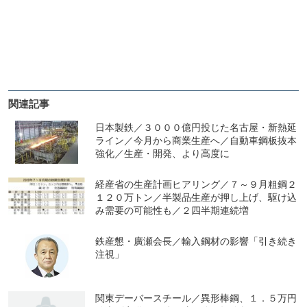
関連記事
日本製鉄／３０００億円投じた名古屋・新熱延
ライン／今月から商業生産へ／自動車鋼板抜本
強化／生産・開発、より高度に
経産省の生産計画ヒアリング／７～９月粗鋼２
１２０万トン／半製品生産が押し上げ、駆け込
み需要の可能性も／２四半期連続増
鉄産懇・廣瀬会長／輸入鋼材の影響「引き続き
注視」
関東デーバースチール／異形棒鋼、１．５万円