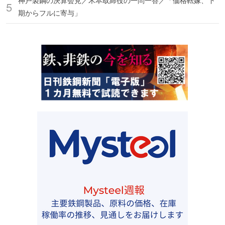
神戸製鋼の決算会見／木本取締役の一問一答／「価格転嫁、下
期からフルに寄与」