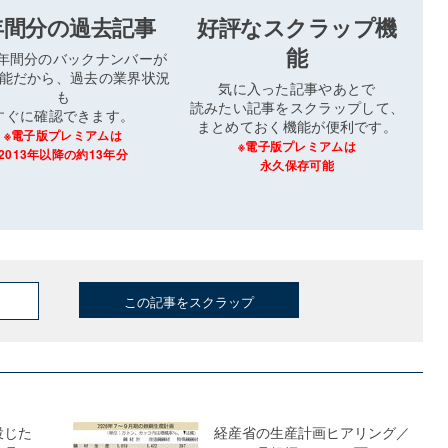
年間分の過去記事
好評なスクラップ機
能
3年間分のバックナンバーが
能だから、過去の業界状況
気に入った記事やあとで
も
読みたい記事をスクラップして、
すぐに確認できます。
まとめておく機能が便利です。
※電子版プレミアムは
※電子版プレミアムは
2013年以降の約13年分
永久保存可能
この記事をスクラップ
投じた
経産省の生産計画ヒアリング／