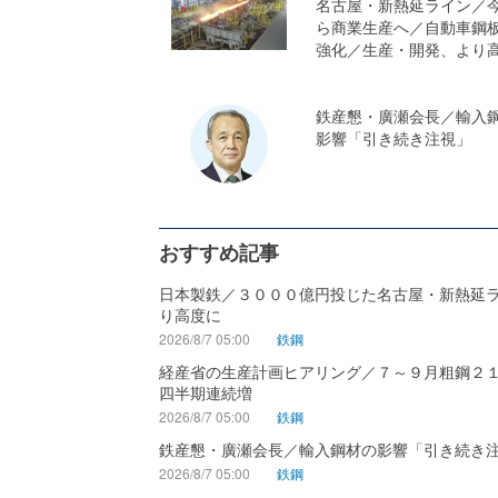
名古屋・新熱延ライン／
ら商業生産へ／自動車鋼
強化／生産・開発、より
鉄産懇・廣瀬会長／輸入
影響「引き続き注視」
おすすめ記事
日本製鉄／３０００億円投じた名古屋・新熱延
り高度に
2026/8/7 05:00
鉄鋼
経産省の生産計画ヒアリング／７～９月粗鋼２
四半期連続増
2026/8/7 05:00
鉄鋼
鉄産懇・廣瀬会長／輸入鋼材の影響「引き続き
2026/8/7 05:00
鉄鋼