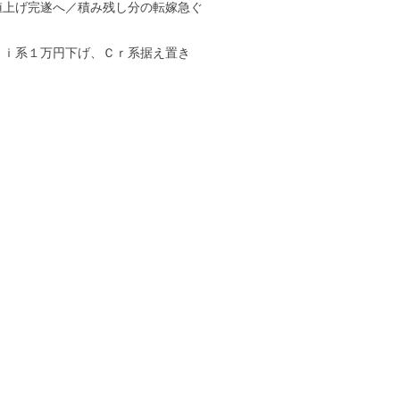
値上げ完遂へ／積み残し分の転嫁急ぐ
Ｎｉ系１万円下げ、Ｃｒ系据え置き