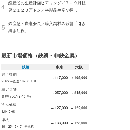
経産省の生産計画ヒアリング／７～９月粗
鋼２１２０万トン／半製品生産が押...
鉄産懇・廣瀬会長／輸入鋼材の影響「引き
続き注視」
最新市場価格（鉄鋼・非鉄金属）
鉄鋼
東京
大阪
異形棒鋼
117,000
105,000
→
→
SD295=直送 16～25ミリ
黒ガス管
257,000
245,000
→
→
高炉品 50A(2インチ)
冷延薄板
127,000
122,000
→
→
1.0×(3×6)
厚板
133,000
128,000
→
→
16～25×(5×10)=無規格