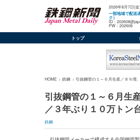
2026年8月7日(金
一部地域で配送
ク）
ID：202608@japa
PW：202608
トップ
HOME
鉄鋼
引抜鋼管の１～６月生産／８％増
引抜鋼管の１～６月生
／３年ぶり１０万トン
鉄鋼
引抜鋼管メーカーで構成する全国鋼管製