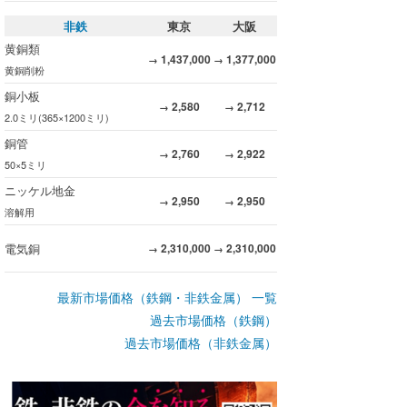
非鉄
東京
大阪
黄銅類
1,437,000
1,377,000
→
→
黄銅削粉
銅小板
2,580
2,712
→
→
2.0ミリ(365×1200ミリ)
銅管
2,760
2,922
→
→
50×5ミリ
ニッケル地金
2,950
2,950
→
→
溶解用
電気銅
2,310,000
2,310,000
→
→
最新市場価格（鉄鋼・非鉄金属） 一覧
過去市場価格（鉄鋼）
過去市場価格（非鉄金属）