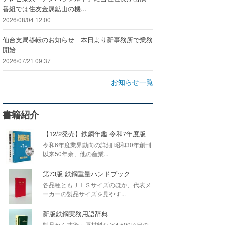
番組では住友金属鉱山の機...
2026/08/04 12:00
仙台支局移転のお知らせ 本日より新事務所で業務
開始
2026/07/21 09:37
お知らせ一覧
書籍紹介
【12/2発売】鉄鋼年鑑 令和7年度版
令和6年度業界動向の詳細 昭和30年創刊
以来50年余、他の産業...
第73版 鉄鋼重量ハンドブック
各品種ともＪＩＳサイズのほか、代表メ
ーカーの製品サイズを見やす...
新版鉄鋼実務用語辞典
製品から技術・原材料など4,500項目の