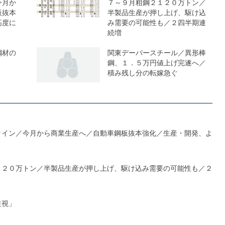
今月か
７～９月粗鋼２１２０万トン／
板抜本
半製品生産が押し上げ、駆け込
高度に
み需要の可能性も／２四半期連
続増
鋼材の
関東デーバースチール／異形棒
鋼、１．５万円値上げ完遂へ／
積み残し分の転嫁急ぐ
ライン／今月から商業生産へ／自動車鋼板抜本強化／生産・開発、よ
１２０万トン／半製品生産が押し上げ、駆け込み需要の可能性も／２
注視」