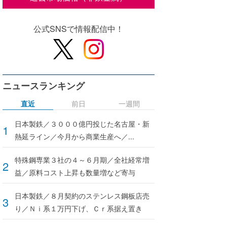
公式SNSで情報配信中！
ニュースランキング
直近
前日
一週間
日本製鉄／３０００億円投じた名古屋・新
熱延ライン／今月から商業生産へ／...
特殊鋼専業３社の４～６月期／全社経常増
益／原料コスト上昇も数量増など寄与
日本製鉄／８月契約のステンレス鋼板店売
り／Ｎｉ系１万円下げ、Ｃｒ系据え置き