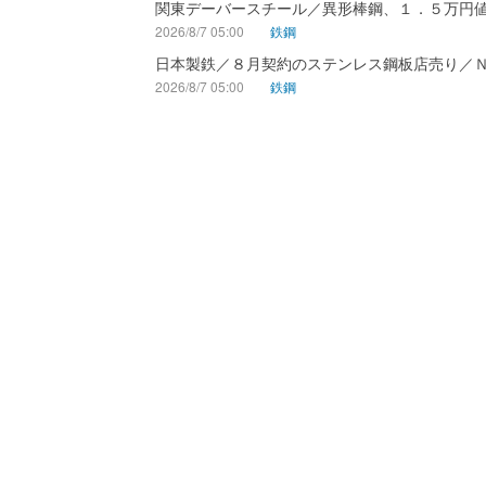
関東デーバースチール／異形棒鋼、１．５万円
2026/8/7 05:00
鉄鋼
日本製鉄／８月契約のステンレス鋼板店売り／
2026/8/7 05:00
鉄鋼