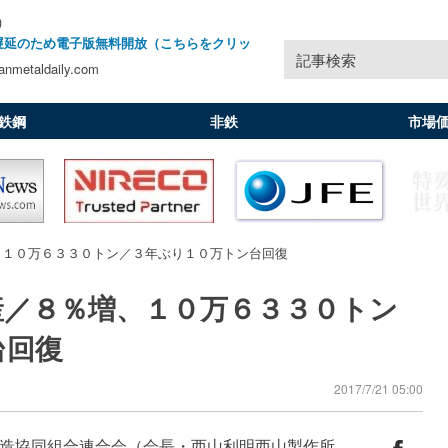
)
遅延のため電子版無料開放（こちらをクリッ
記事検索
nmetaldaily.com
鉄鋼
非鉄
市場
、１０万６３３０トン／３年ぶり１０万トン台回復
産／８％増、１０万６３３０トン
台回復
2017/7/21 05:00
造協同組合連合会（会長・西山利明西山製作所