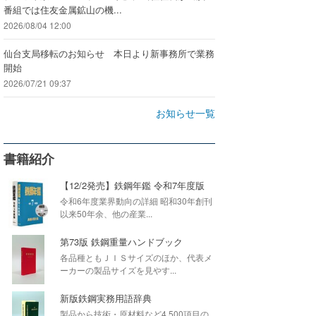
番組では住友金属鉱山の機...
2026/08/04 12:00
仙台支局移転のお知らせ 本日より新事務所で業務
開始
2026/07/21 09:37
お知らせ一覧
書籍紹介
【12/2発売】鉄鋼年鑑 令和7年度版
令和6年度業界動向の詳細 昭和30年創刊
以来50年余、他の産業...
第73版 鉄鋼重量ハンドブック
各品種ともＪＩＳサイズのほか、代表メ
ーカーの製品サイズを見やす...
新版鉄鋼実務用語辞典
製品から技術・原材料など4,500項目の