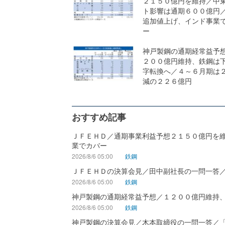
２１５０億円を維持／中
ト影響は通期６００億円
追加値上げ、インド事業
ー
神戸製鋼の通期経常益予
２００億円維持、鉄鋼は
字転換へ／４～６月期は
減の２２６億円
おすすめ記事
ＪＦＥＨＤ／通期事業利益予想２１５０億円を
業でカバー
2026/8/6 05:00
鉄鋼
ＪＦＥＨＤの決算会見／田中副社長の一問一答
2026/8/6 05:00
鉄鋼
神戸製鋼の通期経常益予想／１２００億円維持
2026/8/6 05:00
鉄鋼
神戸製鋼の決算会見／木本取締役の一問一答／