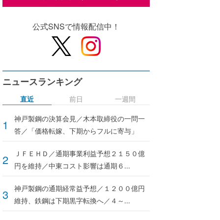
公式SNSで情報配信中！
ニュースランキング
直近
前日
一週間
神戸製鋼の決算会見／木本取締役の一問一
答／「価格転嫁、下期からフルに寄与」
ＪＦＥＨＤ／通期事業利益予想２１５０億
円を維持／中東コスト影響は通期６...
神戸製鋼の通期経常益予想／１２００億円
維持、鉄鋼は下期黒字転換へ／４～...