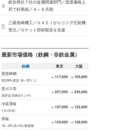
総合商社７社の金属関連部門／資源価格上
昇で好業績／４～６月期
三菱長崎機工／ＵＡＣＪからリング圧延機
受注／ロケット部材製造を支援
最新市場価格（鉄鋼・非鉄金属）
鉄鋼
東京
大阪
異形棒鋼
117,000
105,000
→
→
SD295=直送 16～25ミリ
黒ガス管
257,000
245,000
→
→
高炉品 50A(2インチ)
冷延薄板
127,000
122,000
→
→
1.0×(3×6)
厚板
133,000
128,000
→
→
16～25×(5×10)=無規格