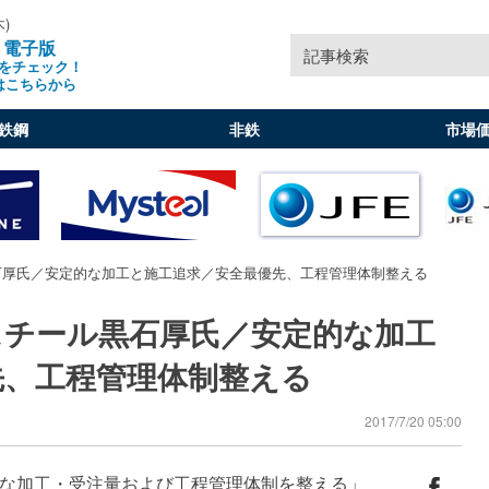
木)
」電子版
記事検索
をチェック！
はこちらから
鉄鋼
非鉄
市場
石厚氏／安定的な加工と施工追求／安全最優先、工程管理体制整える
スチール黒石厚氏／安定的な加工
先、工程管理体制整える
2017/7/20 05:00
な加工・受注量および工程管理体制を整える」