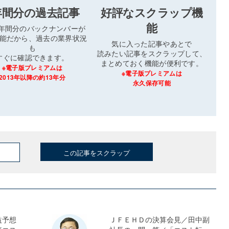
年間分の過去記事
好評なスクラップ機
能
3年間分のバックナンバーが
能だから、過去の業界状況
気に入った記事やあとで
も
読みたい記事をスクラップして、
すぐに確認できます。
まとめておく機能が便利です。
※電子版プレミアムは
※電子版プレミアムは
2013年以降の約13年分
永久保存可能
この記事をスクラップ
益予想
ＪＦＥＨＤの決算会見／田中副