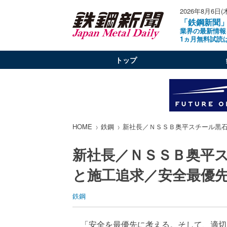
2026年8月6日(
「鉄鋼新聞
業界の最新情報
1ヵ月無料試読
トップ
HOME
鉄鋼
新社長／ＮＳＳＢ奥平スチール黒
新社長／ＮＳＳＢ奥平
と施工追求／安全最優
鉄鋼
「安全を最優先に考える。そして、適切