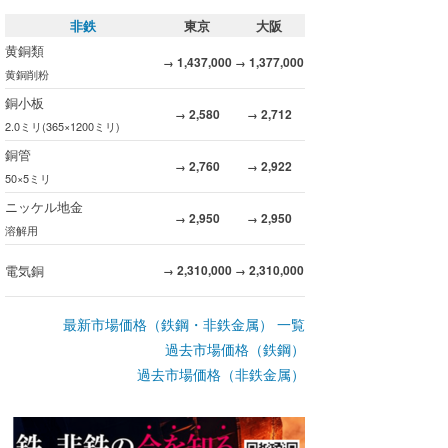
非鉄
東京
大阪
黄銅類
1,437,000
1,377,000
→
→
黄銅削粉
銅小板
2,580
2,712
→
→
2.0ミリ(365×1200ミリ)
銅管
2,760
2,922
→
→
50×5ミリ
ニッケル地金
2,950
2,950
→
→
溶解用
電気銅
2,310,000
2,310,000
→
→
最新市場価格（鉄鋼・非鉄金属） 一覧
過去市場価格（鉄鋼）
過去市場価格（非鉄金属）