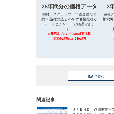
25年間分の価格データ
3
鋼材・スクラップ・非鉄金属など
過去
約50品種の過去25年の価格推移が
検索可
データとチャートで確認できま
す。
※電子版プレミアムは紙面掲載
ほぼ全品種の約240品種
紙面で読む
関連記事
ＪＦＥＨＤ／通期事業利