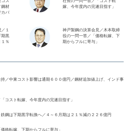
東コス
社長の一問一答／「コスト転
／鋼材
嫁、今年度内の完遂目指す」
でカバ
想／１
神戸製鋼の決算会見／木本取締
下期黒
役の一問一答／「価格転嫁、下
２１％
期からフルに寄与」
維持／中東コスト影響は通期６００億円／鋼材追加値上げ、インド事
／「コスト転嫁、今年度内の完遂目指す」
、鉄鋼は下期黒字転換へ／４～６月期は２１％減の２２６億円
「価格転嫁、下期からフルに寄与」