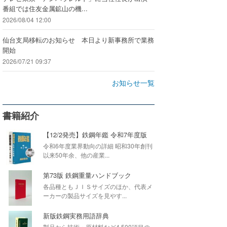
番組では住友金属鉱山の機...
2026/08/04 12:00
仙台支局移転のお知らせ 本日より新事務所で業務
開始
2026/07/21 09:37
お知らせ一覧
書籍紹介
【12/2発売】鉄鋼年鑑 令和7年度版
令和6年度業界動向の詳細 昭和30年創刊
以来50年余、他の産業...
第73版 鉄鋼重量ハンドブック
各品種ともＪＩＳサイズのほか、代表メ
ーカーの製品サイズを見やす...
新版鉄鋼実務用語辞典
製品から技術・原材料など4,500項目の