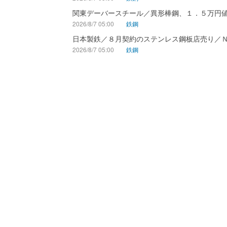
関東デーバースチール／異形棒鋼、１．５万円
2026/8/7 05:00
鉄鋼
日本製鉄／８月契約のステンレス鋼板店売り／
2026/8/7 05:00
鉄鋼