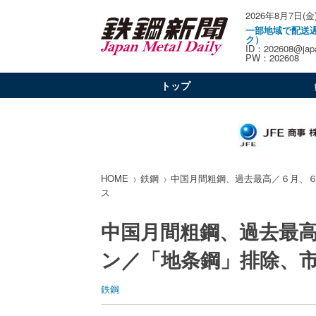
2026年8月7日(金
一部地域で配送
ク）
ID：202608@japa
PW：202608
トップ
HOME
鉄鋼
中国月間粗鋼、過去最高／６月、
ス
中国月間粗鋼、過去最
ン／「地条鋼」排除、
鉄鋼