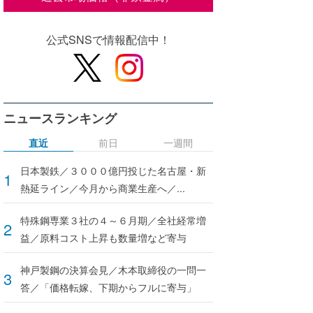
公式SNSで情報配信中！
ニュースランキング
直近
前日
一週間
日本製鉄／３０００億円投じた名古屋・新
熱延ライン／今月から商業生産へ／...
特殊鋼専業３社の４～６月期／全社経常増
益／原料コスト上昇も数量増など寄与
神戸製鋼の決算会見／木本取締役の一問一
答／「価格転嫁、下期からフルに寄与」