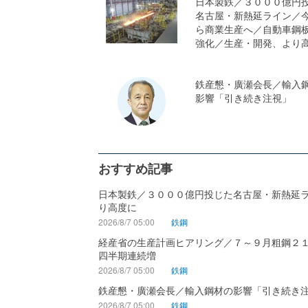
日本製鉄／３０００億円
名古屋・新熱延ライン／
ら商業生産へ／自動車鋼
強化／生産・開発、より
鉄産懇・廣瀬会長／輸入
影響「引き続き注視」
おすすめ記事
日本製鉄／３０００億円投じた名古屋・新熱延
り高度に
2026/8/7 05:00
鉄鋼
経産省の生産計画ヒアリング／７～９月粗鋼２
四半期連続増
2026/8/7 05:00
鉄鋼
鉄産懇・廣瀬会長／輸入鋼材の影響「引き続き
2026/8/7 05:00
鉄鋼