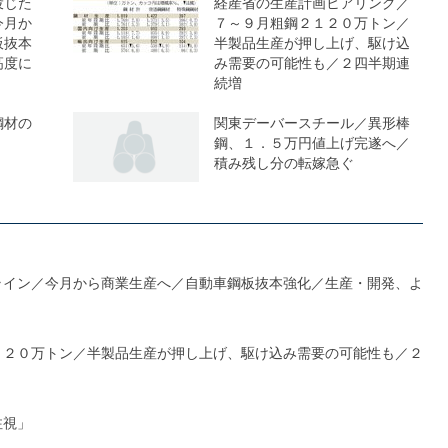
投じた
経産省の生産計画ヒアリング／
今月か
７～９月粗鋼２１２０万トン／
板抜本
半製品生産が押し上げ、駆け込
高度に
み需要の可能性も／２四半期連
続増
鋼材の
関東デーバースチール／異形棒
鋼、１．５万円値上げ完遂へ／
積み残し分の転嫁急ぐ
ライン／今月から商業生産へ／自動車鋼板抜本強化／生産・開発、よ
１２０万トン／半製品生産が押し上げ、駆け込み需要の可能性も／２
注視」