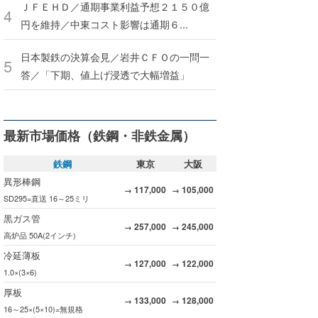
ＪＦＥＨＤ／通期事業利益予想２１５０億
円を維持／中東コスト影響は通期６...
日本製鉄の決算会見／岩井ＣＦＯの一問一
答／「下期、値上げ浸透で大幅増益」
最新市場価格（鉄鋼・非鉄金属）
鉄鋼
東京
大阪
異形棒鋼
117,000
105,000
→
→
SD295=直送 16～25ミリ
黒ガス管
257,000
245,000
→
→
高炉品 50A(2インチ)
冷延薄板
127,000
122,000
→
→
1.0×(3×6)
厚板
133,000
128,000
→
→
16～25×(5×10)=無規格