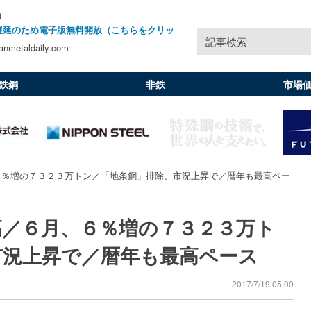
)
遅延のため電子版無料開放（こちらをクリッ
記事検索
nmetaldaily.com
鉄鋼
非鉄
市場
６％増の７３２３万トン／「地条鋼」排除、市況上昇で／暦年も最高ペー
高／６月、６％増の７３２３万ト
市況上昇で／暦年も最高ペース
2017/7/19 05:00