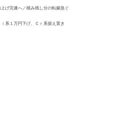
値上げ完遂へ／積み残し分の転嫁急ぐ
Ｎｉ系１万円下げ、Ｃｒ系据え置き