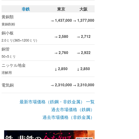
非鉄
東京
大阪
黄銅類
1,437,000
1,377,000
→
→
黄銅削粉
銅小板
2,580
2,712
→
→
2.0ミリ(365×1200ミリ)
銅管
2,760
2,922
→
→
50×5ミリ
ニッケル地金
2,850
2,850
↓
↓
溶解用
電気銅
2,310,000
2,310,000
→
→
最新市場価格（鉄鋼・非鉄金属） 一覧
過去市場価格（鉄鋼）
過去市場価格（非鉄金属）