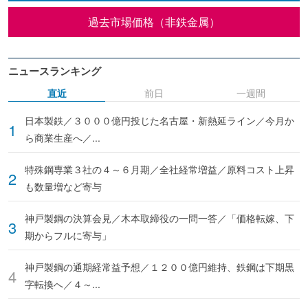
過去市場価格（非鉄金属）
ニュースランキング
直近
前日
一週間
日本製鉄／３０００億円投じた名古屋・新熱延ライン／今月か
ら商業生産へ／...
特殊鋼専業３社の４～６月期／全社経常増益／原料コスト上昇
も数量増など寄与
神戸製鋼の決算会見／木本取締役の一問一答／「価格転嫁、下
期からフルに寄与」
神戸製鋼の通期経常益予想／１２００億円維持、鉄鋼は下期黒
字転換へ／４～...