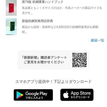
第73版 鉄鋼重量ハンドブック
各品種ともＪＩＳサイズのほか、代表メーカーの製品サイズを
見やす...
新版鉄鋼実務用語辞典
製品から技術・原材料など4,500項目の鉄鋼関連用語を網羅、
昭...
書籍一覧
スマホアプリ提供中！下記よりダウンロード