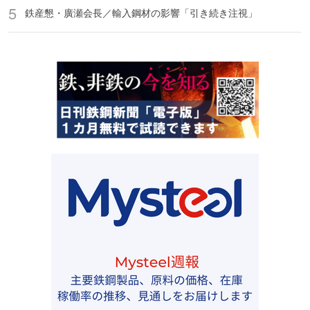
鉄産懇・廣瀬会長／輸入鋼材の影響「引き続き注視」