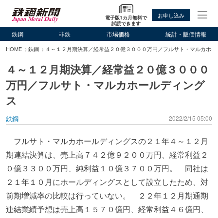
お申し込み
電子版1カ月無料で
試読できます
鉄鋼
非鉄
市場価格
統計・販価情報
HOME
鉄鋼
４～１２月期決算／経常益２０億３０００万円／フルサト・マルカホー
４～１２月期決算／経常益２０億３０００
万円／フルサト・マルカホールディング
ス
鉄鋼
2022/2/15 05:00
フルサト・マルカホールディングスの２１年４～１２月
期連結決算は、売上高７４２億９２００万円、経常利益２
０億３３００万円、純利益１０億３７００万円。 同社は
２１年１０月にホールディングスとして設立したため、対
前期増減率の比較は行っていない。 ２２年１２月期通期
連結業績予想は売上高１５７０億円、経常利益４６億円、