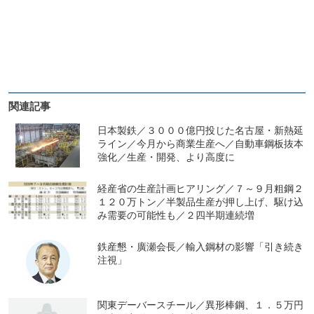
関連記事
日本製鉄／３０００億円投じた名古屋・新熱延
ライン／今月から商業生産へ／自動車鋼板抜本
強化／生産・開発、より高度に
経産省の生産計画ヒアリング／７～９月粗鋼２
１２０万トン／半製品生産が押し上げ、駆け込
み需要の可能性も／２四半期連続増
鉄産懇・廣瀬会長／輸入鋼材の影響「引き続き
注視」
関東デーバースチール／異形棒鋼、１．５万円