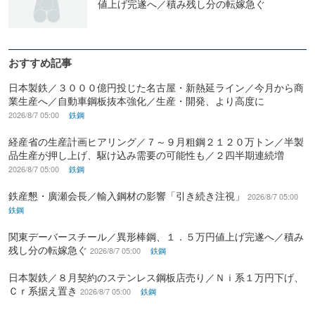
値上げ完遂へ／積み残し分の転嫁急ぐ
おすすめ記事
日本製鉄／３０００億円投じた名古屋・新熱延ライン／今月から商
業生産へ／自動車鋼板抜本強化／生産・開発、より高度に
2026/8/7 05:00
鉄鋼
経産省の生産計画ヒアリング／７～９月粗鋼２１２０万トン／半製
品生産が押し上げ、駆け込み需要の可能性も／２四半期連続増
2026/8/7 05:00
鉄鋼
鉄産懇・廣瀬会長／輸入鋼材の影響「引き続き注視」
2026/8/7 05:00
鉄鋼
関東デーバースチール／異形棒鋼、１．５万円値上げ完遂へ／積み
残し分の転嫁急ぐ
2026/8/7 05:00
鉄鋼
日本製鉄／８月契約のステンレス鋼板店売り／Ｎｉ系１万円下げ、
Ｃｒ系据え置き
2026/8/7 05:00
鉄鋼