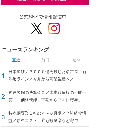
公式SNSで情報配信中！
ニュースランキング
直近
前日
一週間
日本製鉄／３０００億円投じた名古屋・新
熱延ライン／今月から商業生産へ／...
神戸製鋼の決算会見／木本取締役の一問一
答／「価格転嫁、下期からフルに寄与」
特殊鋼専業３社の４～６月期／全社経常増
益／原料コスト上昇も数量増など寄与