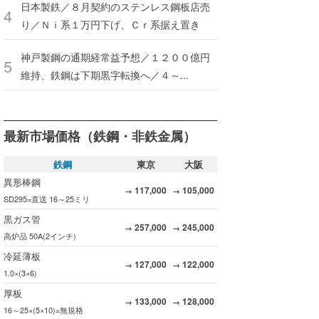
日本製鉄／８月契約のステンレス鋼板店売
り／Ｎｉ系１万円下げ、Ｃｒ系据え置き
神戸製鋼の通期経常益予想／１２００億円
維持、鉄鋼は下期黒字転換へ／４～...
最新市場価格（鉄鋼・非鉄金属）
鉄鋼
東京
大阪
異形棒鋼
117,000
105,000
→
→
SD295=直送 16～25ミリ
黒ガス管
257,000
245,000
→
→
高炉品 50A(2インチ)
冷延薄板
127,000
122,000
→
→
1.0×(3×6)
厚板
133,000
128,000
→
→
16～25×(5×10)=無規格