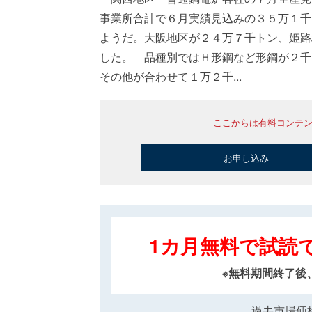
事業所合計で６月実績見込みの３５万１千
ようだ。大阪地区が２４万７千トン、姫路
した。 品種別ではＨ形鋼など形鋼が２千
その他が合わせて１万２千...
ここからは有料コンテ
お申し込み
1カ月無料で試読
※無料期間終了後
過去市場価