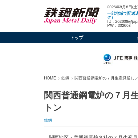
2026年8月8日(土
一部地域で配送
ク）
ID：202608@japa
PW：202608
トップ
HOME
鉄鋼
関西普通鋼電炉の７月生産見通し
関西普通鋼電炉の７月
トン
鉄鋼
関西地区・普通鋼電炉各社の７月生産見