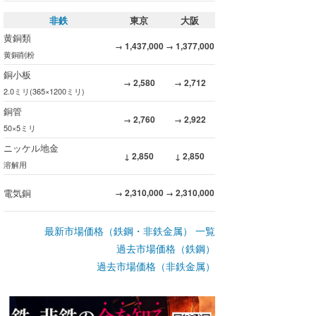
非鉄
東京
大阪
黄銅類
1,437,000
1,377,000
→
→
黄銅削粉
銅小板
2,580
2,712
→
→
2.0ミリ(365×1200ミリ)
銅管
2,760
2,922
→
→
50×5ミリ
ニッケル地金
2,850
2,850
↓
↓
溶解用
電気銅
2,310,000
2,310,000
→
→
最新市場価格（鉄鋼・非鉄金属） 一覧
過去市場価格（鉄鋼）
過去市場価格（非鉄金属）