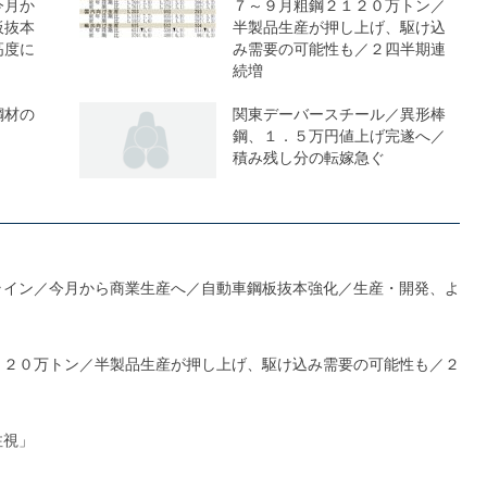
今月か
７～９月粗鋼２１２０万トン／
板抜本
半製品生産が押し上げ、駆け込
高度に
み需要の可能性も／２四半期連
続増
鋼材の
関東デーバースチール／異形棒
鋼、１．５万円値上げ完遂へ／
積み残し分の転嫁急ぐ
ライン／今月から商業生産へ／自動車鋼板抜本強化／生産・開発、よ
１２０万トン／半製品生産が押し上げ、駆け込み需要の可能性も／２
注視」