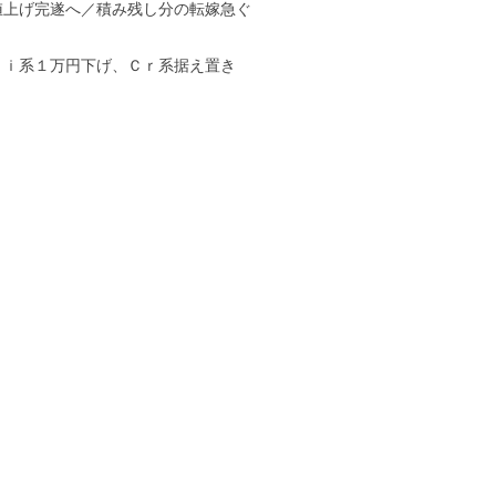
値上げ完遂へ／積み残し分の転嫁急ぐ
Ｎｉ系１万円下げ、Ｃｒ系据え置き