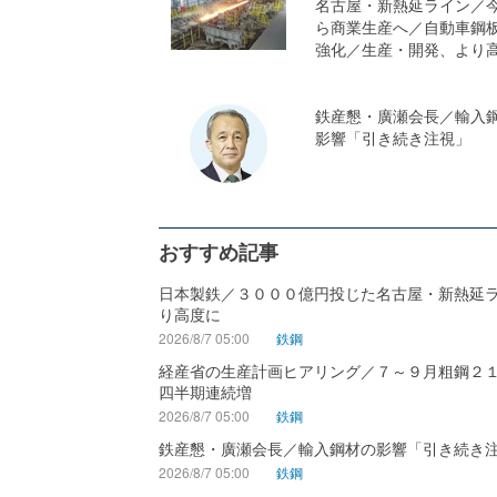
名古屋・新熱延ライン／
ら商業生産へ／自動車鋼
強化／生産・開発、より
鉄産懇・廣瀬会長／輸入
影響「引き続き注視」
おすすめ記事
日本製鉄／３０００億円投じた名古屋・新熱延
り高度に
2026/8/7 05:00
鉄鋼
経産省の生産計画ヒアリング／７～９月粗鋼２
四半期連続増
2026/8/7 05:00
鉄鋼
鉄産懇・廣瀬会長／輸入鋼材の影響「引き続き
2026/8/7 05:00
鉄鋼