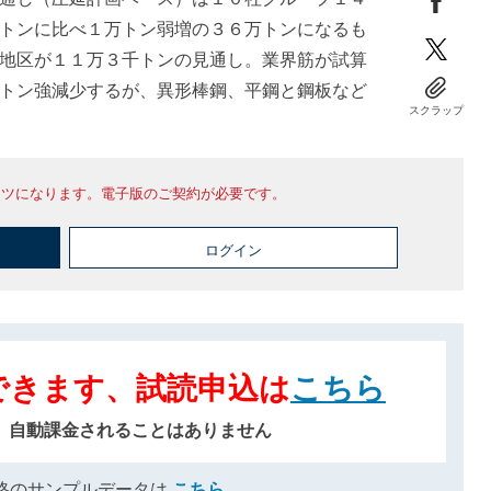
トンに比べ１万トン弱増の３６万トンになるも
地区が１１万３千トンの見通し。業界筋が試算
トン強減少するが、異形棒鋼、平鋼と鋼板など
スクラップ
ンツになります。電子版のご契約が必要です。
ログイン
できます、試読申込は
こちら
、自動課金されることはありません
格のサンプルデータは
こちら