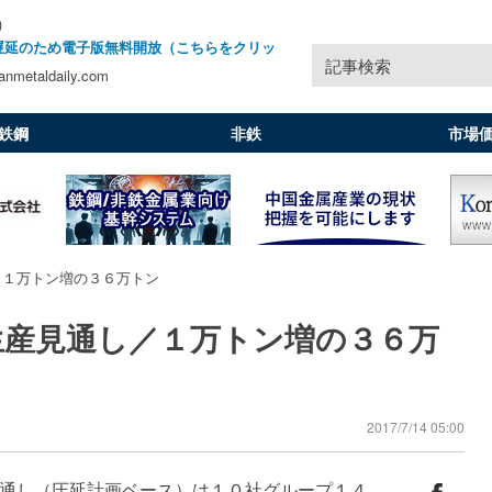
)
遅延のため電子版無料開放（こちらをクリッ
記事検索
nmetaldaily.com
鉄鋼
非鉄
市場
／１万トン増の３６万トン
生産見通し／１万トン増の３６万
2017/7/14 05:00
通し（圧延計画ベース）は１０社グループ１４