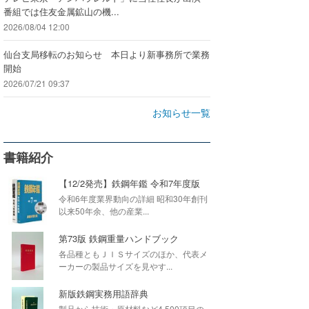
番組では住友金属鉱山の機...
2026/08/04 12:00
仙台支局移転のお知らせ 本日より新事務所で業務
開始
2026/07/21 09:37
お知らせ一覧
書籍紹介
【12/2発売】鉄鋼年鑑 令和7年度版
令和6年度業界動向の詳細 昭和30年創刊
以来50年余、他の産業...
第73版 鉄鋼重量ハンドブック
各品種ともＪＩＳサイズのほか、代表メ
ーカーの製品サイズを見やす...
新版鉄鋼実務用語辞典
製品から技術・原材料など4,500項目の