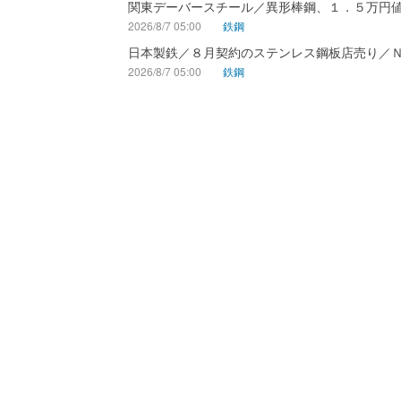
関東デーバースチール／異形棒鋼、１．５万円
2026/8/7 05:00
鉄鋼
日本製鉄／８月契約のステンレス鋼板店売り／
2026/8/7 05:00
鉄鋼