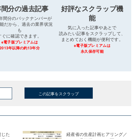
年間分の過去記事
好評なスクラップ機
能
3年間分のバックナンバーが
能だから、過去の業界状況
気に入った記事やあとで
も
読みたい記事をスクラップして、
すぐに確認できます。
まとめておく機能が便利です。
※電子版プレミアムは
※電子版プレミアムは
2013年以降の約13年分
永久保存可能
この記事をスクラップ
投じた
経産省の生産計画ヒアリング／