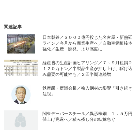
関連記事
日本製鉄／３０００億円投じた名古屋・新熱延
ライン／今月から商業生産へ／自動車鋼板抜本
強化／生産・開発、より高度に
経産省の生産計画ヒアリング／７～９月粗鋼２
１２０万トン／半製品生産が押し上げ、駆け込
み需要の可能性も／２四半期連続増
鉄産懇・廣瀬会長／輸入鋼材の影響「引き続き
注視」
関東デーバースチール／異形棒鋼、１．５万円
値上げ完遂へ／積み残し分の転嫁急ぐ