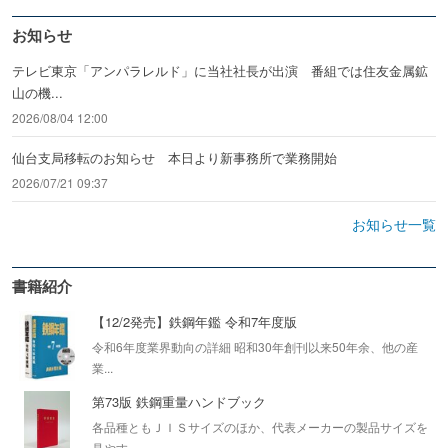
お知らせ
テレビ東京「アンパラレルド」に当社社長が出演 番組では住友金属鉱
山の機...
2026/08/04 12:00
仙台支局移転のお知らせ 本日より新事務所で業務開始
2026/07/21 09:37
お知らせ一覧
書籍紹介
【12/2発売】鉄鋼年鑑 令和7年度版
令和6年度業界動向の詳細 昭和30年創刊以来50年余、他の産
業...
第73版 鉄鋼重量ハンドブック
各品種ともＪＩＳサイズのほか、代表メーカーの製品サイズを
見やす...