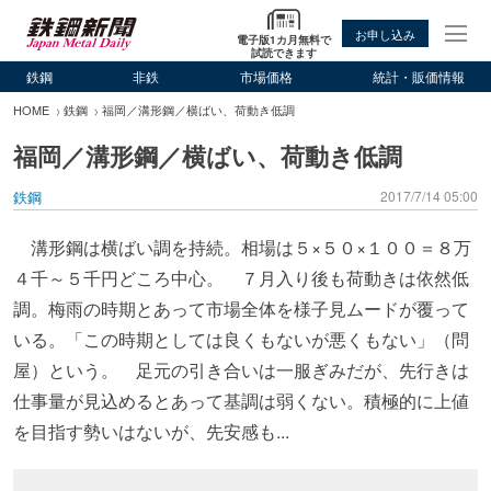
お申し込み
電子版1カ月無料で
試読できます
鉄鋼
非鉄
市場価格
統計・販価情報
HOME
鉄鋼
福岡／溝形鋼／横ばい、荷動き低調
福岡／溝形鋼／横ばい、荷動き低調
鉄鋼
2017/7/14 05:00
溝形鋼は横ばい調を持続。相場は５×５０×１００＝８万
４千～５千円どころ中心。 ７月入り後も荷動きは依然低
調。梅雨の時期とあって市場全体を様子見ムードが覆って
いる。「この時期としては良くもないが悪くもない」（問
屋）という。 足元の引き合いは一服ぎみだが、先行きは
仕事量が見込めるとあって基調は弱くない。積極的に上値
を目指す勢いはないが、先安感も...