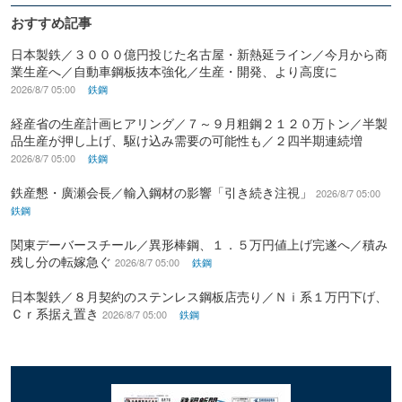
おすすめ記事
日本製鉄／３０００億円投じた名古屋・新熱延ライン／今月から商
業生産へ／自動車鋼板抜本強化／生産・開発、より高度に
2026/8/7 05:00
鉄鋼
経産省の生産計画ヒアリング／７～９月粗鋼２１２０万トン／半製
品生産が押し上げ、駆け込み需要の可能性も／２四半期連続増
2026/8/7 05:00
鉄鋼
鉄産懇・廣瀬会長／輸入鋼材の影響「引き続き注視」
2026/8/7 05:00
鉄鋼
関東デーバースチール／異形棒鋼、１．５万円値上げ完遂へ／積み
残し分の転嫁急ぐ
2026/8/7 05:00
鉄鋼
日本製鉄／８月契約のステンレス鋼板店売り／Ｎｉ系１万円下げ、
Ｃｒ系据え置き
2026/8/7 05:00
鉄鋼