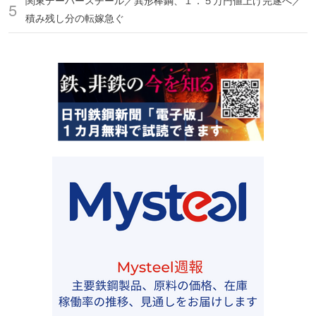
関東デーバースチール／異形棒鋼、１．５万円値上げ完遂へ／
積み残し分の転嫁急ぐ