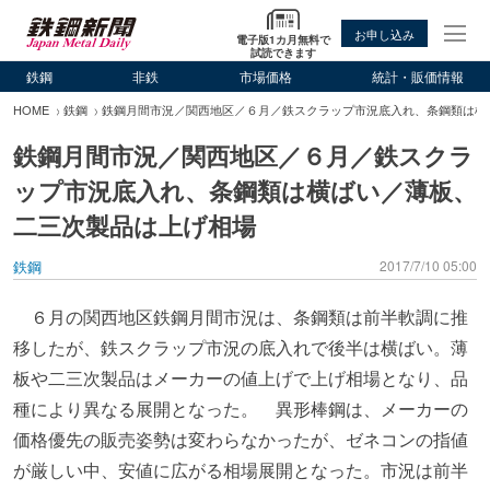
お申し込み
電子版1カ月無料で
試読できます
鉄鋼
非鉄
市場価格
統計・販価情報
HOME
鉄鋼
鉄鋼月間市況／関西地区／６月／鉄スクラップ市況底入れ、条鋼類は横
鉄鋼月間市況／関西地区／６月／鉄スクラ
ップ市況底入れ、条鋼類は横ばい／薄板、
二三次製品は上げ相場
鉄鋼
2017/7/10 05:00
６月の関西地区鉄鋼月間市況は、条鋼類は前半軟調に推
移したが、鉄スクラップ市況の底入れで後半は横ばい。薄
板や二三次製品はメーカーの値上げで上げ相場となり、品
種により異なる展開となった。 異形棒鋼は、メーカーの
価格優先の販売姿勢は変わらなかったが、ゼネコンの指値
が厳しい中、安値に広がる相場展開となった。市況は前半