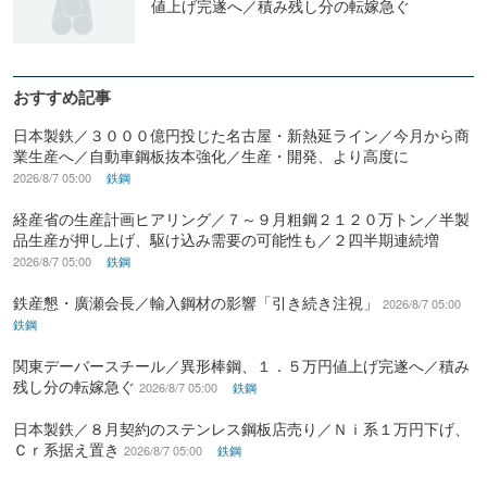
値上げ完遂へ／積み残し分の転嫁急ぐ
おすすめ記事
日本製鉄／３０００億円投じた名古屋・新熱延ライン／今月から商
業生産へ／自動車鋼板抜本強化／生産・開発、より高度に
2026/8/7 05:00
鉄鋼
経産省の生産計画ヒアリング／７～９月粗鋼２１２０万トン／半製
品生産が押し上げ、駆け込み需要の可能性も／２四半期連続増
2026/8/7 05:00
鉄鋼
鉄産懇・廣瀬会長／輸入鋼材の影響「引き続き注視」
2026/8/7 05:00
鉄鋼
関東デーバースチール／異形棒鋼、１．５万円値上げ完遂へ／積み
残し分の転嫁急ぐ
2026/8/7 05:00
鉄鋼
日本製鉄／８月契約のステンレス鋼板店売り／Ｎｉ系１万円下げ、
Ｃｒ系据え置き
2026/8/7 05:00
鉄鋼