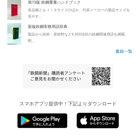
第73版 鉄鋼重量ハンドブック
各品種ともＪＩＳサイズのほか、代表メーカーの製品サイズを
見やす...
新版鉄鋼実務用語辞典
製品から技術・原材料など4,500項目の鉄鋼関連用語を網羅、
昭...
書籍一覧
スマホアプリ提供中！下記よりダウンロード