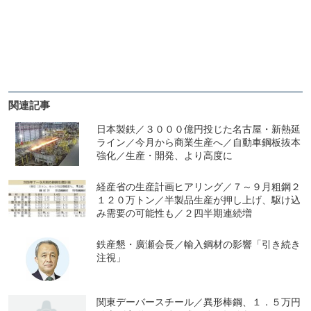
関連記事
日本製鉄／３０００億円投じた名古屋・新熱延
ライン／今月から商業生産へ／自動車鋼板抜本
強化／生産・開発、より高度に
経産省の生産計画ヒアリング／７～９月粗鋼２
１２０万トン／半製品生産が押し上げ、駆け込
み需要の可能性も／２四半期連続増
鉄産懇・廣瀬会長／輸入鋼材の影響「引き続き
注視」
関東デーバースチール／異形棒鋼、１．５万円