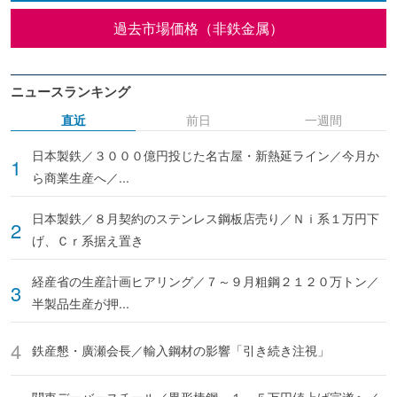
過去市場価格（非鉄金属）
ニュースランキング
直近
前日
一週間
日本製鉄／３０００億円投じた名古屋・新熱延ライン／今月か
ら商業生産へ／...
日本製鉄／８月契約のステンレス鋼板店売り／Ｎｉ系１万円下
げ、Ｃｒ系据え置き
経産省の生産計画ヒアリング／７～９月粗鋼２１２０万トン／
半製品生産が押...
鉄産懇・廣瀬会長／輸入鋼材の影響「引き続き注視」