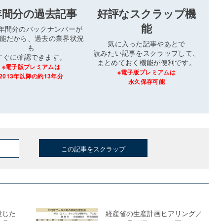
年間分の過去記事
好評なスクラップ機
能
3年間分のバックナンバーが
能だから、過去の業界状況
気に入った記事やあとで
も
読みたい記事をスクラップして、
すぐに確認できます。
まとめておく機能が便利です。
※電子版プレミアムは
※電子版プレミアムは
2013年以降の約13年分
永久保存可能
この記事をスクラップ
投じた
経産省の生産計画ヒアリング／