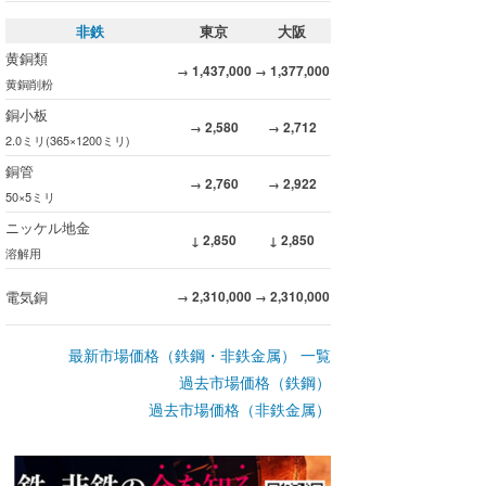
非鉄
東京
大阪
黄銅類
1,437,000
1,377,000
→
→
黄銅削粉
銅小板
2,580
2,712
→
→
2.0ミリ(365×1200ミリ)
銅管
2,760
2,922
→
→
50×5ミリ
ニッケル地金
2,850
2,850
↓
↓
溶解用
電気銅
2,310,000
2,310,000
→
→
最新市場価格（鉄鋼・非鉄金属） 一覧
過去市場価格（鉄鋼）
過去市場価格（非鉄金属）