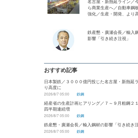
名古屋・新熱延ライン／
ら商業生産へ／自動車鋼
強化／生産・開発、より
鉄産懇・廣瀬会長／輸入
影響「引き続き注視」
おすすめ記事
日本製鉄／３０００億円投じた名古屋・新熱延
り高度に
2026/8/7 05:00
鉄鋼
経産省の生産計画ヒアリング／７～９月粗鋼２
四半期連続増
2026/8/7 05:00
鉄鋼
鉄産懇・廣瀬会長／輸入鋼材の影響「引き続き
2026/8/7 05:00
鉄鋼