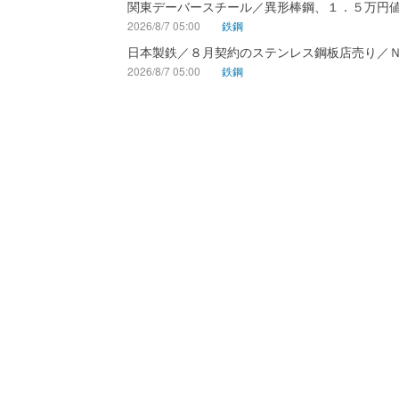
関東デーバースチール／異形棒鋼、１．５万円
2026/8/7 05:00
鉄鋼
日本製鉄／８月契約のステンレス鋼板店売り／
2026/8/7 05:00
鉄鋼