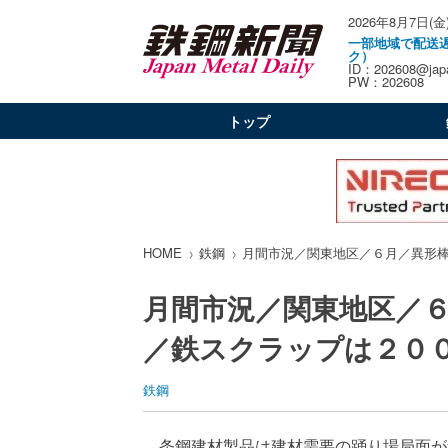
2026年8月7日(金
一部地域で配送
ク）
ID：202608@japa
PW：202608
トップ
HOME
鉄鋼
月間市況／関東地区／６月／異形
月間市況／関東地区／
／鉄スクラップは２０
鉄鋼
条鋼建材製品は建材需要の踊り場局面が