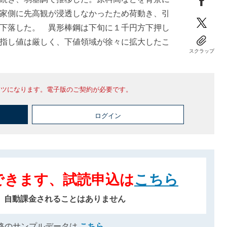
家側に先高観が浸透しなかったため荷動き、引
下落した。 異形棒鋼は下旬に１千円方下押し
指し値は厳しく、下値領域が徐々に拡大したこ
スクラップ
ンツになります。電子版のご契約が必要です。
ログイン
できます、試読申込は
こちら
、自動課金されることはありません
格のサンプルデータは
こちら