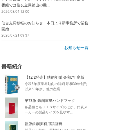
番組では住友金属鉱山の機...
2026/08/04 12:00
仙台支局移転のお知らせ 本日より新事務所で業務
開始
2026/07/21 09:37
お知らせ一覧
書籍紹介
【12/2発売】鉄鋼年鑑 令和7年度版
令和6年度業界動向の詳細 昭和30年創刊
以来50年余、他の産業...
第73版 鉄鋼重量ハンドブック
各品種ともＪＩＳサイズのほか、代表メ
ーカーの製品サイズを見やす...
新版鉄鋼実務用語辞典
製品から技術・原材料など4,500項目の