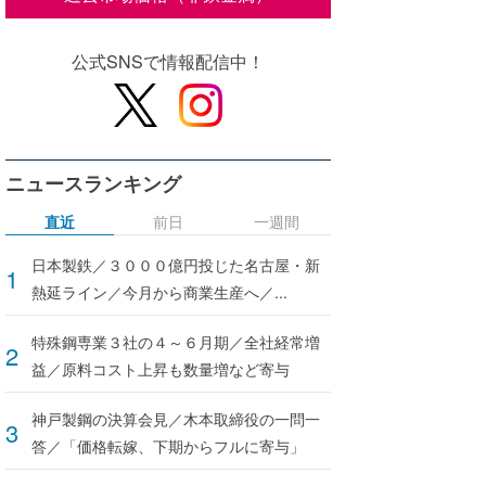
公式SNSで情報配信中！
ニュースランキング
直近
前日
一週間
日本製鉄／３０００億円投じた名古屋・新
熱延ライン／今月から商業生産へ／...
特殊鋼専業３社の４～６月期／全社経常増
益／原料コスト上昇も数量増など寄与
神戸製鋼の決算会見／木本取締役の一問一
答／「価格転嫁、下期からフルに寄与」