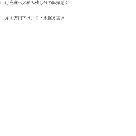
値上げ完遂へ／積み残し分の転嫁急ぐ
Ｎｉ系１万円下げ、Ｃｒ系据え置き