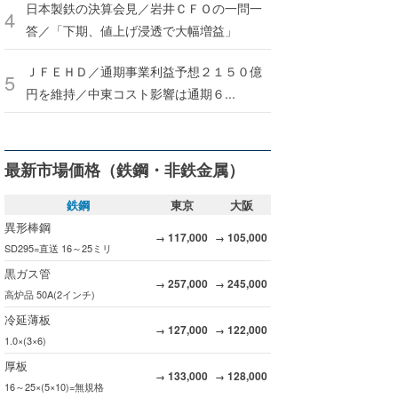
日本製鉄の決算会見／岩井ＣＦＯの一問一
答／「下期、値上げ浸透で大幅増益」
ＪＦＥＨＤ／通期事業利益予想２１５０億
円を維持／中東コスト影響は通期６...
最新市場価格（鉄鋼・非鉄金属）
鉄鋼
東京
大阪
異形棒鋼
117,000
105,000
→
→
SD295=直送 16～25ミリ
黒ガス管
257,000
245,000
→
→
高炉品 50A(2インチ)
冷延薄板
127,000
122,000
→
→
1.0×(3×6)
厚板
133,000
128,000
→
→
16～25×(5×10)=無規格