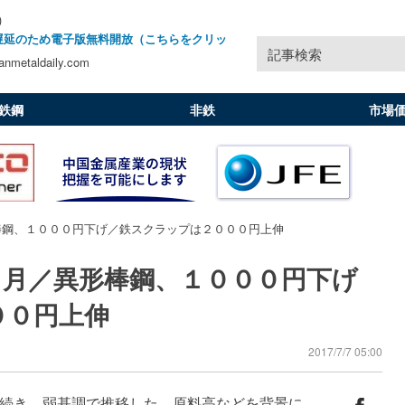
)
遅延のため電子版無料開放（こちらをクリッ
記事検索
nmetaldaily.com
鉄鋼
非鉄
市場
棒鋼、１０００円下げ／鉄スクラップは２０００円上伸
６月／異形棒鋼、１０００円下げ
００円上伸
2017/7/7 05:00
続き、弱基調で推移した。原料高などを背景に