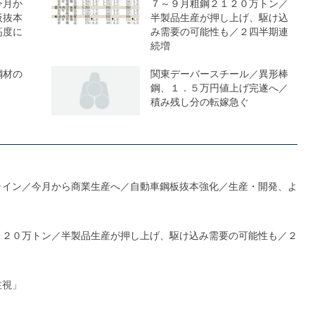
今月か
７～９月粗鋼２１２０万トン／
板抜本
半製品生産が押し上げ、駆け込
高度に
み需要の可能性も／２四半期連
続増
鋼材の
関東デーバースチール／異形棒
鋼、１．５万円値上げ完遂へ／
積み残し分の転嫁急ぐ
ライン／今月から商業生産へ／自動車鋼板抜本強化／生産・開発、よ
１２０万トン／半製品生産が押し上げ、駆け込み需要の可能性も／２
注視」