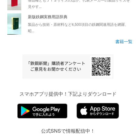
見やす...
新版鉄鋼実務用語辞典
製品から技術・原材料など4,500項目の鉄鋼関連用語を網羅、
昭...
書籍一覧
スマホアプリ提供中！下記よりダウンロード
公式SNSで情報配信中！