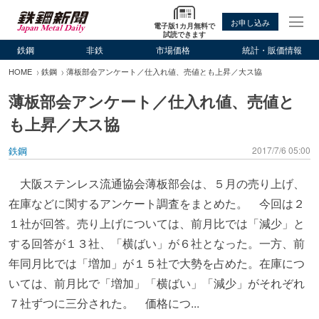
お申し込み
電子版1カ月無料で
試読できます
鉄鋼
非鉄
市場価格
統計・販価情報
HOME
鉄鋼
薄板部会アンケート／仕入れ値、売値とも上昇／大ス協
薄板部会アンケート／仕入れ値、売値と
も上昇／大ス協
鉄鋼
2017/7/6 05:00
大阪ステンレス流通協会薄板部会は、５月の売り上げ、
在庫などに関するアンケート調査をまとめた。 今回は２
１社が回答。売り上げについては、前月比では「減少」と
する回答が１３社、「横ばい」が６社となった。一方、前
年同月比では「増加」が１５社で大勢を占めた。在庫につ
いては、前月比で「増加」「横ばい」「減少」がそれぞれ
７社ずつに三分された。 価格につ...