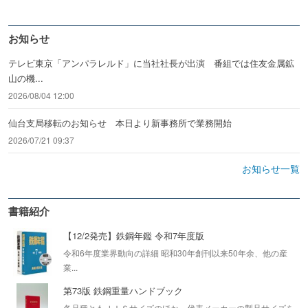
お知らせ
テレビ東京「アンパラレルド」に当社社長が出演 番組では住友金属鉱
山の機...
2026/08/04 12:00
仙台支局移転のお知らせ 本日より新事務所で業務開始
2026/07/21 09:37
お知らせ一覧
書籍紹介
【12/2発売】鉄鋼年鑑 令和7年度版
令和6年度業界動向の詳細 昭和30年創刊以来50年余、他の産
業...
第73版 鉄鋼重量ハンドブック
各品種ともＪＩＳサイズのほか、代表メーカーの製品サイズを