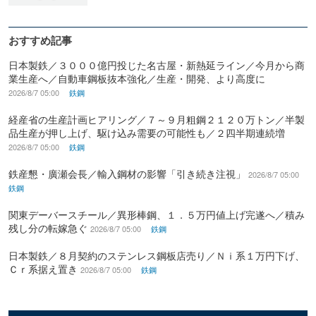
おすすめ記事
日本製鉄／３０００億円投じた名古屋・新熱延ライン／今月から商
業生産へ／自動車鋼板抜本強化／生産・開発、より高度に
2026/8/7 05:00
鉄鋼
経産省の生産計画ヒアリング／７～９月粗鋼２１２０万トン／半製
品生産が押し上げ、駆け込み需要の可能性も／２四半期連続増
2026/8/7 05:00
鉄鋼
鉄産懇・廣瀬会長／輸入鋼材の影響「引き続き注視」
2026/8/7 05:00
鉄鋼
関東デーバースチール／異形棒鋼、１．５万円値上げ完遂へ／積み
残し分の転嫁急ぐ
2026/8/7 05:00
鉄鋼
日本製鉄／８月契約のステンレス鋼板店売り／Ｎｉ系１万円下げ、
Ｃｒ系据え置き
2026/8/7 05:00
鉄鋼