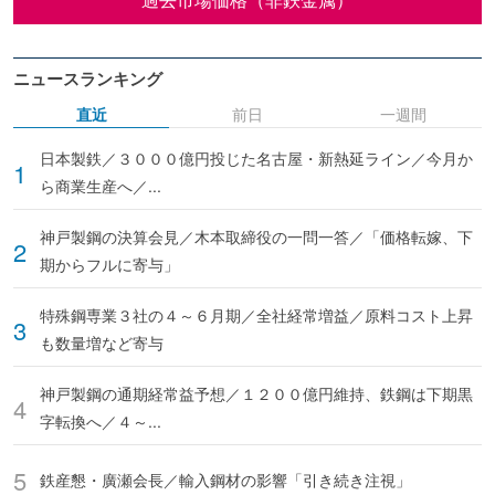
ニュースランキング
直近
前日
一週間
日本製鉄／３０００億円投じた名古屋・新熱延ライン／今月か
ら商業生産へ／...
神戸製鋼の決算会見／木本取締役の一問一答／「価格転嫁、下
期からフルに寄与」
特殊鋼専業３社の４～６月期／全社経常増益／原料コスト上昇
も数量増など寄与
神戸製鋼の通期経常益予想／１２００億円維持、鉄鋼は下期黒
字転換へ／４～...
鉄産懇・廣瀬会長／輸入鋼材の影響「引き続き注視」