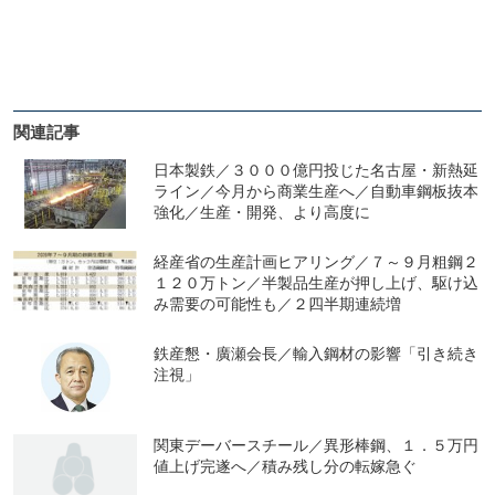
関連記事
日本製鉄／３０００億円投じた名古屋・新熱延
ライン／今月から商業生産へ／自動車鋼板抜本
強化／生産・開発、より高度に
経産省の生産計画ヒアリング／７～９月粗鋼２
１２０万トン／半製品生産が押し上げ、駆け込
み需要の可能性も／２四半期連続増
鉄産懇・廣瀬会長／輸入鋼材の影響「引き続き
注視」
関東デーバースチール／異形棒鋼、１．５万円
値上げ完遂へ／積み残し分の転嫁急ぐ