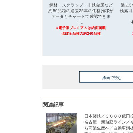
鋼材・スクラップ・非鉄金属など
過去
約50品種の過去25年の価格推移が
検索可
データとチャートで確認できま
す。
※電子版プレミアムは紙面掲載
ほぼ全品種の約240品種
紙面で読む
関連記事
日本製鉄／３０００億円
名古屋・新熱延ライン／
ら商業生産へ／自動車鋼