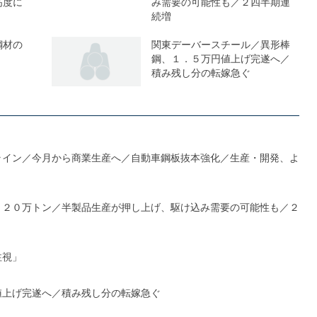
高度に
み需要の可能性も／２四半期連
続増
鋼材の
関東デーバースチール／異形棒
鋼、１．５万円値上げ完遂へ／
積み残し分の転嫁急ぐ
ライン／今月から商業生産へ／自動車鋼板抜本強化／生産・開発、よ
１２０万トン／半製品生産が押し上げ、駆け込み需要の可能性も／２
注視」
値上げ完遂へ／積み残し分の転嫁急ぐ