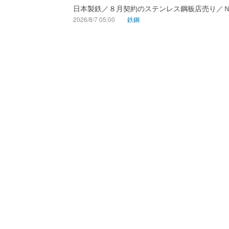
日本製鉄／８月契約のステンレス鋼板店売り／
2026/8/7 05:00
鉄鋼