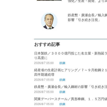
強化／生産・開発、より
鉄産懇・廣瀬会長／輸入
影響「引き続き注視」
おすすめ記事
日本製鉄／３０００億円投じた名古屋・新熱延
り高度に
2026/8/7 05:00
鉄鋼
経産省の生産計画ヒアリング／７～９月粗鋼２
四半期連続増
2026/8/7 05:00
鉄鋼
鉄産懇・廣瀬会長／輸入鋼材の影響「引き続き
2026/8/7 05:00
鉄鋼
関東デーバースチール／異形棒鋼、１．５万円
2026/8/7 05:00
鉄鋼