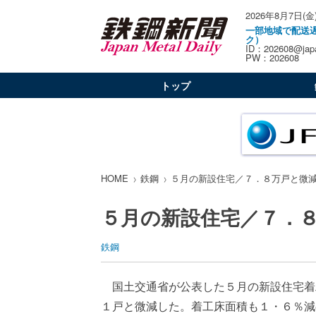
2026年8月7日(金
一部地域で配送
ク）
ID：202608@japa
PW：202608
トップ
HOME
鉄鋼
５月の新設住宅／７．８万戸と微
５月の新設住宅／７．
鉄鋼
国土交通省が公表した５月の新設住宅着
１戸と微減した。着工床面積も１・６％減