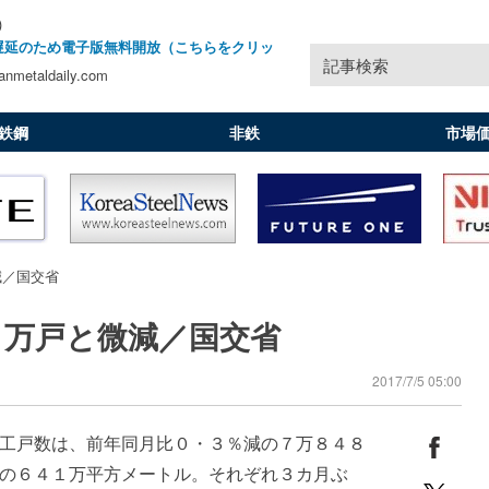
)
遅延のため電子版無料開放（こちらをクリッ
記事検索
nmetaldaily.com
鉄鋼
非鉄
市場
減／国交省
８万戸と微減／国交省
2017/7/5 05:00
工戸数は、前年同月比０・３％減の７万８４８
の６４１万平方メートル。それぞれ３カ月ぶ