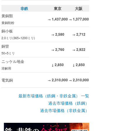
非鉄
東京
大阪
黄銅類
1,437,000
1,377,000
→
→
黄銅削粉
銅小板
2,580
2,712
→
→
2.0ミリ(365×1200ミリ)
銅管
2,760
2,922
→
→
50×5ミリ
ニッケル地金
2,850
2,850
↓
↓
溶解用
電気銅
2,310,000
2,310,000
→
→
最新市場価格（鉄鋼・非鉄金属） 一覧
過去市場価格（鉄鋼）
過去市場価格（非鉄金属）