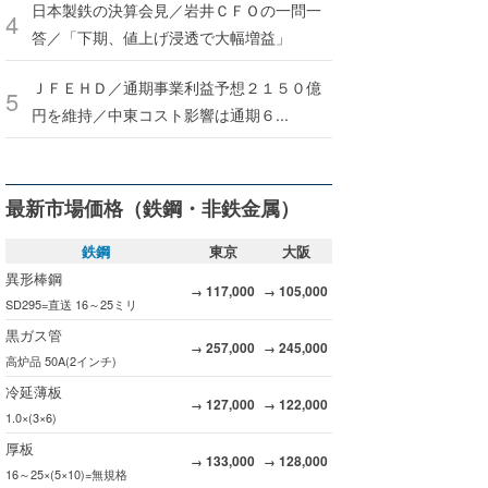
日本製鉄の決算会見／岩井ＣＦＯの一問一
答／「下期、値上げ浸透で大幅増益」
ＪＦＥＨＤ／通期事業利益予想２１５０億
円を維持／中東コスト影響は通期６...
最新市場価格（鉄鋼・非鉄金属）
鉄鋼
東京
大阪
異形棒鋼
117,000
105,000
→
→
SD295=直送 16～25ミリ
黒ガス管
257,000
245,000
→
→
高炉品 50A(2インチ)
冷延薄板
127,000
122,000
→
→
1.0×(3×6)
厚板
133,000
128,000
→
→
16～25×(5×10)=無規格