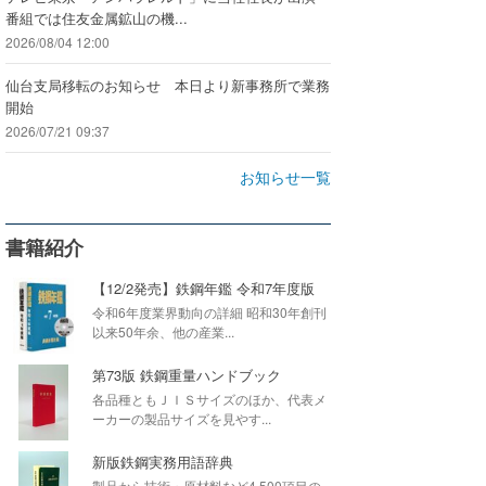
番組では住友金属鉱山の機...
2026/08/04 12:00
仙台支局移転のお知らせ 本日より新事務所で業務
開始
2026/07/21 09:37
お知らせ一覧
書籍紹介
【12/2発売】鉄鋼年鑑 令和7年度版
令和6年度業界動向の詳細 昭和30年創刊
以来50年余、他の産業...
第73版 鉄鋼重量ハンドブック
各品種ともＪＩＳサイズのほか、代表メ
ーカーの製品サイズを見やす...
新版鉄鋼実務用語辞典
製品から技術・原材料など4,500項目の