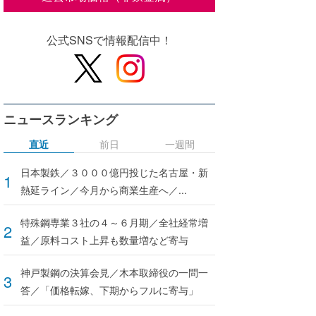
公式SNSで情報配信中！
ニュースランキング
直近
前日
一週間
日本製鉄／３０００億円投じた名古屋・新
熱延ライン／今月から商業生産へ／...
特殊鋼専業３社の４～６月期／全社経常増
益／原料コスト上昇も数量増など寄与
神戸製鋼の決算会見／木本取締役の一問一
答／「価格転嫁、下期からフルに寄与」