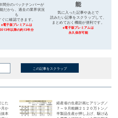
能
3年間分のバックナンバーが
能だから、過去の業界状況
気に入った記事やあとで
も
読みたい記事をスクラップして、
すぐに確認できます。
まとめておく機能が便利です。
※電子版プレミアムは
※電子版プレミアムは
2013年以降の約13年分
永久保存可能
この記事をスクラップ
投じた
経産省の生産計画ヒアリング／
今月か
７～９月粗鋼２１２０万トン／
板抜本
半製品生産が押し上げ、駆け込