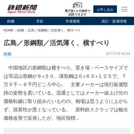
お申し込み
電子版1カ月無料で
試読できます
鉄鋼
非鉄
市場価格
統計・販価情報
HOME
鉄鋼
広島／形鋼類／活気薄く、横すべり
広島／形鋼類／活気薄く、横すべり
鉄鋼
2017/7/5 05:00
中国地区の形鋼類は横すべり。置き場・ベースサイズで
は等辺山形鋼が６×５０、溝形鋼は６×６５×１２５で、７
万５千～６千円どころ中心。 主要メーカーは現行販価堅
持の姿勢を貫いている。流通としてはメーカー値上げ分の
価格転嫁に取り組みたいものの、相場は思うように上がら
ず、採算性が悪くなっている。 原料鉄スクラップは輸出
価格改善で反発したが、地区指標...