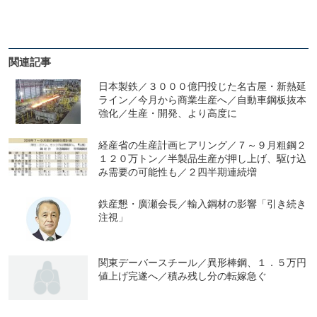
関連記事
日本製鉄／３０００億円投じた名古屋・新熱延
ライン／今月から商業生産へ／自動車鋼板抜本
強化／生産・開発、より高度に
経産省の生産計画ヒアリング／７～９月粗鋼２
１２０万トン／半製品生産が押し上げ、駆け込
み需要の可能性も／２四半期連続増
鉄産懇・廣瀬会長／輸入鋼材の影響「引き続き
注視」
関東デーバースチール／異形棒鋼、１．５万円
値上げ完遂へ／積み残し分の転嫁急ぐ