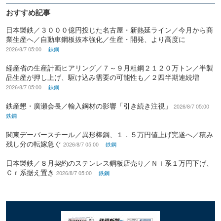
おすすめ記事
日本製鉄／３０００億円投じた名古屋・新熱延ライン／今月から商
業生産へ／自動車鋼板抜本強化／生産・開発、より高度に
2026/8/7 05:00
鉄鋼
経産省の生産計画ヒアリング／７～９月粗鋼２１２０万トン／半製
品生産が押し上げ、駆け込み需要の可能性も／２四半期連続増
2026/8/7 05:00
鉄鋼
鉄産懇・廣瀬会長／輸入鋼材の影響「引き続き注視」
2026/8/7 05:00
鉄鋼
関東デーバースチール／異形棒鋼、１．５万円値上げ完遂へ／積み
残し分の転嫁急ぐ
2026/8/7 05:00
鉄鋼
日本製鉄／８月契約のステンレス鋼板店売り／Ｎｉ系１万円下げ、
Ｃｒ系据え置き
2026/8/7 05:00
鉄鋼