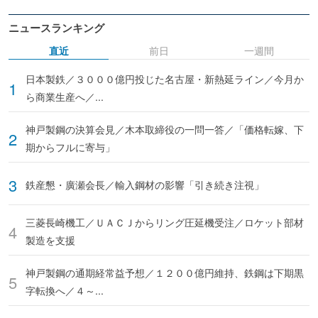
ニュースランキング
直近
前日
一週間
日本製鉄／３０００億円投じた名古屋・新熱延ライン／今月か
ら商業生産へ／...
神戸製鋼の決算会見／木本取締役の一問一答／「価格転嫁、下
期からフルに寄与」
鉄産懇・廣瀬会長／輸入鋼材の影響「引き続き注視」
三菱長崎機工／ＵＡＣＪからリング圧延機受注／ロケット部材
製造を支援
神戸製鋼の通期経常益予想／１２００億円維持、鉄鋼は下期黒
字転換へ／４～...