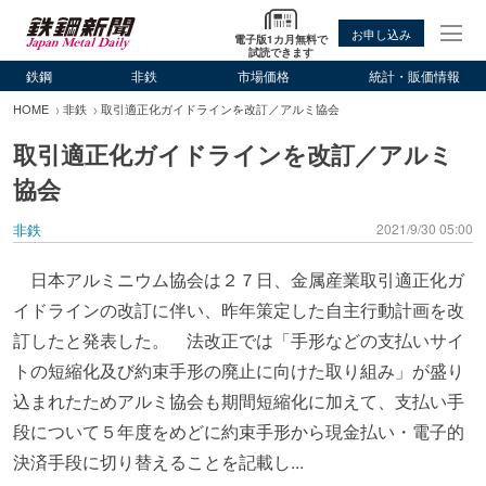
お申し込み
電子版1カ月無料で
試読できます
鉄鋼
非鉄
市場価格
統計・販価情報
HOME
非鉄
取引適正化ガイドラインを改訂／アルミ協会
取引適正化ガイドラインを改訂／アルミ
協会
非鉄
2021/9/30 05:00
日本アルミニウム協会は２７日、金属産業取引適正化ガ
イドラインの改訂に伴い、昨年策定した自主行動計画を改
訂したと発表した。 法改正では「手形などの支払いサイ
トの短縮化及び約束手形の廃止に向けた取り組み」が盛り
込まれたためアルミ協会も期間短縮化に加えて、支払い手
段について５年度をめどに約束手形から現金払い・電子的
決済手段に切り替えることを記載し...