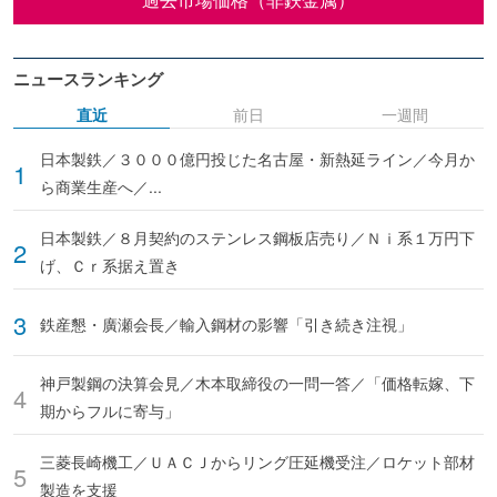
ニュースランキング
直近
前日
一週間
日本製鉄／３０００億円投じた名古屋・新熱延ライン／今月か
ら商業生産へ／...
日本製鉄／８月契約のステンレス鋼板店売り／Ｎｉ系１万円下
げ、Ｃｒ系据え置き
鉄産懇・廣瀬会長／輸入鋼材の影響「引き続き注視」
神戸製鋼の決算会見／木本取締役の一問一答／「価格転嫁、下
期からフルに寄与」
三菱長崎機工／ＵＡＣＪからリング圧延機受注／ロケット部材
製造を支援