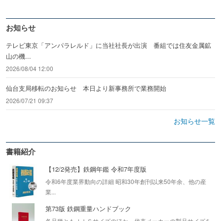
お知らせ
テレビ東京「アンパラレルド」に当社社長が出演 番組では住友金属鉱
山の機...
2026/08/04 12:00
仙台支局移転のお知らせ 本日より新事務所で業務開始
2026/07/21 09:37
お知らせ一覧
書籍紹介
【12/2発売】鉄鋼年鑑 令和7年度版
令和6年度業界動向の詳細 昭和30年創刊以来50年余、他の産
業...
第73版 鉄鋼重量ハンドブック
各品種ともＪＩＳサイズのほか、代表メーカーの製品サイズを