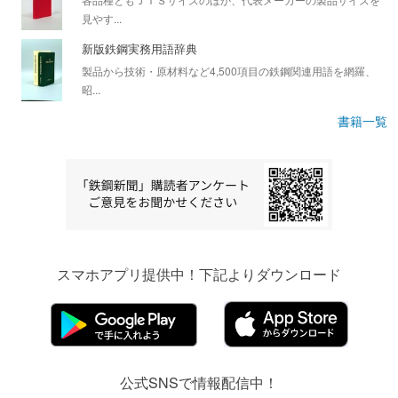
見やす...
新版鉄鋼実務用語辞典
製品から技術・原材料など4,500項目の鉄鋼関連用語を網羅、
昭...
書籍一覧
スマホアプリ提供中！下記よりダウンロード
公式SNSで情報配信中！