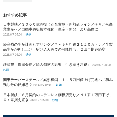
おすすめ記事
日本製鉄／３０００億円投じた名古屋・新熱延ライン／今月から商
業生産へ／自動車鋼板抜本強化／生産・開発、より高度に
2026/8/7 05:00
鉄鋼
経産省の生産計画ヒアリング／７～９月粗鋼２１２０万トン／半製
品生産が押し上げ、駆け込み需要の可能性も／２四半期連続増
2026/8/7 05:00
鉄鋼
鉄産懇・廣瀬会長／輸入鋼材の影響「引き続き注視」
2026/8/7 05:00
鉄鋼
関東デーバースチール／異形棒鋼、１．５万円値上げ完遂へ／積み
残し分の転嫁急ぐ
2026/8/7 05:00
鉄鋼
日本製鉄／８月契約のステンレス鋼板店売り／Ｎｉ系１万円下げ、
Ｃｒ系据え置き
2026/8/7 05:00
鉄鋼