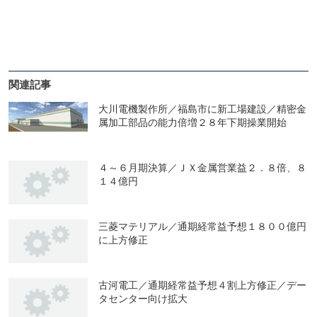
関連記事
大川電機製作所／福島市に新工場建設／精密金
属加工部品の能力倍増２８年下期操業開始
４～６月期決算／ＪＸ金属営業益２．８倍、８
１４億円
三菱マテリアル／通期経常益予想１８００億円
に上方修正
古河電工／通期経常益予想４割上方修正／デー
タセンター向け拡大