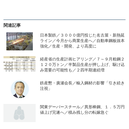
関連記事
日本製鉄／３０００億円投じた名古屋・新熱延
ライン／今月から商業生産へ／自動車鋼板抜本
強化／生産・開発、より高度に
経産省の生産計画ヒアリング／７～９月粗鋼２
１２０万トン／半製品生産が押し上げ、駆け込
み需要の可能性も／２四半期連続増
鉄産懇・廣瀬会長／輸入鋼材の影響「引き続き
注視」
関東デーバースチール／異形棒鋼、１．５万円
値上げ完遂へ／積み残し分の転嫁急ぐ