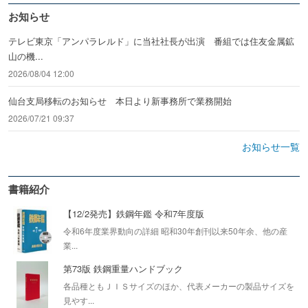
お知らせ
テレビ東京「アンパラレルド」に当社社長が出演 番組では住友金属鉱
山の機...
2026/08/04 12:00
仙台支局移転のお知らせ 本日より新事務所で業務開始
2026/07/21 09:37
お知らせ一覧
書籍紹介
【12/2発売】鉄鋼年鑑 令和7年度版
令和6年度業界動向の詳細 昭和30年創刊以来50年余、他の産
業...
第73版 鉄鋼重量ハンドブック
各品種ともＪＩＳサイズのほか、代表メーカーの製品サイズを
見やす...