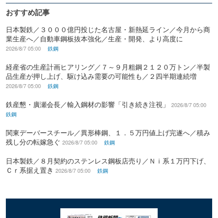
おすすめ記事
日本製鉄／３０００億円投じた名古屋・新熱延ライン／今月から商
業生産へ／自動車鋼板抜本強化／生産・開発、より高度に
2026/8/7 05:00
鉄鋼
経産省の生産計画ヒアリング／７～９月粗鋼２１２０万トン／半製
品生産が押し上げ、駆け込み需要の可能性も／２四半期連続増
2026/8/7 05:00
鉄鋼
鉄産懇・廣瀬会長／輸入鋼材の影響「引き続き注視」
2026/8/7 05:00
鉄鋼
関東デーバースチール／異形棒鋼、１．５万円値上げ完遂へ／積み
残し分の転嫁急ぐ
2026/8/7 05:00
鉄鋼
日本製鉄／８月契約のステンレス鋼板店売り／Ｎｉ系１万円下げ、
Ｃｒ系据え置き
2026/8/7 05:00
鉄鋼