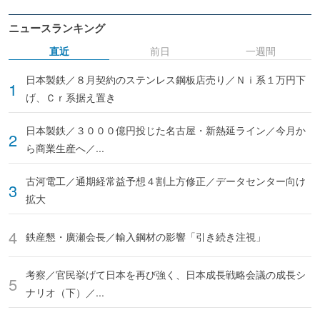
ニュースランキング
直近
前日
一週間
日本製鉄／８月契約のステンレス鋼板店売り／Ｎｉ系１万円下
げ、Ｃｒ系据え置き
日本製鉄／３０００億円投じた名古屋・新熱延ライン／今月か
ら商業生産へ／...
古河電工／通期経常益予想４割上方修正／データセンター向け
拡大
鉄産懇・廣瀬会長／輸入鋼材の影響「引き続き注視」
考察／官民挙げて日本を再び強く、日本成長戦略会議の成長シ
ナリオ（下）／...