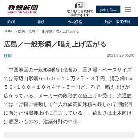
お申し込み
電子版1カ月無料で
試読できます
鉄鋼
非鉄
市場価格
統計・販価情報
HOME
鉄鋼
広島／一般形鋼／唱え上げ広がる
広島／一般形鋼／唱え上げ広がる
鉄鋼
2021/9/29 05:00
中国地区の一般形鋼類は強含み。置き場・ベースサイズ
では等辺山形鋼６×５０＝１０万２千～３千円、溝形鋼５×
５０×１００＝１０万４千～５千円どころで、唱え上げが
広がっている。メーカーの段階的な値上げを受け、流通筋
では上げ幅に連動して仕入れ値高転嫁積み残しの早期解消
に向けた相場押上げに注力している。 荷動きは土木向け
は底堅いものの、建築分野の中小...