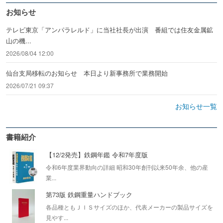
お知らせ
テレビ東京「アンパラレルド」に当社社長が出演 番組では住友金属鉱
山の機...
2026/08/04 12:00
仙台支局移転のお知らせ 本日より新事務所で業務開始
2026/07/21 09:37
お知らせ一覧
書籍紹介
【12/2発売】鉄鋼年鑑 令和7年度版
令和6年度業界動向の詳細 昭和30年創刊以来50年余、他の産
業...
第73版 鉄鋼重量ハンドブック
各品種ともＪＩＳサイズのほか、代表メーカーの製品サイズを
見やす...