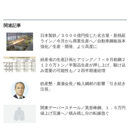
関連記事
日本製鉄／３０００億円投じた名古屋・新熱延
ライン／今月から商業生産へ／自動車鋼板抜本
強化／生産・開発、より高度に
経産省の生産計画ヒアリング／７～９月粗鋼２
１２０万トン／半製品生産が押し上げ、駆け込
み需要の可能性も／２四半期連続増
鉄産懇・廣瀬会長／輸入鋼材の影響「引き続き
注視」
関東デーバースチール／異形棒鋼、１．５万円
値上げ完遂へ／積み残し分の転嫁急ぐ