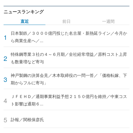
ニュースランキング
直近
前日
一週間
日本製鉄／３０００億円投じた名古屋・新熱延ライン／今月か
ら商業生産へ／...
特殊鋼専業３社の４～６月期／全社経常増益／原料コスト上昇
も数量増など寄与
神戸製鋼の決算会見／木本取締役の一問一答／「価格転嫁、下
期からフルに寄与」
ＪＦＥＨＤ／通期事業利益予想２１５０億円を維持／中東コス
ト影響は通期６...
訃報／関根保彦氏