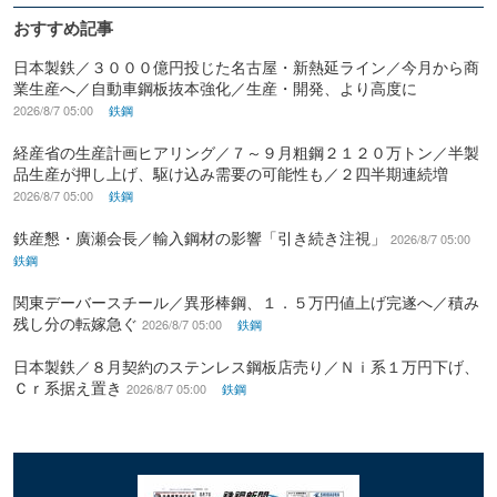
おすすめ記事
日本製鉄／３０００億円投じた名古屋・新熱延ライン／今月から商
業生産へ／自動車鋼板抜本強化／生産・開発、より高度に
2026/8/7 05:00
鉄鋼
経産省の生産計画ヒアリング／７～９月粗鋼２１２０万トン／半製
品生産が押し上げ、駆け込み需要の可能性も／２四半期連続増
2026/8/7 05:00
鉄鋼
鉄産懇・廣瀬会長／輸入鋼材の影響「引き続き注視」
2026/8/7 05:00
鉄鋼
関東デーバースチール／異形棒鋼、１．５万円値上げ完遂へ／積み
残し分の転嫁急ぐ
2026/8/7 05:00
鉄鋼
日本製鉄／８月契約のステンレス鋼板店売り／Ｎｉ系１万円下げ、
Ｃｒ系据え置き
2026/8/7 05:00
鉄鋼