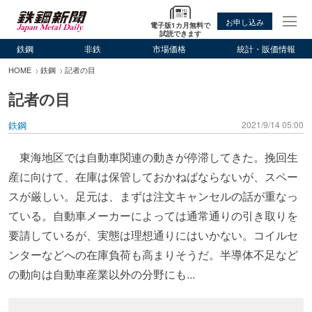
お申し込み
電子版1カ月無料で
試読できます
鉄鋼
非鉄
市場価格
統計・販価情報
HOME
鉄鋼
記者の目
記者の目
鉄鋼
2021/9/14 05:00
東海地区では自動車関連の動きが停滞してきた。挽回生
産に向けて、在庫は保管しておかねばならないが、スペー
スが厳しい。足元は、まずは注文キャンセルの話が重なっ
ている。自動車メーカーによっては通常通りの引き取りを
要請しているが、実態は理想通りにはいかない。コイルセ
ンターなどへの在庫負荷も高まりそうだ。半導体不足など
の動向は自動車産業以外の分野にも...