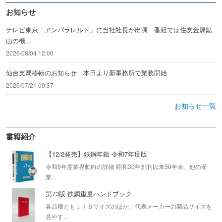
お知らせ
テレビ東京「アンパラレルド」に当社社長が出演 番組では住友金属鉱
山の機...
2026/08/04 12:00
仙台支局移転のお知らせ 本日より新事務所で業務開始
2026/07/21 09:37
お知らせ一覧
書籍紹介
【12/2発売】鉄鋼年鑑 令和7年度版
令和6年度業界動向の詳細 昭和30年創刊以来50年余、他の産
業...
第73版 鉄鋼重量ハンドブック
各品種ともＪＩＳサイズのほか、代表メーカーの製品サイズを
見やす...