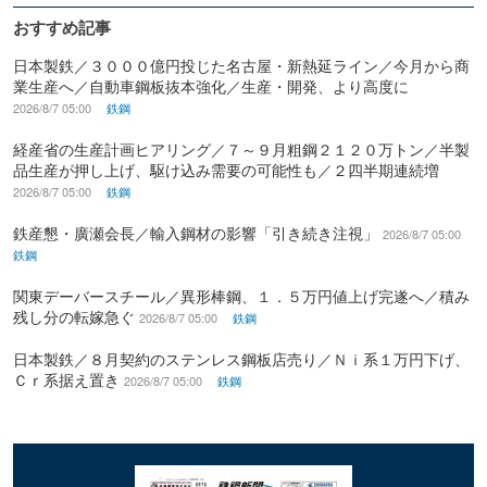
おすすめ記事
日本製鉄／３０００億円投じた名古屋・新熱延ライン／今月から商
業生産へ／自動車鋼板抜本強化／生産・開発、より高度に
2026/8/7 05:00
鉄鋼
経産省の生産計画ヒアリング／７～９月粗鋼２１２０万トン／半製
品生産が押し上げ、駆け込み需要の可能性も／２四半期連続増
2026/8/7 05:00
鉄鋼
鉄産懇・廣瀬会長／輸入鋼材の影響「引き続き注視」
2026/8/7 05:00
鉄鋼
関東デーバースチール／異形棒鋼、１．５万円値上げ完遂へ／積み
残し分の転嫁急ぐ
2026/8/7 05:00
鉄鋼
日本製鉄／８月契約のステンレス鋼板店売り／Ｎｉ系１万円下げ、
Ｃｒ系据え置き
2026/8/7 05:00
鉄鋼