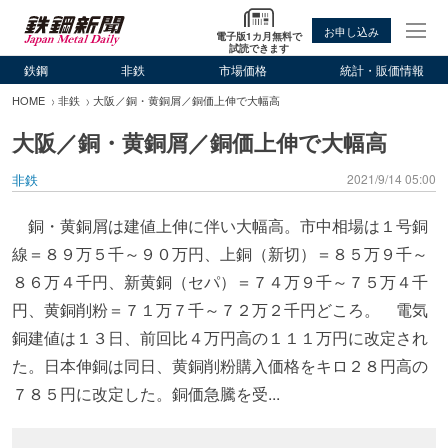
お申し込み
電子版1カ月無料で
試読できます
鉄鋼
非鉄
市場価格
統計・販価情報
HOME
非鉄
大阪／銅・黄銅屑／銅価上伸で大幅高
大阪／銅・黄銅屑／銅価上伸で大幅高
非鉄
2021/9/14 05:00
銅・黄銅屑は建値上伸に伴い大幅高。市中相場は１号銅
線＝８９万５千～９０万円、上銅（新切）＝８５万９千～
８６万４千円、新黄銅（セパ）＝７４万９千～７５万４千
円、黄銅削粉＝７１万７千～７２万２千円どころ。 電気
銅建値は１３日、前回比４万円高の１１１万円に改定され
た。日本伸銅は同日、黄銅削粉購入価格をキロ２８円高の
７８５円に改定した。銅価急騰を受...