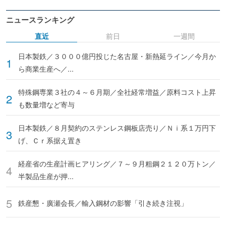
ニュースランキング
直近
前日
一週間
日本製鉄／３０００億円投じた名古屋・新熱延ライン／今月か
ら商業生産へ／...
特殊鋼専業３社の４～６月期／全社経常増益／原料コスト上昇
も数量増など寄与
日本製鉄／８月契約のステンレス鋼板店売り／Ｎｉ系１万円下
げ、Ｃｒ系据え置き
経産省の生産計画ヒアリング／７～９月粗鋼２１２０万トン／
半製品生産が押...
鉄産懇・廣瀬会長／輸入鋼材の影響「引き続き注視」