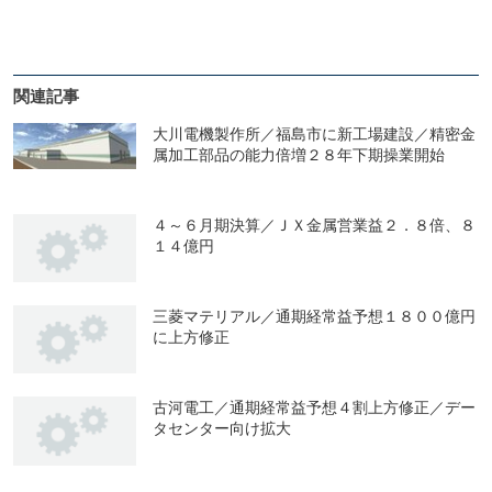
関連記事
大川電機製作所／福島市に新工場建設／精密金
属加工部品の能力倍増２８年下期操業開始
４～６月期決算／ＪＸ金属営業益２．８倍、８
１４億円
三菱マテリアル／通期経常益予想１８００億円
に上方修正
古河電工／通期経常益予想４割上方修正／デー
タセンター向け拡大