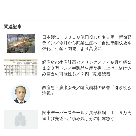
関連記事
日本製鉄／３０００億円投じた名古屋・新熱延
ライン／今月から商業生産へ／自動車鋼板抜本
強化／生産・開発、より高度に
経産省の生産計画ヒアリング／７～９月粗鋼２
１２０万トン／半製品生産が押し上げ、駆け込
み需要の可能性も／２四半期連続増
鉄産懇・廣瀬会長／輸入鋼材の影響「引き続き
注視」
関東デーバースチール／異形棒鋼、１．５万円
値上げ完遂へ／積み残し分の転嫁急ぐ