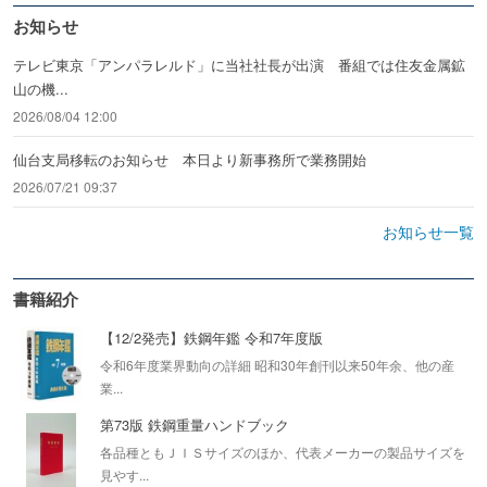
お知らせ
テレビ東京「アンパラレルド」に当社社長が出演 番組では住友金属鉱
山の機...
2026/08/04 12:00
仙台支局移転のお知らせ 本日より新事務所で業務開始
2026/07/21 09:37
お知らせ一覧
書籍紹介
【12/2発売】鉄鋼年鑑 令和7年度版
令和6年度業界動向の詳細 昭和30年創刊以来50年余、他の産
業...
第73版 鉄鋼重量ハンドブック
各品種ともＪＩＳサイズのほか、代表メーカーの製品サイズを
見やす...