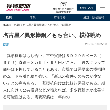
お申し込み
電子版1カ月無料で
試読できます
鉄鋼
非鉄
市場価格
統計・販価情報
HOME
鉄鋼
名古屋／異形棒鋼／もち合い、模様眺め
名古屋／異形棒鋼／もち合い、模様眺め
鉄鋼
2021/9/10 05:00
異形棒鋼はもち合い。市中実勢はＳＤ２９５ベース（１
９ミリ）直送＝８万９千～９万円どころ。 鉄スクラップ
価格は下押していることもあり、市場では需要家の模様眺
めムードも引き続き強い。「新規の案件そのものが少な
い」との声もある。 基礎杭向けは比較的需要がある。期
末に向けて公共投資などが増えれば、多少荷動きが改善す
る可能性はある。需要家筋は、年内の...