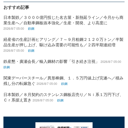
おすすめ記事
日本製鉄／３０００億円投じた名古屋・新熱延ライン／今月から商
業生産へ／自動車鋼板抜本強化／生産・開発、より高度に
2026/8/7 05:00
鉄鋼
経産省の生産計画ヒアリング／７～９月粗鋼２１２０万トン／半製
品生産が押し上げ、駆け込み需要の可能性も／２四半期連続増
2026/8/7 05:00
鉄鋼
鉄産懇・廣瀬会長／輸入鋼材の影響「引き続き注視」
2026/8/7 05:00
鉄鋼
関東デーバースチール／異形棒鋼、１．５万円値上げ完遂へ／積み
残し分の転嫁急ぐ
2026/8/7 05:00
鉄鋼
日本製鉄／８月契約のステンレス鋼板店売り／Ｎｉ系１万円下げ、
Ｃｒ系据え置き
2026/8/7 05:00
鉄鋼