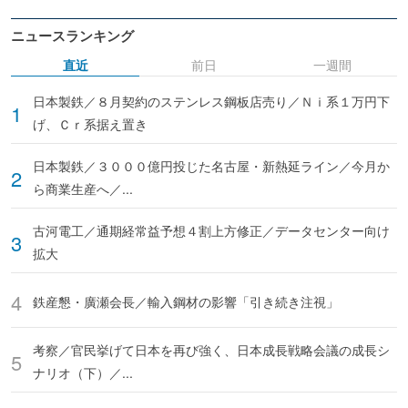
ニュースランキング
直近
前日
一週間
日本製鉄／８月契約のステンレス鋼板店売り／Ｎｉ系１万円下
げ、Ｃｒ系据え置き
日本製鉄／３０００億円投じた名古屋・新熱延ライン／今月か
ら商業生産へ／...
古河電工／通期経常益予想４割上方修正／データセンター向け
拡大
鉄産懇・廣瀬会長／輸入鋼材の影響「引き続き注視」
考察／官民挙げて日本を再び強く、日本成長戦略会議の成長シ
ナリオ（下）／...