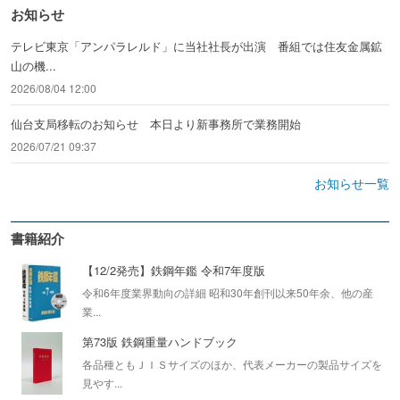
お知らせ
テレビ東京「アンパラレルド」に当社社長が出演 番組では住友金属鉱
山の機...
2026/08/04 12:00
仙台支局移転のお知らせ 本日より新事務所で業務開始
2026/07/21 09:37
お知らせ一覧
書籍紹介
【12/2発売】鉄鋼年鑑 令和7年度版
令和6年度業界動向の詳細 昭和30年創刊以来50年余、他の産
業...
第73版 鉄鋼重量ハンドブック
各品種ともＪＩＳサイズのほか、代表メーカーの製品サイズを
見やす...