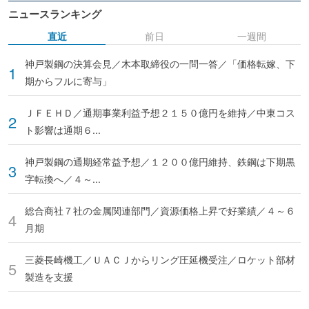
ニュースランキング
直近
前日
一週間
神戸製鋼の決算会見／木本取締役の一問一答／「価格転嫁、下
期からフルに寄与」
ＪＦＥＨＤ／通期事業利益予想２１５０億円を維持／中東コス
ト影響は通期６...
神戸製鋼の通期経常益予想／１２００億円維持、鉄鋼は下期黒
字転換へ／４～...
総合商社７社の金属関連部門／資源価格上昇で好業績／４～６
月期
三菱長崎機工／ＵＡＣＪからリング圧延機受注／ロケット部材
製造を支援