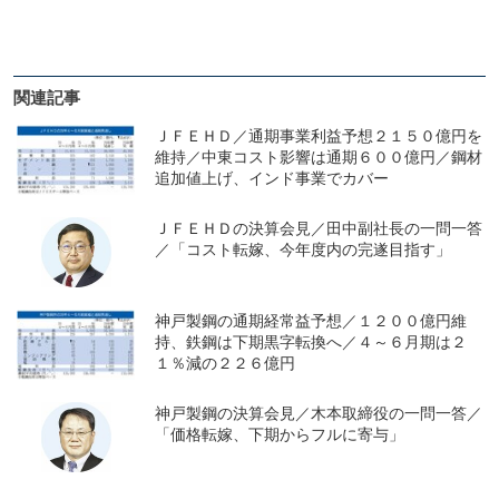
関連記事
ＪＦＥＨＤ／通期事業利益予想２１５０億円を
維持／中東コスト影響は通期６００億円／鋼材
追加値上げ、インド事業でカバー
ＪＦＥＨＤの決算会見／田中副社長の一問一答
／「コスト転嫁、今年度内の完遂目指す」
神戸製鋼の通期経常益予想／１２００億円維
持、鉄鋼は下期黒字転換へ／４～６月期は２
１％減の２２６億円
神戸製鋼の決算会見／木本取締役の一問一答／
「価格転嫁、下期からフルに寄与」