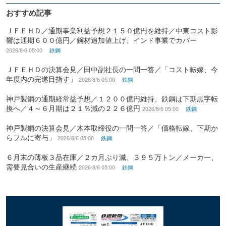
おすすめ記事
ＪＦＥＨＤ／通期事業利益予想２１５０億円を維持／中東コスト影
響は通期６００億円／鋼材追加値上げ、インド事業でカバー
2026/8/6 05:00
鉄鋼
ＪＦＥＨＤの決算会見／田中副社長の一問一答／「コスト転嫁、今
年度内の完遂目指す」
2026/8/6 05:00
鉄鋼
神戸製鋼の通期経常益予想／１２００億円維持、鉄鋼は下期黒字転
換へ／４～６月期は２１％減の２２６億円
2026/8/6 05:00
鉄鋼
神戸製鋼の決算会見／木本取締役の一問一答／「価格転嫁、下期か
らフルに寄与」
2026/8/6 05:00
鉄鋼
６月末の薄板３品在庫／２カ月ぶり減、３９５万トン／メーカー、
需要見合いの生産継続
2026/8/6 05:00
鉄鋼