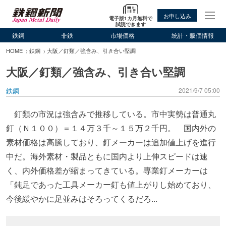
お申し込み
電子版1カ月無料で
試読できます
鉄鋼
非鉄
市場価格
統計・販価情報
HOME
鉄鋼
大阪／釘類／強含み、引き合い堅調
大阪／釘類／強含み、引き合い堅調
鉄鋼
2021/9/7 05:00
釘類の市況は強含みで推移している。市中実勢は普通丸
釘（Ｎ１００）＝１４万３千～１５万２千円。 国内外の
素材価格は高騰しており、釘メーカーは追加値上げを進行
中だ。海外素材・製品ともに国内より上伸スピードは速
く、内外価格差が縮まってきている。専業釘メーカーは
「鈍足であった工具メーカー釘も値上がりし始めており、
今後緩やかに足並みはそろってくるだろ...