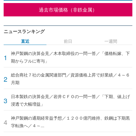
過去市場価格（非鉄金属）
ニュースランキング
直近
前日
一週間
神戸製鋼の決算会見／木本取締役の一問一答／「価格転嫁、下
期からフルに寄与」
総合商社７社の金属関連部門／資源価格上昇で好業績／４～６
月期
日本製鉄の決算会見／岩井ＣＦＯの一問一答／「下期、値上げ
浸透で大幅増益」
神戸製鋼の通期経常益予想／１２００億円維持、鉄鋼は下期黒
字転換へ／４～...