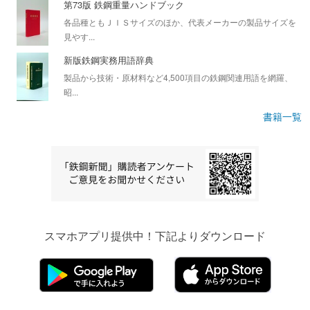
第73版 鉄鋼重量ハンドブック
各品種ともＪＩＳサイズのほか、代表メーカーの製品サイズを
見やす...
新版鉄鋼実務用語辞典
製品から技術・原材料など4,500項目の鉄鋼関連用語を網羅、
昭...
書籍一覧
スマホアプリ提供中！下記よりダウンロード