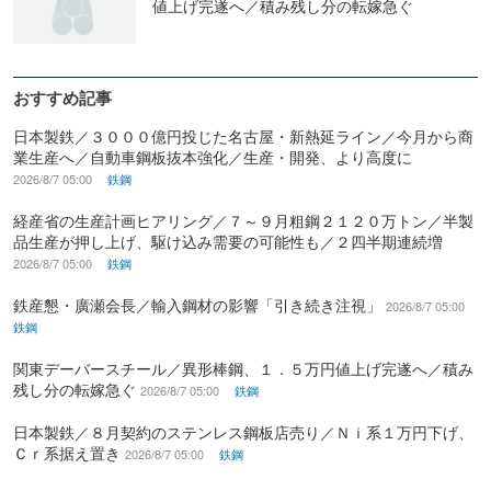
値上げ完遂へ／積み残し分の転嫁急ぐ
おすすめ記事
日本製鉄／３０００億円投じた名古屋・新熱延ライン／今月から商
業生産へ／自動車鋼板抜本強化／生産・開発、より高度に
2026/8/7 05:00
鉄鋼
経産省の生産計画ヒアリング／７～９月粗鋼２１２０万トン／半製
品生産が押し上げ、駆け込み需要の可能性も／２四半期連続増
2026/8/7 05:00
鉄鋼
鉄産懇・廣瀬会長／輸入鋼材の影響「引き続き注視」
2026/8/7 05:00
鉄鋼
関東デーバースチール／異形棒鋼、１．５万円値上げ完遂へ／積み
残し分の転嫁急ぐ
2026/8/7 05:00
鉄鋼
日本製鉄／８月契約のステンレス鋼板店売り／Ｎｉ系１万円下げ、
Ｃｒ系据え置き
2026/8/7 05:00
鉄鋼