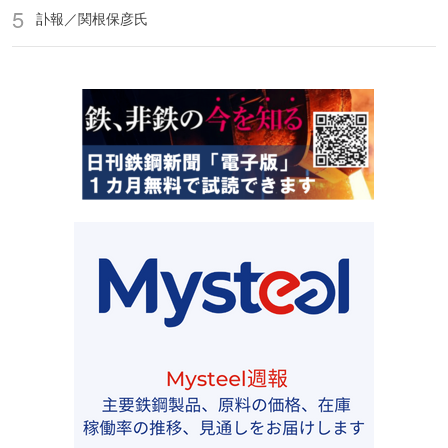
訃報／関根保彦氏