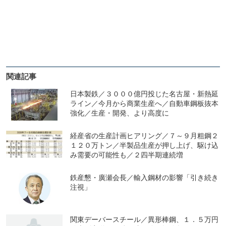
関連記事
日本製鉄／３０００億円投じた名古屋・新熱延
ライン／今月から商業生産へ／自動車鋼板抜本
強化／生産・開発、より高度に
経産省の生産計画ヒアリング／７～９月粗鋼２
１２０万トン／半製品生産が押し上げ、駆け込
み需要の可能性も／２四半期連続増
鉄産懇・廣瀬会長／輸入鋼材の影響「引き続き
注視」
関東デーバースチール／異形棒鋼、１．５万円