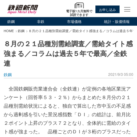
お申し込み
電子版1カ月無料で
試読できます
鉄鋼
非鉄
市場価格
統計・販価情報
HOME
鉄鋼
８月の２１品種別需給調査／需給タイト感強まる／コラムは過去５年で
８月の２１品種別需給調査／需給タイト感
強まる／コラムは過去５年で最高／全鉄
連
鉄鋼
2021/9/3 05:00
全国鉄鋼販売業連合会（全鉄連）が定例の各地区業況ア
ンケート（回答率５３・２％）からまとめた８月分の２１
品種別需給状況によると、独自で算出した市中玉の不足感
から過剰感を引いた景況感指数「ＤＩ」の総計は、前月比
２ポイント上昇のプラス７２となり、全体的に需給のタイ
ト感が強まった。 品種ごとのＤＩが３桁のプラスだった