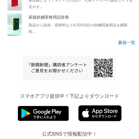
見やす...
新版鉄鋼実務用語辞典
製品から技術・原材料など4,500項目の鉄鋼関連用語を網羅、
昭...
書籍一覧
スマホアプリ提供中！下記よりダウンロード
公式SNSで情報配信中！