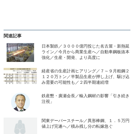
関連記事
日本製鉄／３０００億円投じた名古屋・新熱延
ライン／今月から商業生産へ／自動車鋼板抜本
強化／生産・開発、より高度に
経産省の生産計画ヒアリング／７～９月粗鋼２
１２０万トン／半製品生産が押し上げ、駆け込
み需要の可能性も／２四半期連続増
鉄産懇・廣瀬会長／輸入鋼材の影響「引き続き
注視」
関東デーバースチール／異形棒鋼、１．５万円
値上げ完遂へ／積み残し分の転嫁急ぐ