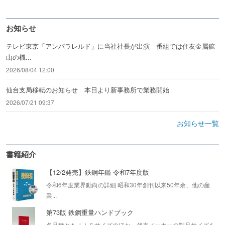
お知らせ
テレビ東京「アンパラレルド」に当社社長が出演 番組では住友金属鉱
山の機...
2026/08/04 12:00
仙台支局移転のお知らせ 本日より新事務所で業務開始
2026/07/21 09:37
お知らせ一覧
書籍紹介
【12/2発売】鉄鋼年鑑 令和7年度版
令和6年度業界動向の詳細 昭和30年創刊以来50年余、他の産
業...
第73版 鉄鋼重量ハンドブック
各品種ともＪＩＳサイズのほか、代表メーカーの製品サイズを