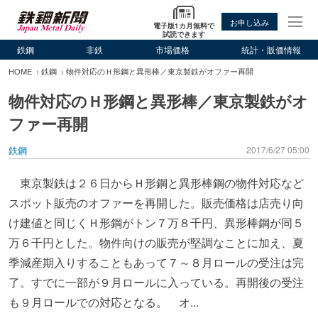
お申し込み
電子版1カ月無料で
試読できます
鉄鋼
非鉄
市場価格
統計・販価情報
HOME
鉄鋼
物件対応のＨ形鋼と異形棒／東京製鉄がオファー再開
物件対応のＨ形鋼と異形棒／東京製鉄がオ
ファー再開
鉄鋼
2017/6/27 05:00
東京製鉄は２６日からＨ形鋼と異形棒鋼の物件対応など
スポット販売のオファーを再開した。販売価格は店売り向
け建値と同じくＨ形鋼がトン７万８千円、異形棒鋼が同５
万６千円とした。物件向けの販売が堅調なことに加え、夏
季減産期入りすることもあって７～８月ロールの受注は完
了。すでに一部が９月ロールに入っている。再開後の受注
も９月ロールでの対応となる。 オ...