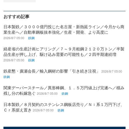
おすすめ記事
日本製鉄／３０００億円投じた名古屋・新熱延ライン／今月から商
業生産へ／自動車鋼板抜本強化／生産・開発、より高度に
2026/8/7 05:00
鉄鋼
経産省の生産計画ヒアリング／７～９月粗鋼２１２０万トン／半製
品生産が押し上げ、駆け込み需要の可能性も／２四半期連続増
2026/8/7 05:00
鉄鋼
鉄産懇・廣瀬会長／輸入鋼材の影響「引き続き注視」
2026/8/7 05:00
鉄鋼
関東デーバースチール／異形棒鋼、１．５万円値上げ完遂へ／積み
残し分の転嫁急ぐ
2026/8/7 05:00
鉄鋼
日本製鉄／８月契約のステンレス鋼板店売り／Ｎｉ系１万円下げ、
Ｃｒ系据え置き
2026/8/7 05:00
鉄鋼