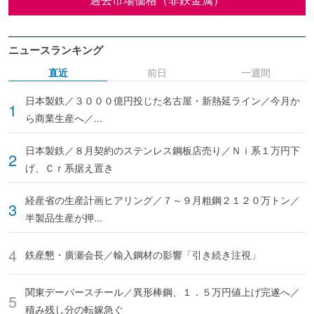
ニュースランキング
直近
前日
一週間
日本製鉄／３０００億円投じた名古屋・新熱延ライン／今月か
ら商業生産へ／...
日本製鉄／８月契約のステンレス鋼板店売り／Ｎｉ系１万円下
げ、Ｃｒ系据え置き
経産省の生産計画ヒアリング／７～９月粗鋼２１２０万トン／
半製品生産が押...
鉄産懇・廣瀬会長／輸入鋼材の影響「引き続き注視」
関東デーバースチール／異形棒鋼、１．５万円値上げ完遂へ／
積み残し分の転嫁急ぐ