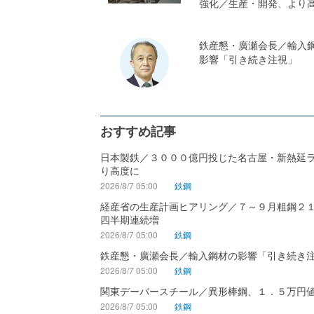
強化／生産・開発、より
鉄産懇・廣瀬会長／輸入
影響「引き続き注視」
おすすめ記事
日本製鉄／３０００億円投じた名古屋・新熱延
り高度に
2026/8/7 05:00
鉄鋼
経産省の生産計画ヒアリング／７～９月粗鋼２
四半期連続増
2026/8/7 05:00
鉄鋼
鉄産懇・廣瀬会長／輸入鋼材の影響「引き続き
2026/8/7 05:00
鉄鋼
関東デーバースチール／異形棒鋼、１．５万円
2026/8/7 05:00
鉄鋼