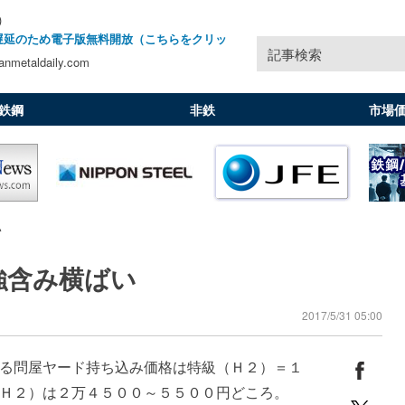
)
遅延のため電子版無料開放（こちらをクリッ
記事検索
nmetaldaily.com
鉄鋼
非鉄
市場
い
強含み横ばい
2017/5/31 05:00
る問屋ヤード持ち込み価格は特級（Ｈ２）＝１
（Ｈ２）は２万４５００～５５００円どころ。