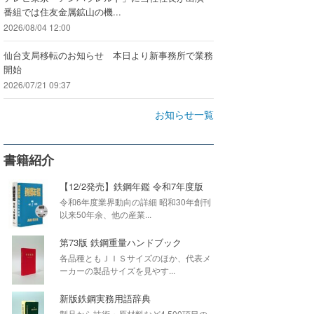
番組では住友金属鉱山の機...
2026/08/04 12:00
仙台支局移転のお知らせ 本日より新事務所で業務
開始
2026/07/21 09:37
お知らせ一覧
書籍紹介
【12/2発売】鉄鋼年鑑 令和7年度版
令和6年度業界動向の詳細 昭和30年創刊
以来50年余、他の産業...
第73版 鉄鋼重量ハンドブック
各品種ともＪＩＳサイズのほか、代表メ
ーカーの製品サイズを見やす...
新版鉄鋼実務用語辞典
製品から技術・原材料など4,500項目の