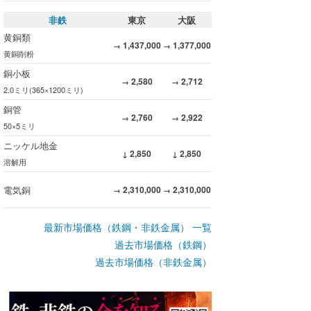
非鉄
東京
大阪
黄銅類
1,437,000
1,377,000
→
→
黄銅削粉
銅小板
2,580
2,712
→
→
2.0ミリ(365×1200ミリ)
銅管
2,760
2,922
→
→
50×5ミリ
ニッケル地金
2,850
2,850
↓
↓
溶解用
電気銅
2,310,000
2,310,000
→
→
最新市場価格（鉄鋼・非鉄金属） 一覧
過去市場価格（鉄鋼）
過去市場価格（非鉄金属）