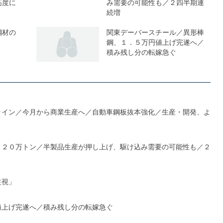
高度に
み需要の可能性も／２四半期連
続増
鋼材の
関東デーバースチール／異形棒
鋼、１．５万円値上げ完遂へ／
積み残し分の転嫁急ぐ
ライン／今月から商業生産へ／自動車鋼板抜本強化／生産・開発、よ
１２０万トン／半製品生産が押し上げ、駆け込み需要の可能性も／２
注視」
値上げ完遂へ／積み残し分の転嫁急ぐ