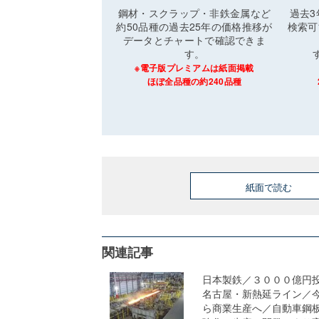
鋼材・スクラップ・非鉄金属など
過去
約50品種の過去25年の価格推移が
検索可
データとチャートで確認できま
す。
※電子版プレミアムは紙面掲載
ほぼ全品種の約240品種
紙面で読む
関連記事
日本製鉄／３０００億円
名古屋・新熱延ライン／
ら商業生産へ／自動車鋼