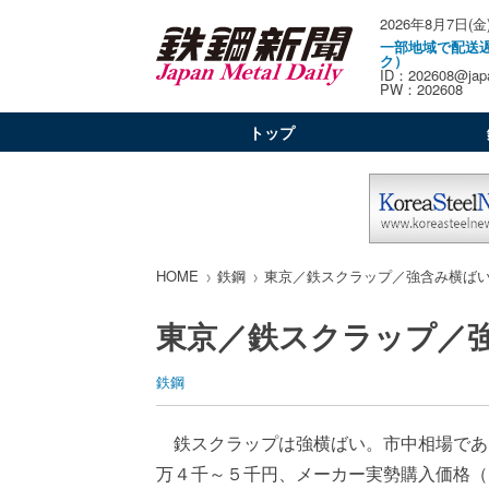
2026年8月7日(金
一部地域で配送
ク）
ID：202608@japa
PW：202608
トップ
HOME
鉄鋼
東京／鉄スクラップ／強含み横ば
東京／鉄スクラップ／
鉄鋼
鉄スクラップは強横ばい。市中相場であ
万４千～５千円、メーカー実勢購入価格