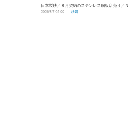
日本製鉄／８月契約のステンレス鋼板店売り／
2026/8/7 05:00
鉄鋼