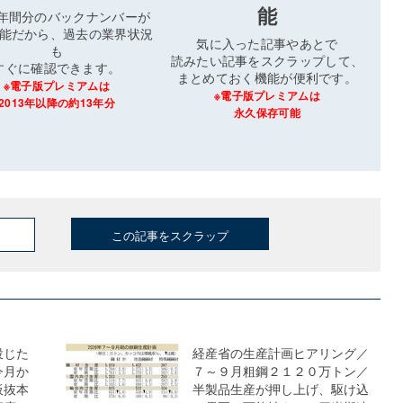
能
3年間分のバックナンバーが
能だから、過去の業界状況
気に入った記事やあとで
も
読みたい記事をスクラップして、
すぐに確認できます。
まとめておく機能が便利です。
※電子版プレミアムは
※電子版プレミアムは
2013年以降の約13年分
永久保存可能
この記事をスクラップ
投じた
経産省の生産計画ヒアリング／
今月か
７～９月粗鋼２１２０万トン／
板抜本
半製品生産が押し上げ、駆け込