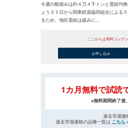
今週の船積みは約４万４千トンと需給均衡
ょう３１日から関東鉄源協同組合による５
るため、地区需給は緩みに...
ここからは有料コンテ
お申し込み
1カ月無料で試読
※無料期間終了後
過去市場価
過去市場価格の品種一覧は
こちら