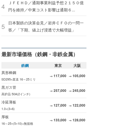
ＪＦＥＨＤ／通期事業利益予想２１５０億
円を維持／中東コスト影響は通期６...
日本製鉄の決算会見／岩井ＣＦＯの一問一
答／「下期、値上げ浸透で大幅増益」
最新市場価格（鉄鋼・非鉄金属）
鉄鋼
東京
大阪
異形棒鋼
117,000
105,000
→
→
SD295=直送 16～25ミリ
黒ガス管
257,000
245,000
→
→
高炉品 50A(2インチ)
冷延薄板
127,000
122,000
→
→
1.0×(3×6)
厚板
133,000
128,000
→
→
16～25×(5×10)=無規格