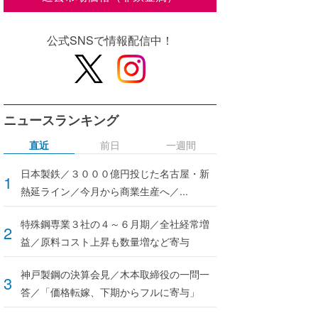
公式SNSで情報配信中！
ニュースランキング
直近
前日
一週間
日本製鉄／３０００億円投じた名古屋・新
熱延ライン／今月から商業生産へ／...
特殊鋼専業３社の４～６月期／全社経常増
益／原料コスト上昇も数量増など寄与
神戸製鋼の決算会見／木本取締役の一問一
答／「価格転嫁、下期からフルに寄与」