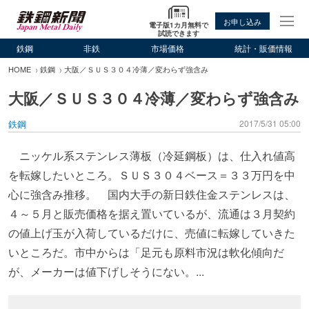
お申し込み
電子版1カ月無料で
試読できます
鉄鋼
非鉄
市場価格
統計・販価情報
HOME
鉄鋼
大阪／ＳＵＳ３０４冷薄／変わらず強含み
大阪／ＳＵＳ３０４冷薄／変わらず強含み
鉄鋼
2017/5/31 05:00
ニッケル系ステンレス薄板（冷延鋼板）は、仕入れ値高
を転嫁したいところ。ＳＵＳ３０４ベース＝３３万円を中
心に強含み推移。 国内大手の新日鉄住金ステンレスは、
４～５月と販売価格を据え置いているが、流通は３月契約
の値上げ玉が入荷しているだけに、売値に転嫁していきた
いところだ。市中からは「足元も原料市況は軟化傾向だ
が、メーカーは値下げしそうにない。...