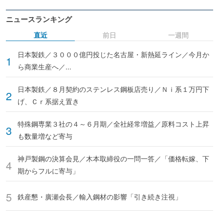
ニュースランキング
直近
前日
一週間
日本製鉄／３０００億円投じた名古屋・新熱延ライン／今月か
ら商業生産へ／...
日本製鉄／８月契約のステンレス鋼板店売り／Ｎｉ系１万円下
げ、Ｃｒ系据え置き
特殊鋼専業３社の４～６月期／全社経常増益／原料コスト上昇
も数量増など寄与
神戸製鋼の決算会見／木本取締役の一問一答／「価格転嫁、下
期からフルに寄与」
鉄産懇・廣瀬会長／輸入鋼材の影響「引き続き注視」