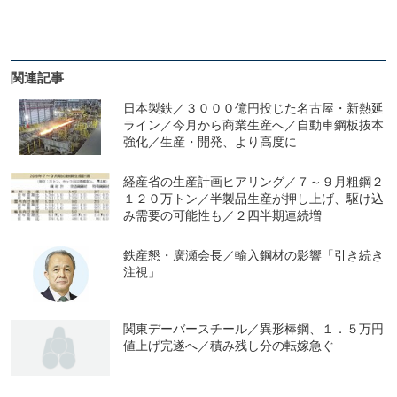
関連記事
日本製鉄／３０００億円投じた名古屋・新熱延
ライン／今月から商業生産へ／自動車鋼板抜本
強化／生産・開発、より高度に
経産省の生産計画ヒアリング／７～９月粗鋼２
１２０万トン／半製品生産が押し上げ、駆け込
み需要の可能性も／２四半期連続増
鉄産懇・廣瀬会長／輸入鋼材の影響「引き続き
注視」
関東デーバースチール／異形棒鋼、１．５万円
値上げ完遂へ／積み残し分の転嫁急ぐ