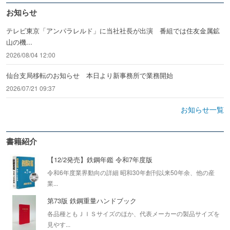
お知らせ
テレビ東京「アンパラレルド」に当社社長が出演 番組では住友金属鉱
山の機...
2026/08/04 12:00
仙台支局移転のお知らせ 本日より新事務所で業務開始
2026/07/21 09:37
お知らせ一覧
書籍紹介
【12/2発売】鉄鋼年鑑 令和7年度版
令和6年度業界動向の詳細 昭和30年創刊以来50年余、他の産
業...
第73版 鉄鋼重量ハンドブック
各品種ともＪＩＳサイズのほか、代表メーカーの製品サイズを
見やす...