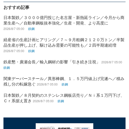
おすすめ記事
日本製鉄／３０００億円投じた名古屋・新熱延ライン／今月から商
業生産へ／自動車鋼板抜本強化／生産・開発、より高度に
2026/8/7 05:00
鉄鋼
経産省の生産計画ヒアリング／７～９月粗鋼２１２０万トン／半製
品生産が押し上げ、駆け込み需要の可能性も／２四半期連続増
2026/8/7 05:00
鉄鋼
鉄産懇・廣瀬会長／輸入鋼材の影響「引き続き注視」
2026/8/7 05:00
鉄鋼
関東デーバースチール／異形棒鋼、１．５万円値上げ完遂へ／積み
残し分の転嫁急ぐ
2026/8/7 05:00
鉄鋼
日本製鉄／８月契約のステンレス鋼板店売り／Ｎｉ系１万円下げ、
Ｃｒ系据え置き
2026/8/7 05:00
鉄鋼