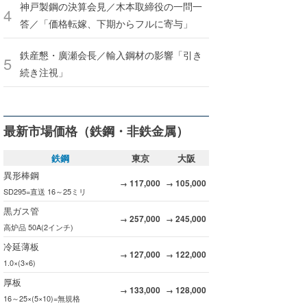
神戸製鋼の決算会見／木本取締役の一問一
答／「価格転嫁、下期からフルに寄与」
鉄産懇・廣瀬会長／輸入鋼材の影響「引き
続き注視」
最新市場価格（鉄鋼・非鉄金属）
鉄鋼
東京
大阪
異形棒鋼
117,000
105,000
→
→
SD295=直送 16～25ミリ
黒ガス管
257,000
245,000
→
→
高炉品 50A(2インチ)
冷延薄板
127,000
122,000
→
→
1.0×(3×6)
厚板
133,000
128,000
→
→
16～25×(5×10)=無規格