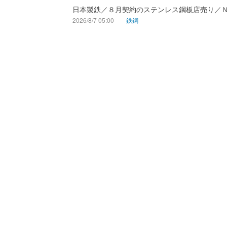
日本製鉄／８月契約のステンレス鋼板店売り／
2026/8/7 05:00
鉄鋼