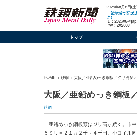
2026年8月8日(土
一部地域で配送
ク）
ID：202608@japa
PW：202608
トップ
HOME
鉄鋼
大阪／亜鉛めっき鋼板／ジリ高変
大阪／亜鉛めっき鋼板
鉄鋼
亜鉛めっき鋼板類はジリ高が続く。市中
５ミリ＝２１万２千～４千円、小コイル同