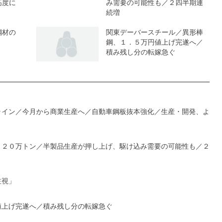
高度に
み需要の可能性も／２四半期連
続増
鋼材の
関東デーバースチール／異形棒
鋼、１．５万円値上げ完遂へ／
積み残し分の転嫁急ぐ
ライン／今月から商業生産へ／自動車鋼板抜本強化／生産・開発、よ
１２０万トン／半製品生産が押し上げ、駆け込み需要の可能性も／２
注視」
値上げ完遂へ／積み残し分の転嫁急ぐ