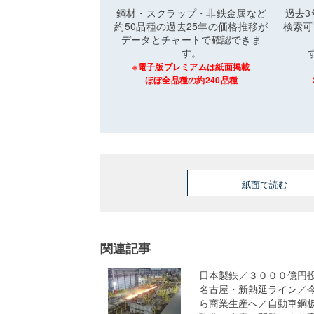
鋼材・スクラップ・非鉄金属など
過去
約50品種の過去25年の価格推移が
検索可
データとチャートで確認できま
す。
※電子版プレミアムは紙面掲載
ほぼ全品種の約240品種
紙面で読む
関連記事
日本製鉄／３０００億円
名古屋・新熱延ライン／
ら商業生産へ／自動車鋼