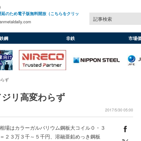
)
遅延のため電子版無料開放（こちらをクリッ
記事検索
nmetaldaily.com
鉄鋼
非鉄
市場
わらず
／ジリ高変わらず
2017/5/30 05:00
相場はカラーガルバリウム鋼板大コイル０・３
＝２３万３千～５千円、溶融亜鉛めっき鋼板