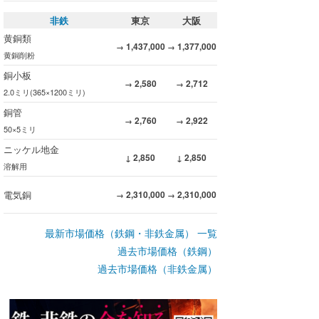
非鉄
東京
大阪
黄銅類
1,437,000
1,377,000
→
→
黄銅削粉
銅小板
2,580
2,712
→
→
2.0ミリ(365×1200ミリ)
銅管
2,760
2,922
→
→
50×5ミリ
ニッケル地金
2,850
2,850
↓
↓
溶解用
電気銅
2,310,000
2,310,000
→
→
最新市場価格（鉄鋼・非鉄金属） 一覧
過去市場価格（鉄鋼）
過去市場価格（非鉄金属）