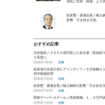
強化／生産・開発、より
鉄産懇・廣瀬会長／輸入
影響「引き続き注視」
おすすめ記事
日本製鉄／３０００億円投じた名古屋・新熱延
り高度に
2026/8/7 05:00
鉄鋼
経産省の生産計画ヒアリング／７～９月粗鋼２
四半期連続増
2026/8/7 05:00
鉄鋼
鉄産懇・廣瀬会長／輸入鋼材の影響「引き続き
2026/8/7 05:00
鉄鋼
関東デーバースチール／異形棒鋼、１．５万円
2026/8/7 05:00
鉄鋼