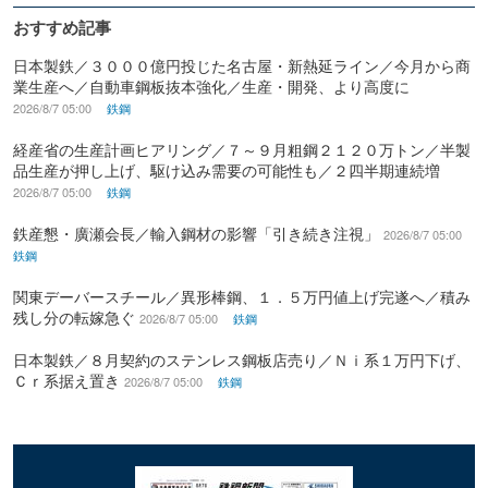
おすすめ記事
日本製鉄／３０００億円投じた名古屋・新熱延ライン／今月から商
業生産へ／自動車鋼板抜本強化／生産・開発、より高度に
2026/8/7 05:00
鉄鋼
経産省の生産計画ヒアリング／７～９月粗鋼２１２０万トン／半製
品生産が押し上げ、駆け込み需要の可能性も／２四半期連続増
2026/8/7 05:00
鉄鋼
鉄産懇・廣瀬会長／輸入鋼材の影響「引き続き注視」
2026/8/7 05:00
鉄鋼
関東デーバースチール／異形棒鋼、１．５万円値上げ完遂へ／積み
残し分の転嫁急ぐ
2026/8/7 05:00
鉄鋼
日本製鉄／８月契約のステンレス鋼板店売り／Ｎｉ系１万円下げ、
Ｃｒ系据え置き
2026/8/7 05:00
鉄鋼