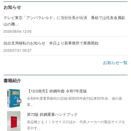
お知らせ
テレビ東京「アンパラレルド」に当社社長が出演 番組では住友金属鉱
山の機...
2026/08/04 12:00
仙台支局移転のお知らせ 本日より新事務所で業務開始
2026/07/21 09:37
お知らせ一覧
書籍紹介
【12/2発売】鉄鋼年鑑 令和7年度版
令和6年度業界動向の詳細 昭和30年創刊以来50年余、他の産
業...
第73版 鉄鋼重量ハンドブック
各品種ともＪＩＳサイズのほか、代表メーカーの製品サイズを
見やす...