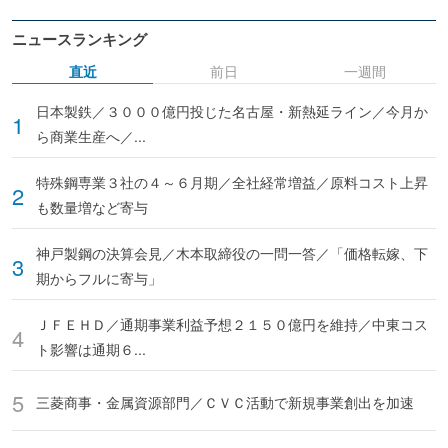
ニュースランキング
直近
前日
一週間
日本製鉄／３０００億円投じた名古屋・新熱延ライン／今月か
ら商業生産へ／...
特殊鋼専業３社の４～６月期／全社経常増益／原料コスト上昇
も数量増など寄与
神戸製鋼の決算会見／木本取締役の一問一答／「価格転嫁、下
期からフルに寄与」
ＪＦＥＨＤ／通期事業利益予想２１５０億円を維持／中東コス
ト影響は通期６...
三菱商事・金属資源部門／ＣＶＣ活動で新規事業創出を加速