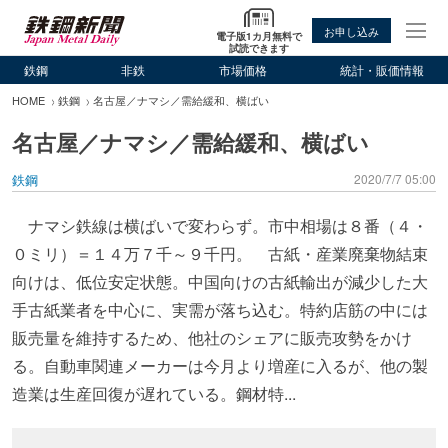
お申し込み
電子版1カ月無料で
試読できます
鉄鋼
非鉄
市場価格
統計・販価情報
HOME
鉄鋼
名古屋／ナマシ／需給緩和、横ばい
名古屋／ナマシ／需給緩和、横ばい
鉄鋼
2020/7/7 05:00
ナマシ鉄線は横ばいで変わらず。市中相場は８番（４・
０ミリ）＝１４万７千～９千円。 古紙・産業廃棄物結束
向けは、低位安定状態。中国向けの古紙輸出が減少した大
手古紙業者を中心に、実需が落ち込む。特約店筋の中には
販売量を維持するため、他社のシェアに販売攻勢をかけ
る。自動車関連メーカーは今月より増産に入るが、他の製
造業は生産回復が遅れている。鋼材特...