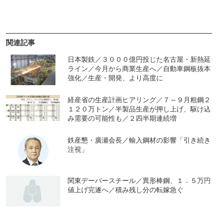
関連記事
日本製鉄／３０００億円投じた名古屋・新熱延
ライン／今月から商業生産へ／自動車鋼板抜本
強化／生産・開発、より高度に
経産省の生産計画ヒアリング／７～９月粗鋼２
１２０万トン／半製品生産が押し上げ、駆け込
み需要の可能性も／２四半期連続増
鉄産懇・廣瀬会長／輸入鋼材の影響「引き続き
注視」
関東デーバースチール／異形棒鋼、１．５万円
値上げ完遂へ／積み残し分の転嫁急ぐ