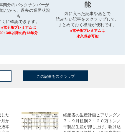
能
3年間分のバックナンバーが
能だから、過去の業界状況
気に入った記事やあとで
も
読みたい記事をスクラップして、
すぐに確認できます。
まとめておく機能が便利です。
※電子版プレミアムは
※電子版プレミアムは
2013年以降の約13年分
永久保存可能
この記事をスクラップ
投じた
経産省の生産計画ヒアリング／
今月か
７～９月粗鋼２１２０万トン／
板抜本
半製品生産が押し上げ、駆け込