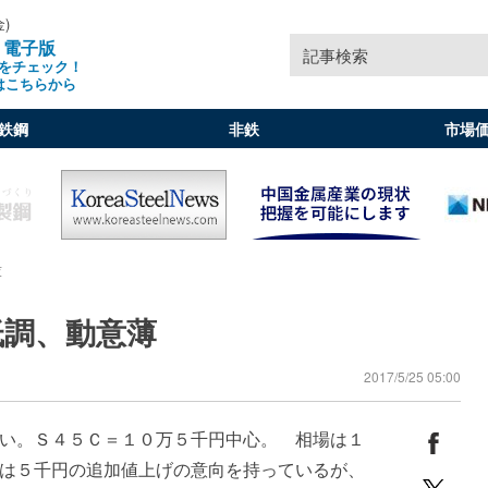
金)
」電子版
記事検索
をチェック！
はこちらから
鉄鋼
非鉄
市場
薄
低調、動意薄
2017/5/25 05:00
い。Ｓ４５Ｃ＝１０万５千円中心。 相場は１
は５千円の追加値上げの意向を持っているが、