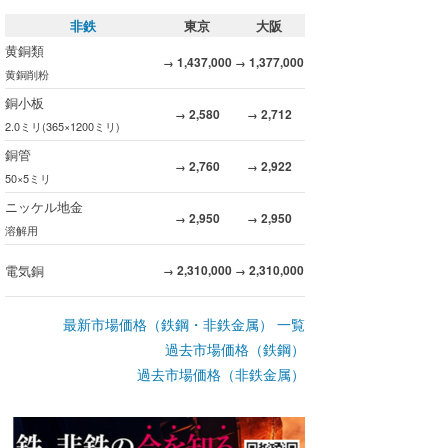
非鉄
東京
大阪
黄銅類
1,437,000
1,377,000
→
→
黄銅削粉
銅小板
2,580
2,712
→
→
2.0ミリ(365×1200ミリ)
銅管
2,760
2,922
→
→
50×5ミリ
ニッケル地金
2,950
2,950
→
→
溶解用
電気銅
2,310,000
2,310,000
→
→
最新市場価格（鉄鋼・非鉄金属） 一覧
過去市場価格（鉄鋼）
過去市場価格（非鉄金属）