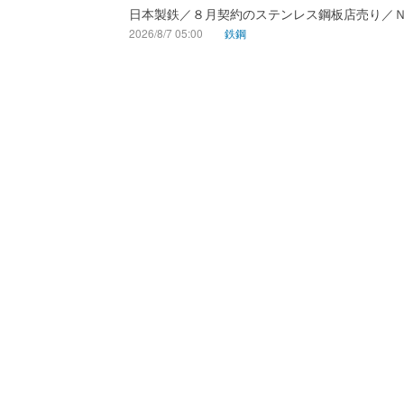
日本製鉄／８月契約のステンレス鋼板店売り／
2026/8/7 05:00
鉄鋼