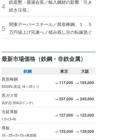
鉄産懇・廣瀬会長／輸入鋼材の影響「引き
続き注視」
関東デーバースチール／異形棒鋼、１．５
万円値上げ完遂へ／積み残し分の転嫁急ぐ
最新市場価格（鉄鋼・非鉄金属）
鉄鋼
東京
大阪
異形棒鋼
117,000
105,000
→
→
SD295=直送 16～25ミリ
黒ガス管
257,000
245,000
→
→
高炉品 50A(2インチ)
冷延薄板
127,000
122,000
→
→
1.0×(3×6)
厚板
133,000
128,000
→
→
16～25×(5×10)=無規格