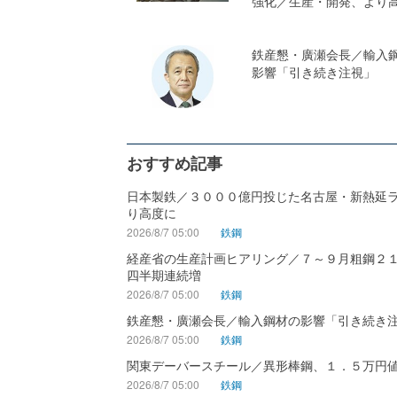
強化／生産・開発、より
鉄産懇・廣瀬会長／輸入
影響「引き続き注視」
おすすめ記事
日本製鉄／３０００億円投じた名古屋・新熱延
り高度に
2026/8/7 05:00
鉄鋼
経産省の生産計画ヒアリング／７～９月粗鋼２
四半期連続増
2026/8/7 05:00
鉄鋼
鉄産懇・廣瀬会長／輸入鋼材の影響「引き続き
2026/8/7 05:00
鉄鋼
関東デーバースチール／異形棒鋼、１．５万円
2026/8/7 05:00
鉄鋼