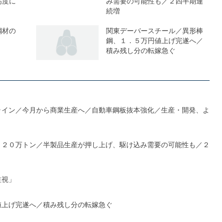
高度に
み需要の可能性も／２四半期連
続増
鋼材の
関東デーバースチール／異形棒
鋼、１．５万円値上げ完遂へ／
積み残し分の転嫁急ぐ
ライン／今月から商業生産へ／自動車鋼板抜本強化／生産・開発、よ
１２０万トン／半製品生産が押し上げ、駆け込み需要の可能性も／２
注視」
値上げ完遂へ／積み残し分の転嫁急ぐ