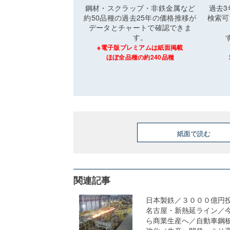
鋼材・スクラップ・非鉄金属など
過去
約50品種の過去25年の価格推移が
検索可
データとチャートで確認できま
す。
※電子版プレミアムは紙面掲載
ほぼ全品種の約240品種
紙面で読む
関連記事
日本製鉄／３０００億円
名古屋・新熱延ライン／
ら商業生産へ／自動車鋼