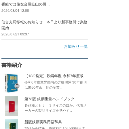
番組では住友金属鉱山の機...
2026/08/04 12:00
仙台支局移転のお知らせ 本日より新事務所で業務
開始
2026/07/21 09:37
お知らせ一覧
書籍紹介
【12/2発売】鉄鋼年鑑 令和7年度版
令和6年度業界動向の詳細 昭和30年創刊
以来50年余、他の産業...
第73版 鉄鋼重量ハンドブック
各品種ともＪＩＳサイズのほか、代表メ
ーカーの製品サイズを見やす...
新版鉄鋼実務用語辞典
製品から技術・原材料など4,500項目の