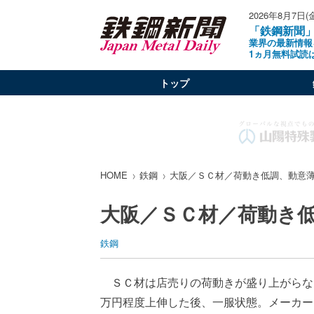
2026年8月7日(
「鉄鋼新聞
業界の最新情報
1ヵ月無料試読
トップ
HOME
鉄鋼
大阪／ＳＣ材／荷動き低調、動意
大阪／ＳＣ材／荷動き
鉄鋼
ＳＣ材は店売りの荷動きが盛り上がらな
万円程度上伸した後、一服状態。メーカー