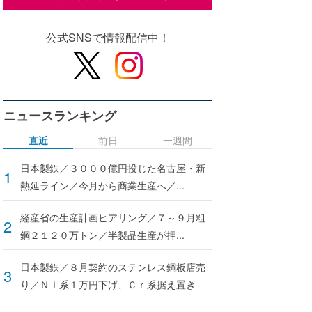
公式SNSで情報配信中！
ニュースランキング
直近
前日
一週間
日本製鉄／３０００億円投じた名古屋・新
熱延ライン／今月から商業生産へ／...
経産省の生産計画ヒアリング／７～９月粗
鋼２１２０万トン／半製品生産が押...
日本製鉄／８月契約のステンレス鋼板店売
り／Ｎｉ系１万円下げ、Ｃｒ系据え置き