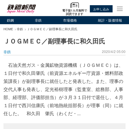
お申し込み
電子版1カ月無料で
試読できます
鉄鋼
非鉄
市場価格
統計・販価情報
HOME
非鉄
ＪＯＧＭＥＣ／副理事長に和久田氏
ＪＯＧＭＥＣ／副理事長に和久田氏
非鉄
2020/4/2 05:00
石油天然ガス・金属鉱物資源機構（ＪＯＧＭＥＣ）は、
１日付で和久田肇氏（前資源エネルギー庁資源・燃料部政
策課長）が副理事長に就任したと発表した。また、理事の
交代人事も発表し、定光裕樹理事（監査室、総務部、人事
部、経理部、評価部担当）が３月３１日付で退任し、４月
１日付で西川信康氏（前地熱統括部長）が理事（同）に就
任した。 和久田 肇氏（わくだ・...