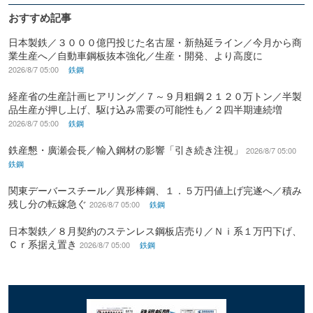
おすすめ記事
日本製鉄／３０００億円投じた名古屋・新熱延ライン／今月から商
業生産へ／自動車鋼板抜本強化／生産・開発、より高度に
2026/8/7 05:00
鉄鋼
経産省の生産計画ヒアリング／７～９月粗鋼２１２０万トン／半製
品生産が押し上げ、駆け込み需要の可能性も／２四半期連続増
2026/8/7 05:00
鉄鋼
鉄産懇・廣瀬会長／輸入鋼材の影響「引き続き注視」
2026/8/7 05:00
鉄鋼
関東デーバースチール／異形棒鋼、１．５万円値上げ完遂へ／積み
残し分の転嫁急ぐ
2026/8/7 05:00
鉄鋼
日本製鉄／８月契約のステンレス鋼板店売り／Ｎｉ系１万円下げ、
Ｃｒ系据え置き
2026/8/7 05:00
鉄鋼