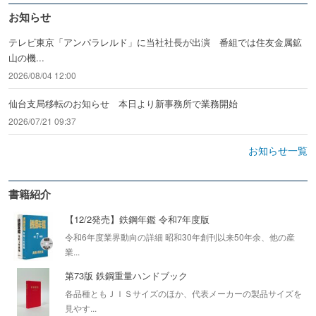
お知らせ
テレビ東京「アンパラレルド」に当社社長が出演 番組では住友金属鉱
山の機...
2026/08/04 12:00
仙台支局移転のお知らせ 本日より新事務所で業務開始
2026/07/21 09:37
お知らせ一覧
書籍紹介
【12/2発売】鉄鋼年鑑 令和7年度版
令和6年度業界動向の詳細 昭和30年創刊以来50年余、他の産
業...
第73版 鉄鋼重量ハンドブック
各品種ともＪＩＳサイズのほか、代表メーカーの製品サイズを
見やす...