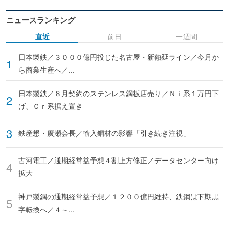
ニュースランキング
直近
前日
一週間
日本製鉄／３０００億円投じた名古屋・新熱延ライン／今月か
ら商業生産へ／...
日本製鉄／８月契約のステンレス鋼板店売り／Ｎｉ系１万円下
げ、Ｃｒ系据え置き
鉄産懇・廣瀬会長／輸入鋼材の影響「引き続き注視」
古河電工／通期経常益予想４割上方修正／データセンター向け
拡大
神戸製鋼の通期経常益予想／１２００億円維持、鉄鋼は下期黒
字転換へ／４～...