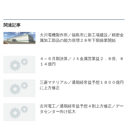
関連記事
大川電機製作所／福島市に新工場建設／精密金
属加工部品の能力倍増２８年下期操業開始
４～６月期決算／ＪＸ金属営業益２．８倍、８
１４億円
三菱マテリアル／通期経常益予想１８００億円
に上方修正
古河電工／通期経常益予想４割上方修正／デー
タセンター向け拡大