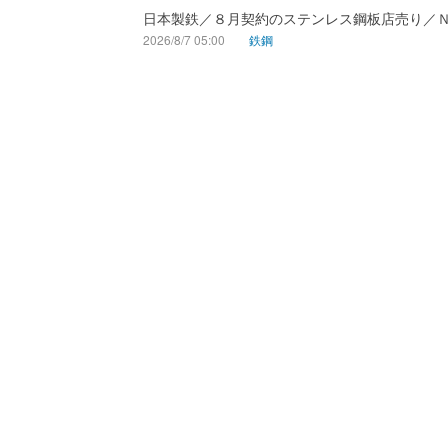
日本製鉄／８月契約のステンレス鋼板店売り／
2026/8/7 05:00
鉄鋼