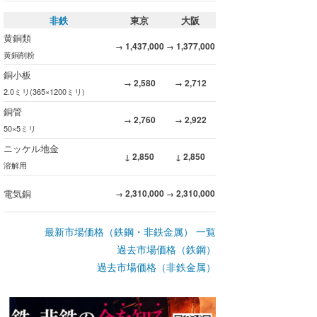
非鉄
東京
大阪
黄銅類
1,437,000
1,377,000
→
→
黄銅削粉
銅小板
2,580
2,712
→
→
2.0ミリ(365×1200ミリ)
銅管
2,760
2,922
→
→
50×5ミリ
ニッケル地金
2,850
2,850
↓
↓
溶解用
電気銅
2,310,000
2,310,000
→
→
最新市場価格（鉄鋼・非鉄金属） 一覧
過去市場価格（鉄鋼）
過去市場価格（非鉄金属）