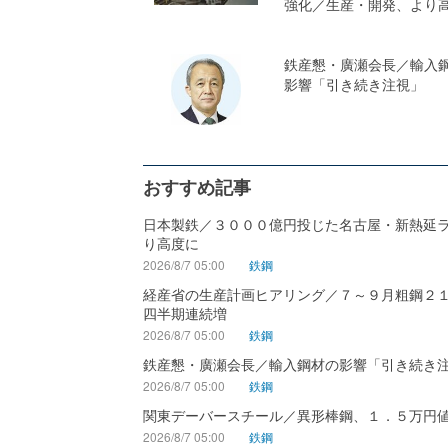
強化／生産・開発、より
鉄産懇・廣瀬会長／輸入
影響「引き続き注視」
おすすめ記事
日本製鉄／３０００億円投じた名古屋・新熱延
り高度に
2026/8/7 05:00
鉄鋼
経産省の生産計画ヒアリング／７～９月粗鋼２
四半期連続増
2026/8/7 05:00
鉄鋼
鉄産懇・廣瀬会長／輸入鋼材の影響「引き続き
2026/8/7 05:00
鉄鋼
関東デーバースチール／異形棒鋼、１．５万円
2026/8/7 05:00
鉄鋼