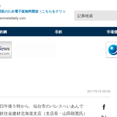
)
遅延のため電子版無料開放（こちらをクリッ
記事検索
nmetaldaily.com
鉄鋼
非鉄
市場
2017/5/15 05:00
日午後５時から、仙台市のパレスへいあんで
鉄住金建材北海道支店（支店長・山田顕寛氏）