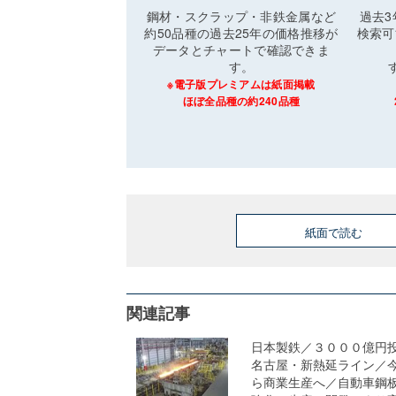
鋼材・スクラップ・非鉄金属など
過去
約50品種の過去25年の価格推移が
検索可
データとチャートで確認できま
す。
※電子版プレミアムは紙面掲載
ほぼ全品種の約240品種
紙面で読む
関連記事
日本製鉄／３０００億円
名古屋・新熱延ライン／
ら商業生産へ／自動車鋼