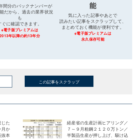
能
3年間分のバックナンバーが
能だから、過去の業界状況
気に入った記事やあとで
も
読みたい記事をスクラップして、
すぐに確認できます。
まとめておく機能が便利です。
※電子版プレミアムは
※電子版プレミアムは
2013年以降の約13年分
永久保存可能
この記事をスクラップ
投じた
経産省の生産計画ヒアリング／
今月か
７～９月粗鋼２１２０万トン／
板抜本
半製品生産が押し上げ、駆け込