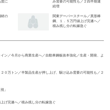
高度に
み需要の可能性も／２四半期連
続増
鋼材の
関東デーバースチール／異形棒
鋼、１．５万円値上げ完遂へ／
積み残し分の転嫁急ぐ
ライン／今月から商業生産へ／自動車鋼板抜本強化／生産・開発、よ
１２０万トン／半製品生産が押し上げ、駆け込み需要の可能性も／２
注視」
値上げ完遂へ／積み残し分の転嫁急ぐ