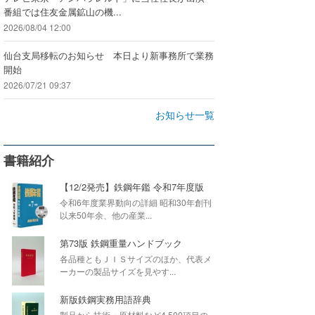
番組では住友金属鉱山の機...
2026/08/04 12:00
仙台支局移転のお知らせ 本日より新事務所で業務
開始
2026/07/21 09:37
お知らせ一覧
書籍紹介
【12/2発売】鉄鋼年鑑 令和7年度版
令和6年度業界動向の詳細 昭和30年創刊
以来50年余、他の産業...
第73版 鉄鋼重量ハンドブック
各品種ともＪＩＳサイズのほか、代表メ
ーカーの製品サイズを見やす...
新版鉄鋼実務用語辞典
製品から技術・原材料など4,500項目の