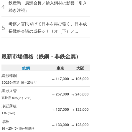
鉄産懇・廣瀬会長／輸入鋼材の影響「引き
続き注視」
考察／官民挙げて日本を再び強く、日本成
長戦略会議の成長シナリオ（下）／...
最新市場価格（鉄鋼・非鉄金属）
鉄鋼
東京
大阪
異形棒鋼
117,000
105,000
→
→
SD295=直送 16～25ミリ
黒ガス管
257,000
245,000
→
→
高炉品 50A(2インチ)
冷延薄板
127,000
122,000
→
→
1.0×(3×6)
厚板
133,000
128,000
→
→
16～25×(5×10)=無規格