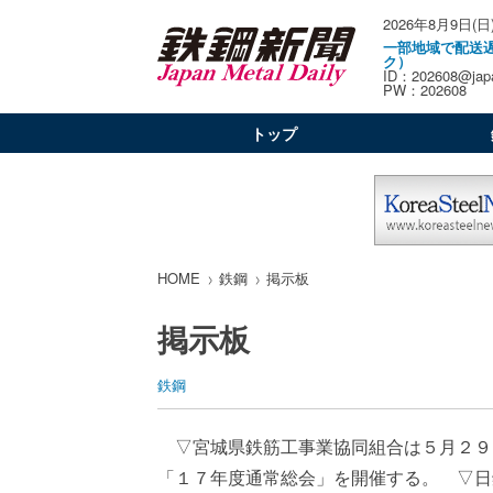
2026年8月9日(日
一部地域で配送
ク）
ID：202608@japa
PW：202608
トップ
HOME
鉄鋼
掲示板
掲示板
鉄鋼
▽宮城県鉄筋工事業協同組合は５月２９
「１７年度通常総会」を開催する。 ▽日