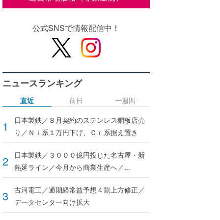
公式SNSで情報配信中！
ニュースランキング
直近
前日
一週間
日本製鉄／８月契約のステンレス鋼板店売
り／Ｎｉ系１万円下げ、Ｃｒ系据え置き
日本製鉄／３０００億円投じた名古屋・新
熱延ライン／今月から商業生産へ／...
古河電工／通期経常益予想４割上方修正／
データセンター向け拡大