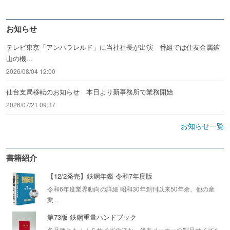
お知らせ
テレビ東京「アンパラレルド」に当社社長が出演 番組では住友金属鉱
山の機...
2026/08/04 12:00
仙台支局移転のお知らせ 本日より新事務所で業務開始
2026/07/21 09:37
お知らせ一覧
書籍紹介
【12/2発売】鉄鋼年鑑 令和7年度版
令和6年度業界動向の詳細 昭和30年創刊以来50年余、他の産
業...
第73版 鉄鋼重量ハンドブック
各品種ともＪＩＳサイズのほか、代表メーカーの製品サイズを