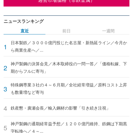
ニュースランキング
直近
前日
一週間
日本製鉄／３０００億円投じた名古屋・新熱延ライン／今月か
ら商業生産へ／...
神戸製鋼の決算会見／木本取締役の一問一答／「価格転嫁、下
期からフルに寄与」
特殊鋼専業３社の４～６月期／全社経常増益／原料コスト上昇
も数量増など寄与
鉄産懇・廣瀬会長／輸入鋼材の影響「引き続き注視」
神戸製鋼の通期経常益予想／１２００億円維持、鉄鋼は下期黒
字転換へ／４～...