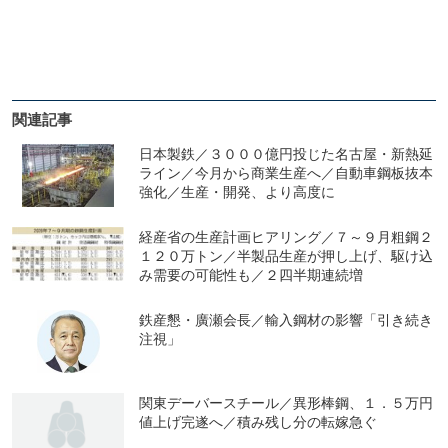
関連記事
日本製鉄／３０００億円投じた名古屋・新熱延
ライン／今月から商業生産へ／自動車鋼板抜本
強化／生産・開発、より高度に
経産省の生産計画ヒアリング／７～９月粗鋼２
１２０万トン／半製品生産が押し上げ、駆け込
み需要の可能性も／２四半期連続増
鉄産懇・廣瀬会長／輸入鋼材の影響「引き続き
注視」
関東デーバースチール／異形棒鋼、１．５万円
値上げ完遂へ／積み残し分の転嫁急ぐ