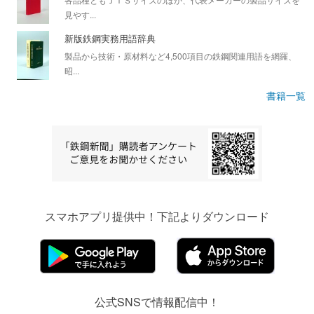
見やす...
新版鉄鋼実務用語辞典
製品から技術・原材料など4,500項目の鉄鋼関連用語を網羅、
昭...
書籍一覧
スマホアプリ提供中！下記よりダウンロード
公式SNSで情報配信中！