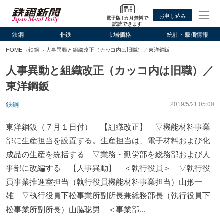
お申し込み
電子版1カ月無料で
試読できます
鉄鋼
非鉄
市場価格
統計・販価情報
HOME
鉄鋼
人事異動と組織改正（カッコ内は旧職）／東洋鋼鈑
人事異動と組織改正（カッコ内は旧職）／
東洋鋼鈑
鉄鋼
2019/5/21 05:00
東洋鋼鈑（７月１日付） 【組織改正】 ▽機能材料事業
部に生産担当を設置する。生産担当は、電子材料および化
成品の生産を統括する ▽業務・勤労部を総務部および人
事部に改編する 【人事異動】 ＜執行役員＞ ▽執行役
員事業推進室担当（執行役員機能材料事業担当）山形一
雄 ▽執行役員下松事業所副所長兼総務部長（執行役員下
松事業所副所長）山脇聡男 ＜事業部...