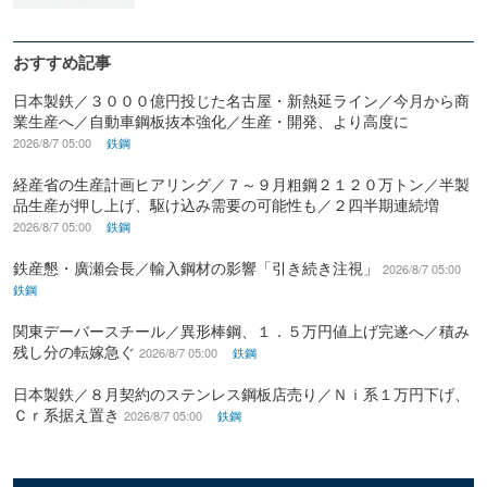
おすすめ記事
日本製鉄／３０００億円投じた名古屋・新熱延ライン／今月から商
業生産へ／自動車鋼板抜本強化／生産・開発、より高度に
2026/8/7 05:00
鉄鋼
経産省の生産計画ヒアリング／７～９月粗鋼２１２０万トン／半製
品生産が押し上げ、駆け込み需要の可能性も／２四半期連続増
2026/8/7 05:00
鉄鋼
鉄産懇・廣瀬会長／輸入鋼材の影響「引き続き注視」
2026/8/7 05:00
鉄鋼
関東デーバースチール／異形棒鋼、１．５万円値上げ完遂へ／積み
残し分の転嫁急ぐ
2026/8/7 05:00
鉄鋼
日本製鉄／８月契約のステンレス鋼板店売り／Ｎｉ系１万円下げ、
Ｃｒ系据え置き
2026/8/7 05:00
鉄鋼