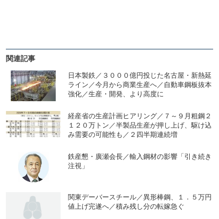
関連記事
日本製鉄／３０００億円投じた名古屋・新熱延
ライン／今月から商業生産へ／自動車鋼板抜本
強化／生産・開発、より高度に
経産省の生産計画ヒアリング／７～９月粗鋼２
１２０万トン／半製品生産が押し上げ、駆け込
み需要の可能性も／２四半期連続増
鉄産懇・廣瀬会長／輸入鋼材の影響「引き続き
注視」
関東デーバースチール／異形棒鋼、１．５万円
値上げ完遂へ／積み残し分の転嫁急ぐ