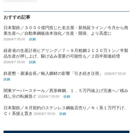
おすすめ記事
日本製鉄／３０００億円投じた名古屋・新熱延ライン／今月から商
業生産へ／自動車鋼板抜本強化／生産・開発、より高度に
2026/8/7 05:00
鉄鋼
経産省の生産計画ヒアリング／７～９月粗鋼２１２０万トン／半製
品生産が押し上げ、駆け込み需要の可能性も／２四半期連続増
2026/8/7 05:00
鉄鋼
鉄産懇・廣瀬会長／輸入鋼材の影響「引き続き注視」
2026/8/7 05:00
鉄鋼
関東デーバースチール／異形棒鋼、１．５万円値上げ完遂へ／積み
残し分の転嫁急ぐ
2026/8/7 05:00
鉄鋼
日本製鉄／８月契約のステンレス鋼板店売り／Ｎｉ系１万円下げ、
Ｃｒ系据え置き
2026/8/7 05:00
鉄鋼