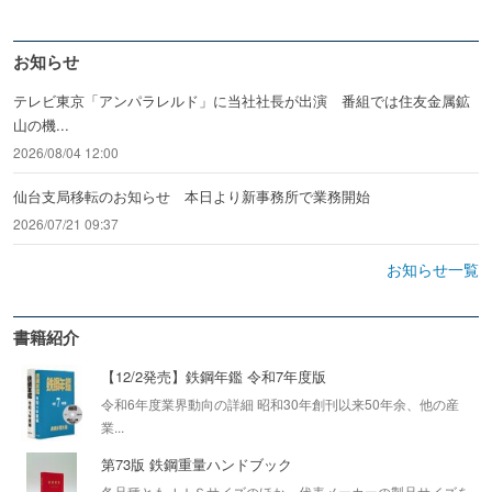
お知らせ
テレビ東京「アンパラレルド」に当社社長が出演 番組では住友金属鉱
山の機...
2026/08/04 12:00
仙台支局移転のお知らせ 本日より新事務所で業務開始
2026/07/21 09:37
お知らせ一覧
書籍紹介
【12/2発売】鉄鋼年鑑 令和7年度版
令和6年度業界動向の詳細 昭和30年創刊以来50年余、他の産
業...
第73版 鉄鋼重量ハンドブック
各品種ともＪＩＳサイズのほか、代表メーカーの製品サイズを