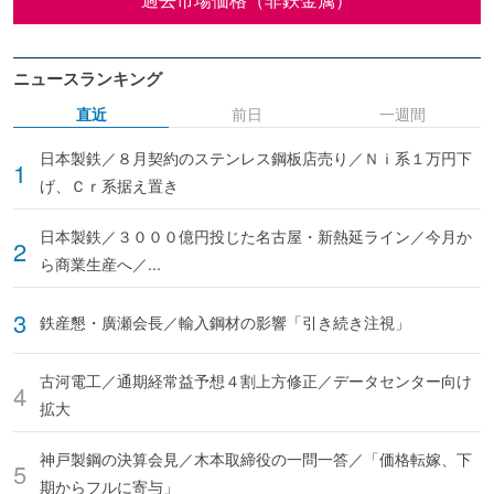
ニュースランキング
直近
前日
一週間
日本製鉄／８月契約のステンレス鋼板店売り／Ｎｉ系１万円下
げ、Ｃｒ系据え置き
日本製鉄／３０００億円投じた名古屋・新熱延ライン／今月か
ら商業生産へ／...
鉄産懇・廣瀬会長／輸入鋼材の影響「引き続き注視」
古河電工／通期経常益予想４割上方修正／データセンター向け
拡大
神戸製鋼の決算会見／木本取締役の一問一答／「価格転嫁、下
期からフルに寄与」