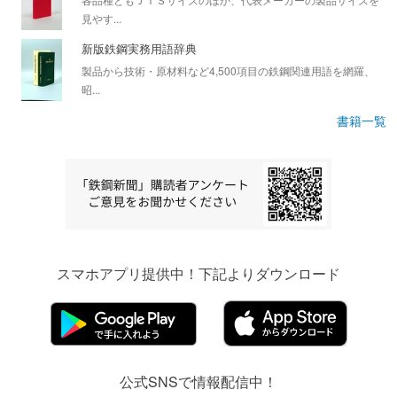
見やす...
新版鉄鋼実務用語辞典
製品から技術・原材料など4,500項目の鉄鋼関連用語を網羅、
昭...
書籍一覧
スマホアプリ提供中！下記よりダウンロード
公式SNSで情報配信中！