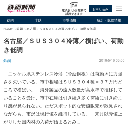
お申し込み
電子版1カ月無料で
試読できます
鉄鋼
非鉄
市場価格
統計・販価情報
HOME
鉄鋼
名古屋／ＳＵＳ３０４冷薄／横ばい、荷動き低調
名古屋／ＳＵＳ３０４冷薄／横ばい、荷動
き低調
鉄鋼
2019/5/16 05:00
ニッケル系ステンレス冷薄（冷延鋼板）は荷動きに力強
さを欠いている。市中相場はＳＵＳ３０４種＝３７万円ど
ころで横ばい。 海外製品の流入数量が高水準で推移して
いることを受け、市中在庫は引き続き多く需給に引き締ま
り感が見られない。ただスポット的な安値販売が散見され
ながらも、市況は現行値を維持している。 来月以降値上
がりした国内材の入荷が始まるとみ...