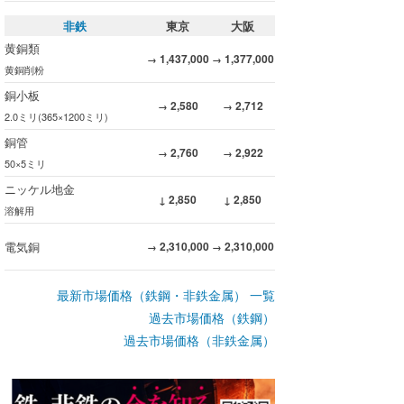
非鉄
東京
大阪
黄銅類
1,437,000
1,377,000
→
→
黄銅削粉
銅小板
2,580
2,712
→
→
2.0ミリ(365×1200ミリ)
銅管
2,760
2,922
→
→
50×5ミリ
ニッケル地金
2,850
2,850
↓
↓
溶解用
電気銅
2,310,000
2,310,000
→
→
最新市場価格（鉄鋼・非鉄金属） 一覧
過去市場価格（鉄鋼）
過去市場価格（非鉄金属）