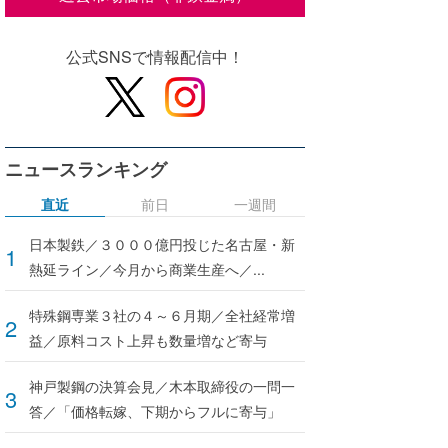
公式SNSで情報配信中！
ニュースランキング
直近
前日
一週間
日本製鉄／３０００億円投じた名古屋・新
熱延ライン／今月から商業生産へ／...
特殊鋼専業３社の４～６月期／全社経常増
益／原料コスト上昇も数量増など寄与
神戸製鋼の決算会見／木本取締役の一問一
答／「価格転嫁、下期からフルに寄与」