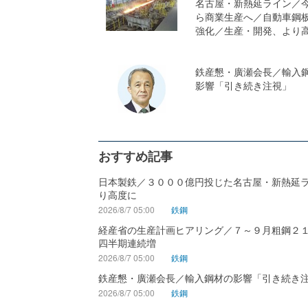
名古屋・新熱延ライン／
ら商業生産へ／自動車鋼
強化／生産・開発、より
鉄産懇・廣瀬会長／輸入
影響「引き続き注視」
おすすめ記事
日本製鉄／３０００億円投じた名古屋・新熱延
り高度に
2026/8/7 05:00
鉄鋼
経産省の生産計画ヒアリング／７～９月粗鋼２
四半期連続増
2026/8/7 05:00
鉄鋼
鉄産懇・廣瀬会長／輸入鋼材の影響「引き続き
2026/8/7 05:00
鉄鋼