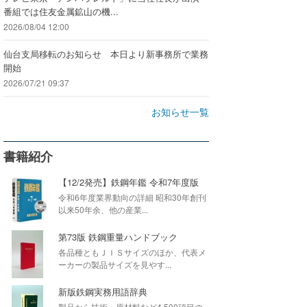
番組では住友金属鉱山の機...
2026/08/04 12:00
仙台支局移転のお知らせ 本日より新事務所で業務
開始
2026/07/21 09:37
お知らせ一覧
書籍紹介
【12/2発売】鉄鋼年鑑 令和7年度版
令和6年度業界動向の詳細 昭和30年創刊
以来50年余、他の産業...
第73版 鉄鋼重量ハンドブック
各品種ともＪＩＳサイズのほか、代表メ
ーカーの製品サイズを見やす...
新版鉄鋼実務用語辞典
製品から技術・原材料など4,500項目の