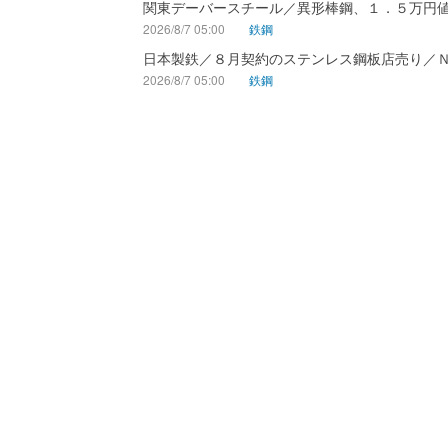
関東デーバースチール／異形棒鋼、１．５万円
2026/8/7 05:00
鉄鋼
日本製鉄／８月契約のステンレス鋼板店売り／
2026/8/7 05:00
鉄鋼