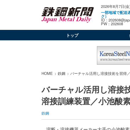
2026年8月7日(金
一部地域で配送
ク）
ID：202608@japa
PW：202608
トップ
HOME
鉄鋼
バーチャル活用し溶接技術を習得
バーチャル活用し溶接
溶接訓練装置／小池酸
鉄鋼
溶断・溶接機器メーカー大手の小池酸素