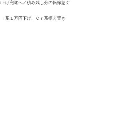
値上げ完遂へ／積み残し分の転嫁急ぐ
Ｎｉ系１万円下げ、Ｃｒ系据え置き