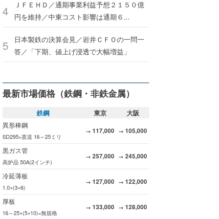
ＪＦＥＨＤ／通期事業利益予想２１５０億
円を維持／中東コスト影響は通期６...
日本製鉄の決算会見／岩井ＣＦＯの一問一
答／「下期、値上げ浸透で大幅増益」
最新市場価格（鉄鋼・非鉄金属）
鉄鋼
東京
大阪
異形棒鋼
117,000
105,000
→
→
SD295=直送 16～25ミリ
黒ガス管
257,000
245,000
→
→
高炉品 50A(2インチ)
冷延薄板
127,000
122,000
→
→
1.0×(3×6)
厚板
133,000
128,000
→
→
16～25×(5×10)=無規格