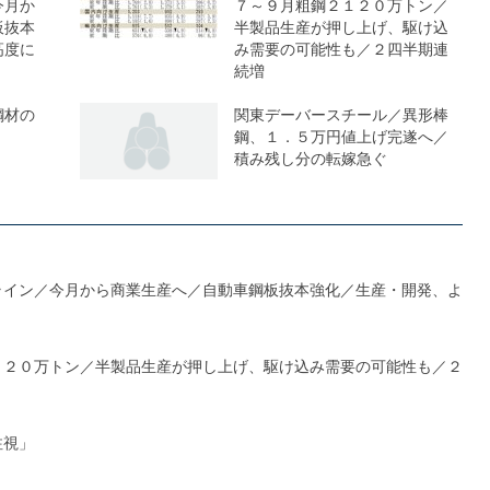
今月か
７～９月粗鋼２１２０万トン／
板抜本
半製品生産が押し上げ、駆け込
高度に
み需要の可能性も／２四半期連
続増
鋼材の
関東デーバースチール／異形棒
鋼、１．５万円値上げ完遂へ／
積み残し分の転嫁急ぐ
ライン／今月から商業生産へ／自動車鋼板抜本強化／生産・開発、よ
１２０万トン／半製品生産が押し上げ、駆け込み需要の可能性も／２
注視」