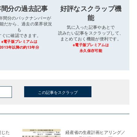
年間分の過去記事
好評なスクラップ機
能
3年間分のバックナンバーが
能だから、過去の業界状況
気に入った記事やあとで
も
読みたい記事をスクラップして、
すぐに確認できます。
まとめておく機能が便利です。
※電子版プレミアムは
※電子版プレミアムは
2013年以降の約13年分
永久保存可能
この記事をスクラップ
投じた
経産省の生産計画ヒアリング／