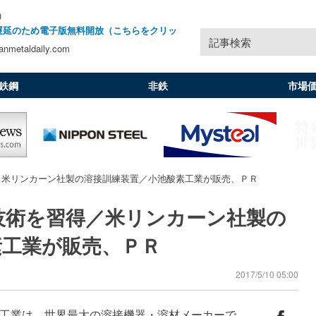
)
遅延のため電子版無料開放（こちらをクリッ
記事検索
nmetaldaily.com
鉄鋼
非鉄
市場
／米リンカーン社製の溶接訓練装置／小池酸素工業が販売、ＰＲ
技術を習得／米リンカーン社製の
素工業が販売、ＰＲ
2017/5/10 05:00
工業は、世界最大の溶接機器・溶材メーカーで