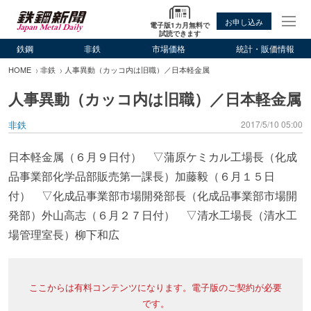
お申し込み
電子版1カ月無料で
試読できます
鉄鋼
非鉄
市場価格
統計・販価情報
HOME
非鉄
人事異動（カッコ内は旧職）／日本軽金属
人事異動（カッコ内は旧職）／日本軽金属
非鉄
2017/5/10 05:00
日本軽金属（６月９日付） ▽蒲原ケミカル工場長（化成
品事業部化学品部販売第一課長）加藤毅（６月１５日
付） ▽化成品事業部市場開発部長（化成品事業部市場開
発部）外山高志（６月２７日付） ▽清水工場長（清水工
場管理室長）柳下和広
ここからは有料コンテンツになります。電子版のご契約が必要
です。