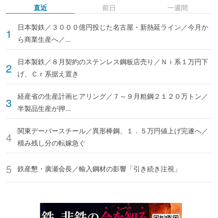
直近
前日
一週間
日本製鉄／３０００億円投じた名古屋・新熱延ライン／今月か
ら商業生産へ／...
日本製鉄／８月契約のステンレス鋼板店売り／Ｎｉ系１万円下
げ、Ｃｒ系据え置き
経産省の生産計画ヒアリング／７～９月粗鋼２１２０万トン／
半製品生産が押...
関東デーバースチール／異形棒鋼、１．５万円値上げ完遂へ／
積み残し分の転嫁急ぐ
鉄産懇・廣瀬会長／輸入鋼材の影響「引き続き注視」