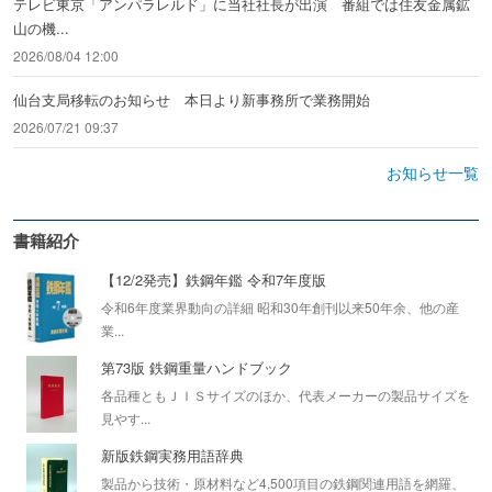
テレビ東京「アンパラレルド」に当社社長が出演 番組では住友金属鉱
山の機...
2026/08/04 12:00
仙台支局移転のお知らせ 本日より新事務所で業務開始
2026/07/21 09:37
お知らせ一覧
書籍紹介
【12/2発売】鉄鋼年鑑 令和7年度版
令和6年度業界動向の詳細 昭和30年創刊以来50年余、他の産
業...
第73版 鉄鋼重量ハンドブック
各品種ともＪＩＳサイズのほか、代表メーカーの製品サイズを
見やす...
新版鉄鋼実務用語辞典
製品から技術・原材料など4,500項目の鉄鋼関連用語を網羅、