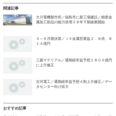
関連記事
大川電機製作所／福島市に新工場建設／精密金
属加工部品の能力倍増２８年下期操業開始
４～６月期決算／ＪＸ金属営業益２．８倍、８
１４億円
三菱マテリアル／通期経常益予想１８００億円
に上方修正
古河電工／通期経常益予想４割上方修正／デー
タセンター向け拡大
おすすめ記事