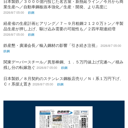
日本製鉄／３０００億円投じた名古屋・新熱延ライン／今月から商
業生産へ／自動車鋼板抜本強化／生産・開発、より高度に
2026/8/7 05:00
鉄鋼
経産省の生産計画ヒアリング／７～９月粗鋼２１２０万トン／半製
品生産が押し上げ、駆け込み需要の可能性も／２四半期連続増
2026/8/7 05:00
鉄鋼
鉄産懇・廣瀬会長／輸入鋼材の影響「引き続き注視」
2026/8/7 05:00
鉄鋼
関東デーバースチール／異形棒鋼、１．５万円値上げ完遂へ／積み
残し分の転嫁急ぐ
2026/8/7 05:00
鉄鋼
日本製鉄／８月契約のステンレス鋼板店売り／Ｎｉ系１万円下げ、
Ｃｒ系据え置き
2026/8/7 05:00
鉄鋼