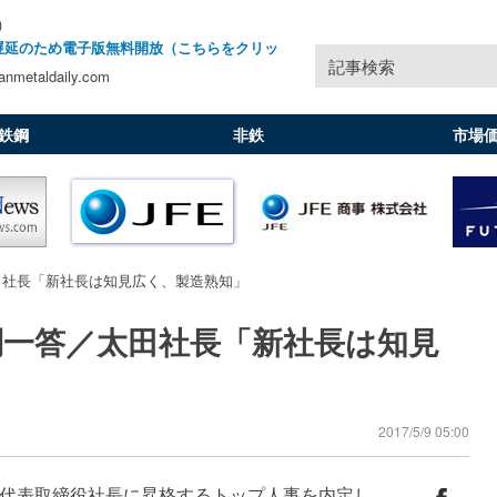
)
遅延のため電子版無料開放（こちらをクリッ
記事検索
nmetaldaily.com
鉄鋼
非鉄
市場
田社長「新社長は知見広く、製造熟知」
問一答／太田社長「新社長は知見
2017/5/9 05:00
代表取締役社長に昇格するトップ人事を内定し