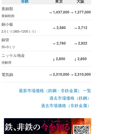
非鉄
東京
大阪
黄銅類
1,437,000
1,377,000
→
→
黄銅削粉
銅小板
2,580
2,712
→
→
2.0ミリ(365×1200ミリ)
銅管
2,760
2,922
→
→
50×5ミリ
ニッケル地金
2,850
2,850
↓
↓
溶解用
電気銅
2,310,000
2,310,000
→
→
最新市場価格（鉄鋼・非鉄金属） 一覧
過去市場価格（鉄鋼）
過去市場価格（非鉄金属）