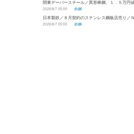
関東デーバースチール／異形棒鋼、１．５万円
2026/8/7 05:00
鉄鋼
日本製鉄／８月契約のステンレス鋼板店売り／
2026/8/7 05:00
鉄鋼