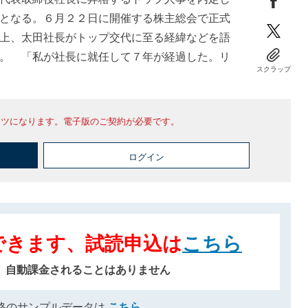
となる。６月２２日に開催する株主総会で正式
上、太田社長がトップ交代に至る経緯などを語
。 「私が社長に就任して７年が経過した。リ
スクラップ
ンツになります。電子版のご契約が必要です。
ログイン
できます、試読申込は
こちら
、自動課金されることはありません
格のサンプルデータは
こちら