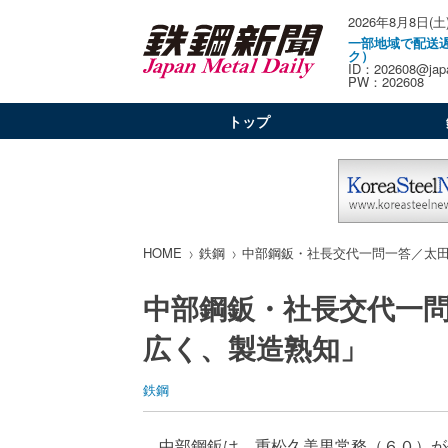
2026年8月8日(土
一部地域で配送
ク）
ID：202608@japa
PW：202608
トップ
HOME
鉄鋼
中部鋼鈑・社長交代一問一答／太
中部鋼鈑・社長交代一
広く、製造熟知」
鉄鋼
中部鋼鈑は、重松久美男常務（６０）が