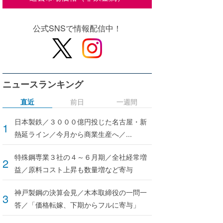
公式SNSで情報配信中！
ニュースランキング
直近
前日
一週間
日本製鉄／３０００億円投じた名古屋・新
熱延ライン／今月から商業生産へ／...
特殊鋼専業３社の４～６月期／全社経常増
益／原料コスト上昇も数量増など寄与
神戸製鋼の決算会見／木本取締役の一問一
答／「価格転嫁、下期からフルに寄与」