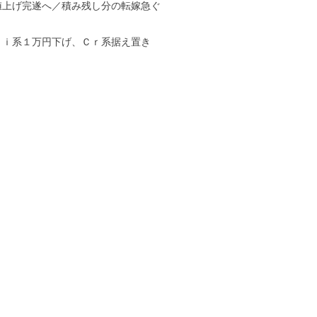
値上げ完遂へ／積み残し分の転嫁急ぐ
Ｎｉ系１万円下げ、Ｃｒ系据え置き