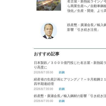
名古屋・新熱延ライン／
ら商業生産へ／自動車鋼
強化／生産・開発、より
鉄産懇・廣瀬会長／輸入
影響「引き続き注視」
おすすめ記事
日本製鉄／３０００億円投じた名古屋・新熱延
り高度に
2026/8/7 05:00
鉄鋼
経産省の生産計画ヒアリング／７～９月粗鋼２
四半期連続増
2026/8/7 05:00
鉄鋼
鉄産懇・廣瀬会長／輸入鋼材の影響「引き続き
2026/8/7 05:00
鉄鋼