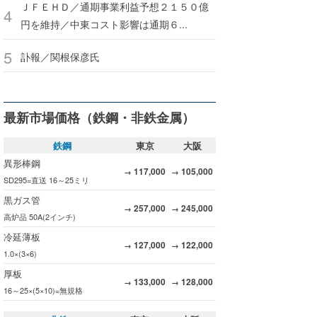
ＪＦＥＨＤ／通期事業利益予想２１５０億
円を維持／中東コスト影響は通期６...
訃報／関根保彦氏
最新市場価格（鉄鋼・非鉄金属）
鉄鋼
東京
大阪
異形棒鋼
117,000
105,000
→
→
SD295=直送 16～25ミリ
黒ガス管
257,000
245,000
→
→
高炉品 50A(2インチ)
冷延薄板
127,000
122,000
→
→
1.0×(3×6)
厚板
133,000
128,000
→
→
16～25×(5×10)=無規格