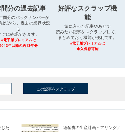
年間分の過去記事
好評なスクラップ機
能
3年間分のバックナンバーが
能だから、過去の業界状況
気に入った記事やあとで
も
読みたい記事をスクラップして、
すぐに確認できます。
まとめておく機能が便利です。
※電子版プレミアムは
※電子版プレミアムは
2013年以降の約13年分
永久保存可能
この記事をスクラップ
投じた
経産省の生産計画ヒアリング／