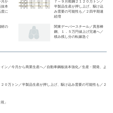
今月か
７～９月粗鋼２１２０万トン／
板抜本
半製品生産が押し上げ、駆け込
高度に
み需要の可能性も／２四半期連
続増
鋼材の
関東デーバースチール／異形棒
鋼、１．５万円値上げ完遂へ／
積み残し分の転嫁急ぐ
ライン／今月から商業生産へ／自動車鋼板抜本強化／生産・開発、よ
１２０万トン／半製品生産が押し上げ、駆け込み需要の可能性も／２
注視」