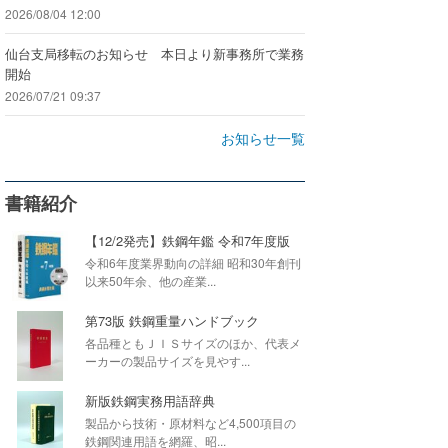
2026/08/04 12:00
仙台支局移転のお知らせ 本日より新事務所で業務
開始
2026/07/21 09:37
お知らせ一覧
書籍紹介
【12/2発売】鉄鋼年鑑 令和7年度版
令和6年度業界動向の詳細 昭和30年創刊
以来50年余、他の産業...
第73版 鉄鋼重量ハンドブック
各品種ともＪＩＳサイズのほか、代表メ
ーカーの製品サイズを見やす...
新版鉄鋼実務用語辞典
製品から技術・原材料など4,500項目の
鉄鋼関連用語を網羅、昭...