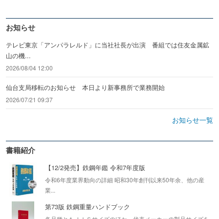
お知らせ
テレビ東京「アンパラレルド」に当社社長が出演 番組では住友金属鉱
山の機...
2026/08/04 12:00
仙台支局移転のお知らせ 本日より新事務所で業務開始
2026/07/21 09:37
お知らせ一覧
書籍紹介
【12/2発売】鉄鋼年鑑 令和7年度版
令和6年度業界動向の詳細 昭和30年創刊以来50年余、他の産
業...
第73版 鉄鋼重量ハンドブック
各品種ともＪＩＳサイズのほか、代表メーカーの製品サイズを