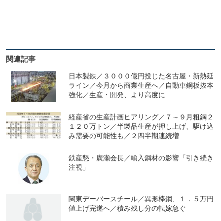
関連記事
日本製鉄／３０００億円投じた名古屋・新熱延
ライン／今月から商業生産へ／自動車鋼板抜本
強化／生産・開発、より高度に
経産省の生産計画ヒアリング／７～９月粗鋼２
１２０万トン／半製品生産が押し上げ、駆け込
み需要の可能性も／２四半期連続増
鉄産懇・廣瀬会長／輸入鋼材の影響「引き続き
注視」
関東デーバースチール／異形棒鋼、１．５万円
値上げ完遂へ／積み残し分の転嫁急ぐ