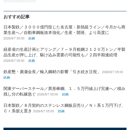
おすすめ記事
日本製鉄／３０００億円投じた名古屋・新熱延ライン／今月から商
業生産へ／自動車鋼板抜本強化／生産・開発、より高度に
2026/8/7 05:00
鉄鋼
経産省の生産計画ヒアリング／７～９月粗鋼２１２０万トン／半製
品生産が押し上げ、駆け込み需要の可能性も／２四半期連続増
2026/8/7 05:00
鉄鋼
鉄産懇・廣瀬会長／輸入鋼材の影響「引き続き注視」
2026/8/7 05:00
鉄鋼
関東デーバースチール／異形棒鋼、１．５万円値上げ完遂へ／積み
残し分の転嫁急ぐ
2026/8/7 05:00
鉄鋼
日本製鉄／８月契約のステンレス鋼板店売り／Ｎｉ系１万円下げ、
Ｃｒ系据え置き
2026/8/7 05:00
鉄鋼