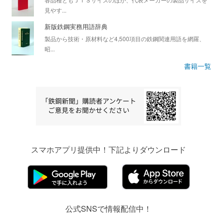
見やす...
新版鉄鋼実務用語辞典
製品から技術・原材料など4,500項目の鉄鋼関連用語を網羅、
昭...
書籍一覧
スマホアプリ提供中！下記よりダウンロード
公式SNSで情報配信中！