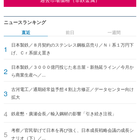
ニュースランキング
直近
前日
一週間
日本製鉄／８月契約のステンレス鋼板店売り／Ｎｉ系１万円下
げ、Ｃｒ系据え置き
日本製鉄／３０００億円投じた名古屋・新熱延ライン／今月か
ら商業生産へ／...
古河電工／通期経常益予想４割上方修正／データセンター向け
拡大
鉄産懇・廣瀬会長／輸入鋼材の影響「引き続き注視」
考察／官民挙げて日本を再び強く、日本成長戦略会議の成長シ
ナリオ（下）／...