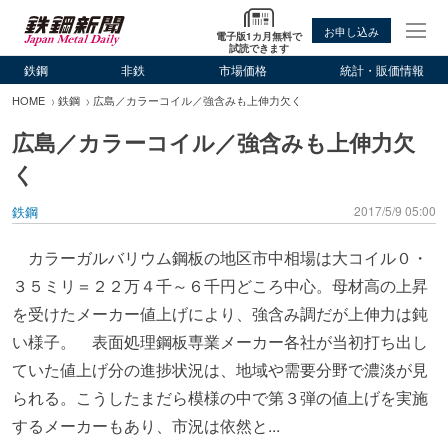
お申し込み
電子版1カ月無料で
試読できます
鉄鋼
非鉄
市場価格
統計・販価情報
HOME
鉄鋼
広島／カラーコイル／強含みも上伸力欠く
広島／カラーコイル／強含みも上伸力欠
く
鉄鋼
2017/5/9 05:00
カラーガルバリウム鋼板の地区市中相場は大コイル０・
３５ミリ＝２２万４千～６千円どころ中心。母材高の上昇
を受けたメーカー値上げにより、強含み調だが上伸力は鈍
い様子。 表面処理鋼板専業メーカー各社が当初打ち出し
ていた値上げ分の進捗状況は、地域や需要分野で濃淡が見
られる。こうしたまだら模様の中で第３弾の値上げを実施
するメーカーもあり、市況は依然と...