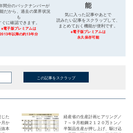
能
3年間分のバックナンバーが
能だから、過去の業界状況
気に入った記事やあとで
も
読みたい記事をスクラップして、
すぐに確認できます。
まとめておく機能が便利です。
※電子版プレミアムは
※電子版プレミアムは
2013年以降の約13年分
永久保存可能
この記事をスクラップ
投じた
経産省の生産計画ヒアリング／
今月か
７～９月粗鋼２１２０万トン／
板抜本
半製品生産が押し上げ、駆け込