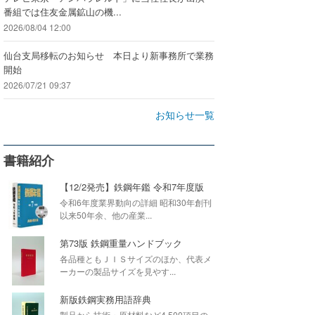
番組では住友金属鉱山の機...
2026/08/04 12:00
仙台支局移転のお知らせ 本日より新事務所で業務
開始
2026/07/21 09:37
お知らせ一覧
書籍紹介
【12/2発売】鉄鋼年鑑 令和7年度版
令和6年度業界動向の詳細 昭和30年創刊
以来50年余、他の産業...
第73版 鉄鋼重量ハンドブック
各品種ともＪＩＳサイズのほか、代表メ
ーカーの製品サイズを見やす...
新版鉄鋼実務用語辞典
製品から技術・原材料など4,500項目の