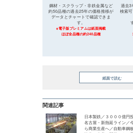
鋼材・スクラップ・非鉄金属など
過去
約50品種の過去25年の価格推移が
検索可
データとチャートで確認できま
す。
※電子版プレミアムは紙面掲載
ほぼ全品種の約240品種
紙面で読む
関連記事
日本製鉄／３０００億円
名古屋・新熱延ライン／
ら商業生産へ／自動車鋼