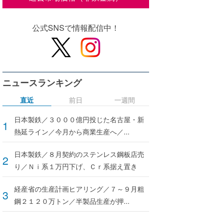
公式SNSで情報配信中！
ニュースランキング
直近
前日
一週間
日本製鉄／３０００億円投じた名古屋・新
熱延ライン／今月から商業生産へ／...
日本製鉄／８月契約のステンレス鋼板店売
り／Ｎｉ系１万円下げ、Ｃｒ系据え置き
経産省の生産計画ヒアリング／７～９月粗
鋼２１２０万トン／半製品生産が押...