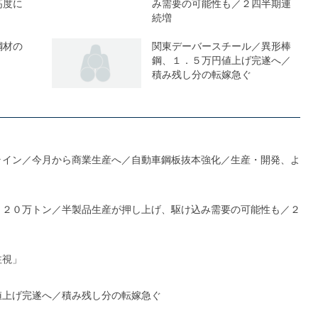
高度に
み需要の可能性も／２四半期連
続増
鋼材の
関東デーバースチール／異形棒
鋼、１．５万円値上げ完遂へ／
積み残し分の転嫁急ぐ
ライン／今月から商業生産へ／自動車鋼板抜本強化／生産・開発、よ
１２０万トン／半製品生産が押し上げ、駆け込み需要の可能性も／２
注視」
値上げ完遂へ／積み残し分の転嫁急ぐ