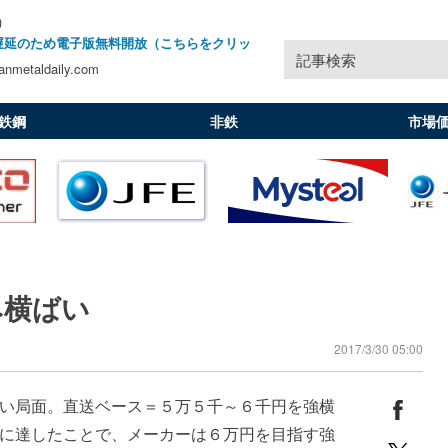
)
遅延のため電子版無料開放（こちらをクリッ
記事検索
nmetaldaily.com
鉄鋼
非鉄
市場
み横ばい
2017/3/30 05:00
い局面。直送ベース＝５万５千～６千円を強横
に達したことで、メーカーは６万円を目指す強