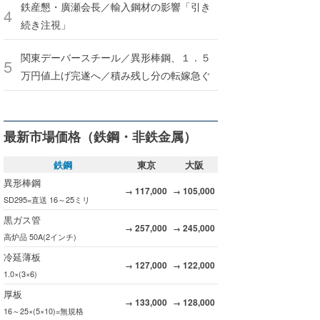
鉄産懇・廣瀬会長／輸入鋼材の影響「引き
続き注視」
関東デーバースチール／異形棒鋼、１．５
万円値上げ完遂へ／積み残し分の転嫁急ぐ
最新市場価格（鉄鋼・非鉄金属）
鉄鋼
東京
大阪
異形棒鋼
117,000
105,000
→
→
SD295=直送 16～25ミリ
黒ガス管
257,000
245,000
→
→
高炉品 50A(2インチ)
冷延薄板
127,000
122,000
→
→
1.0×(3×6)
厚板
133,000
128,000
→
→
16～25×(5×10)=無規格