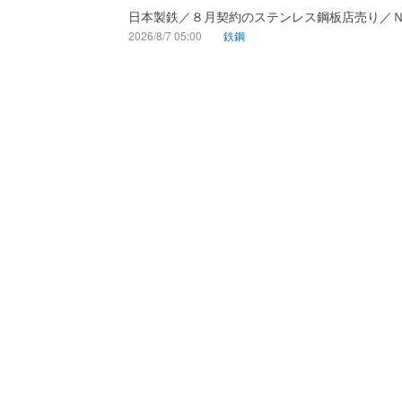
日本製鉄／８月契約のステンレス鋼板店売り／
2026/8/7 05:00
鉄鋼