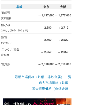
非鉄
東京
大阪
黄銅類
1,437,000
1,377,000
→
→
黄銅削粉
銅小板
2,580
2,712
→
→
2.0ミリ(365×1200ミリ)
銅管
2,760
2,922
→
→
50×5ミリ
ニッケル地金
2,950
2,950
→
→
溶解用
電気銅
2,310,000
2,310,000
→
→
最新市場価格（鉄鋼・非鉄金属） 一覧
過去市場価格（鉄鋼）
過去市場価格（非鉄金属）