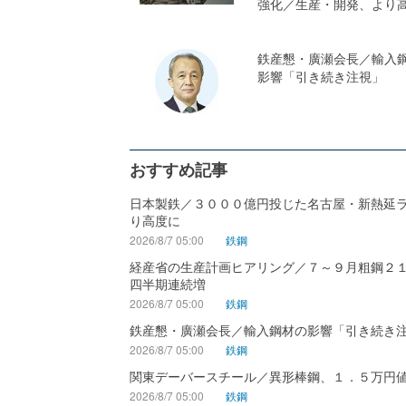
強化／生産・開発、より
鉄産懇・廣瀬会長／輸入
影響「引き続き注視」
おすすめ記事
日本製鉄／３０００億円投じた名古屋・新熱延
り高度に
2026/8/7 05:00
鉄鋼
経産省の生産計画ヒアリング／７～９月粗鋼２
四半期連続増
2026/8/7 05:00
鉄鋼
鉄産懇・廣瀬会長／輸入鋼材の影響「引き続き
2026/8/7 05:00
鉄鋼
関東デーバースチール／異形棒鋼、１．５万円
2026/8/7 05:00
鉄鋼