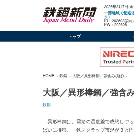
2026年8月7日(金
一部地域で配送
ク）
ID：202608@japa
PW：202608
トップ
HOME
鉄鋼
大阪／異形棒鋼／強含み横ばい
大阪／異形棒鋼／強含
鉄鋼
異形棒鋼は、需給の温度差で成約しづら
ばいに推移。 鉄スクラップ市況が３万円