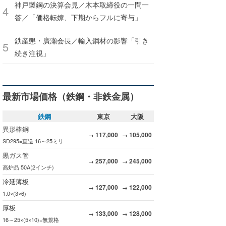
神戸製鋼の決算会見／木本取締役の一問一
答／「価格転嫁、下期からフルに寄与」
鉄産懇・廣瀬会長／輸入鋼材の影響「引き
続き注視」
最新市場価格（鉄鋼・非鉄金属）
鉄鋼
東京
大阪
異形棒鋼
117,000
105,000
→
→
SD295=直送 16～25ミリ
黒ガス管
257,000
245,000
→
→
高炉品 50A(2インチ)
冷延薄板
127,000
122,000
→
→
1.0×(3×6)
厚板
133,000
128,000
→
→
16～25×(5×10)=無規格