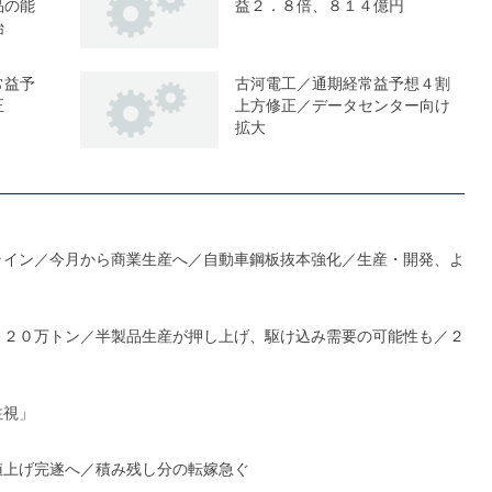
品の能
益２．８倍、８１４億円
始
常益予
古河電工／通期経常益予想４割
正
上方修正／データセンター向け
拡大
ライン／今月から商業生産へ／自動車鋼板抜本強化／生産・開発、よ
１２０万トン／半製品生産が押し上げ、駆け込み需要の可能性も／２
注視」
値上げ完遂へ／積み残し分の転嫁急ぐ