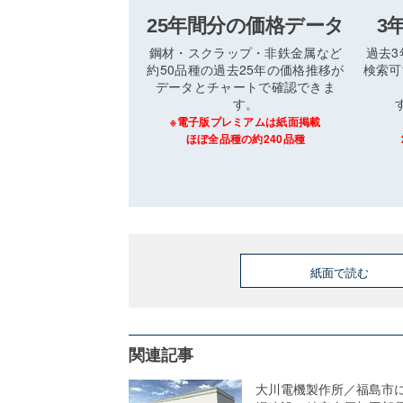
25年間分の価格データ
3
鋼材・スクラップ・非鉄金属など
過去
約50品種の過去25年の価格推移が
検索可
データとチャートで確認できま
す。
※電子版プレミアムは紙面掲載
ほぼ全品種の約240品種
紙面で読む
関連記事
大川電機製作所／福島市