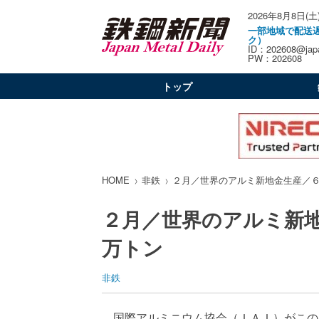
2026年8月8日(土
一部地域で配送
ク）
ID：202608@japa
PW：202608
トップ
HOME
非鉄
２月／世界のアルミ新地金生産／
２月／世界のアルミ新
万トン
非鉄
国際アルミニウム協会（ＩＡＩ）がこの