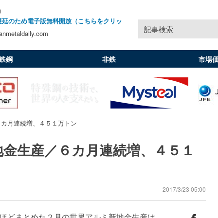
)
遅延のため電子版無料開放（こちらをクリッ
記事検索
nmetaldaily.com
鉄鋼
非鉄
市場
６カ月連続増、４５１万トン
地金生産／６カ月連続増、４５１
2017/3/23 05:00
ほどまとめた２月の世界アルミ新地金生産は、