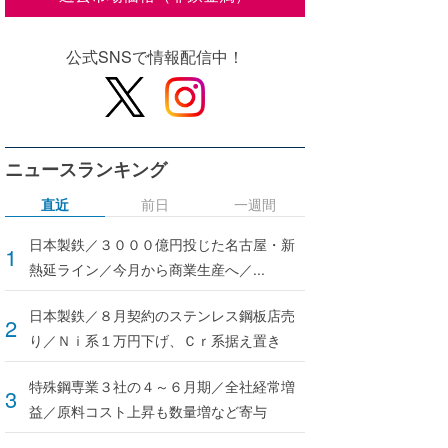
公式SNSで情報配信中！
ニュースランキング
直近
前日
一週間
日本製鉄／３０００億円投じた名古屋・新
熱延ライン／今月から商業生産へ／...
日本製鉄／８月契約のステンレス鋼板店売
り／Ｎｉ系１万円下げ、Ｃｒ系据え置き
特殊鋼専業３社の４～６月期／全社経常増
益／原料コスト上昇も数量増など寄与