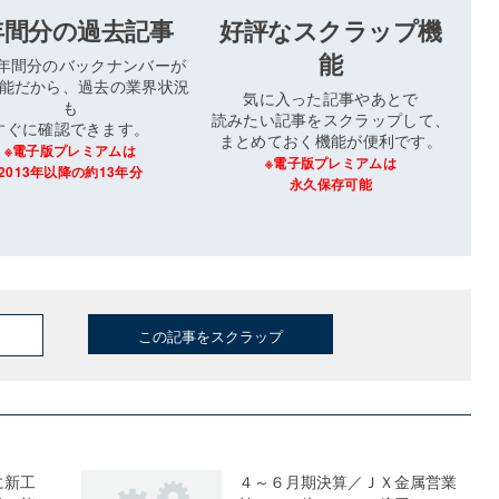
年間分の過去記事
好評なスクラップ機
能
3年間分のバックナンバーが
能だから、過去の業界状況
気に入った記事やあとで
も
読みたい記事をスクラップして、
すぐに確認できます。
まとめておく機能が便利です。
※電子版プレミアムは
※電子版プレミアムは
2013年以降の約13年分
永久保存可能
この記事をスクラップ
に新工
４～６月期決算／ＪＸ金属営業