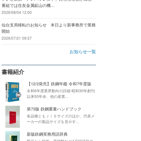
番組では住友金属鉱山の機...
2026/08/04 12:00
仙台支局移転のお知らせ 本日より新事務所で業務
開始
2026/07/21 09:37
お知らせ一覧
書籍紹介
【12/2発売】鉄鋼年鑑 令和7年度版
令和6年度業界動向の詳細 昭和30年創刊
以来50年余、他の産業...
第73版 鉄鋼重量ハンドブック
各品種ともＪＩＳサイズのほか、代表メ
ーカーの製品サイズを見やす...
新版鉄鋼実務用語辞典
製品から技術・原材料など4,500項目の