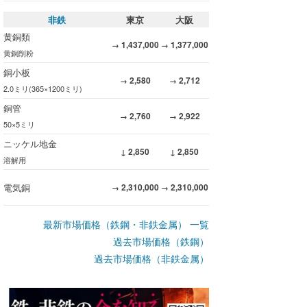
非鉄
東京
大阪
黄銅類
1,437,000
1,377,000
→
→
黄銅削粉
銅小板
2,580
2,712
→
→
2.0ミリ(365×1200ミリ)
銅管
2,760
2,922
→
→
50×5ミリ
ニッケル地金
2,850
2,850
↓
↓
溶解用
電気銅
2,310,000
2,310,000
→
→
最新市場価格（鉄鋼・非鉄金属） 一覧
過去市場価格（鉄鋼）
過去市場価格（非鉄金属）