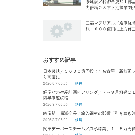
場建設／精密金属加工部
力倍増２８年下期操業開
三菱マテリアル／通期経
想１８００億円に上方修
おすすめ記事
日本製鉄／３０００億円投じた名古屋・新熱延
り高度に
2026/8/7 05:00
鉄鋼
経産省の生産計画ヒアリング／７～９月粗鋼２
四半期連続増
2026/8/7 05:00
鉄鋼
鉄産懇・廣瀬会長／輸入鋼材の影響「引き続き
2026/8/7 05:00
鉄鋼
関東デーバースチール／異形棒鋼、１．５万円
2026/8/7 05:00
鉄鋼