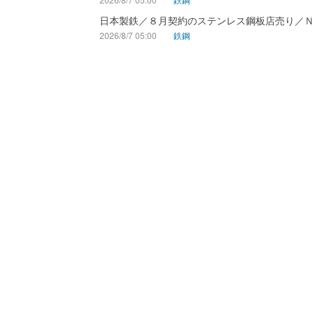
日本製鉄／８月契約のステンレス鋼板店売り／
2026/8/7 05:00
鉄鋼