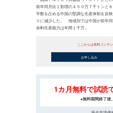
前年同月比１割増の４５０万７千トンと６
半数を占める中国の堅調な生産体制を反映
りに減少した。 地域別では中国が前年同
余剰生産能力は年間１千万...
ここからは有料コンテ
お申し込み
1カ月無料で試読
※無料期間終了後
過去市場価