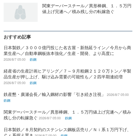
関東デーバースチール／異形棒鋼、１．５万円
値上げ完遂へ／積み残し分の転嫁急ぐ
おすすめ記事
日本製鉄／３０００億円投じた名古屋・新熱延ライン／今月から商
業生産へ／自動車鋼板抜本強化／生産・開発、より高度に
2026/8/7 05:00
鉄鋼
経産省の生産計画ヒアリング／７～９月粗鋼２１２０万トン／半製
品生産が押し上げ、駆け込み需要の可能性も／２四半期連続増
2026/8/7 05:00
鉄鋼
鉄産懇・廣瀬会長／輸入鋼材の影響「引き続き注視」
2026/8/7 05:00
鉄鋼
関東デーバースチール／異形棒鋼、１．５万円値上げ完遂へ／積み
残し分の転嫁急ぐ
2026/8/7 05:00
鉄鋼
日本製鉄／８月契約のステンレス鋼板店売り／Ｎｉ系１万円下げ、
Ｃｒ系据え置き
2026/8/7 05:00
鉄鋼