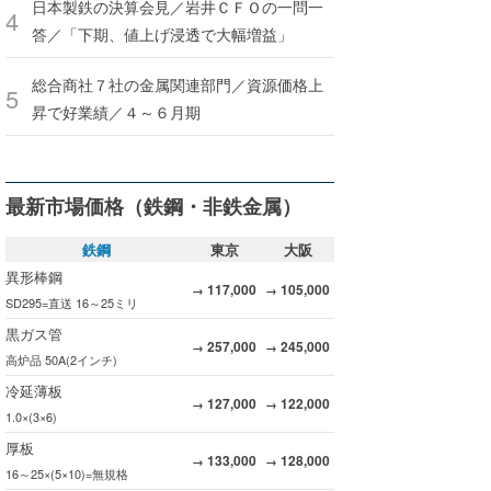
日本製鉄の決算会見／岩井ＣＦＯの一問一
答／「下期、値上げ浸透で大幅増益」
総合商社７社の金属関連部門／資源価格上
昇で好業績／４～６月期
最新市場価格（鉄鋼・非鉄金属）
鉄鋼
東京
大阪
異形棒鋼
117,000
105,000
→
→
SD295=直送 16～25ミリ
黒ガス管
257,000
245,000
→
→
高炉品 50A(2インチ)
冷延薄板
127,000
122,000
→
→
1.0×(3×6)
厚板
133,000
128,000
→
→
16～25×(5×10)=無規格