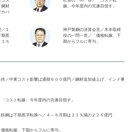
／鋼材
嫁、今年度内の完遂目指す」
でカバ
想／１
神戸製鋼の決算会見／木本取締
下期黒
役の一問一答／「価格転嫁、下
２１％
期からフルに寄与」
維持／中東コスト影響は通期６００億円／鋼材追加値上げ、インド事
／「コスト転嫁、今年度内の完遂目指す」
、鉄鋼は下期黒字転換へ／４～６月期は２１％減の２２６億円
「価格転嫁、下期からフルに寄与」