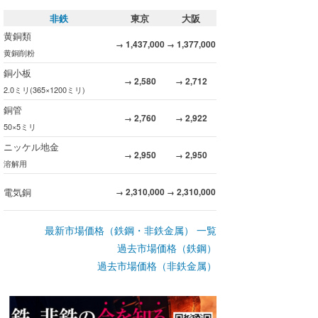
非鉄
東京
大阪
黄銅類
1,437,000
1,377,000
→
→
黄銅削粉
銅小板
2,580
2,712
→
→
2.0ミリ(365×1200ミリ)
銅管
2,760
2,922
→
→
50×5ミリ
ニッケル地金
2,950
2,950
→
→
溶解用
電気銅
2,310,000
2,310,000
→
→
最新市場価格（鉄鋼・非鉄金属） 一覧
過去市場価格（鉄鋼）
過去市場価格（非鉄金属）