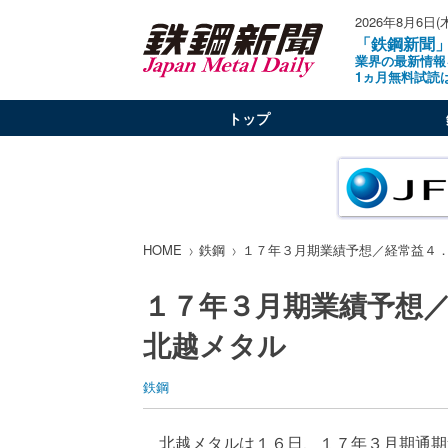
2026年8月6日(
「鉄鋼新聞
業界の最新情報
1ヵ月無料試読
トップ
HOME
鉄鋼
１７年３月期業績予想／経常益４
１７年３月期業績予想
北越メタル
鉄鋼
北越メタルは１６日、１７年３月期通期