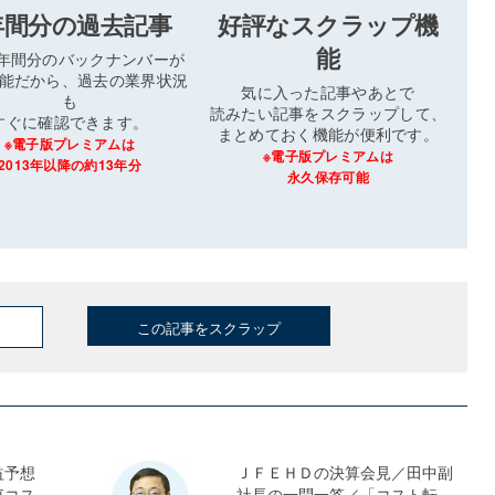
年間分の過去記事
好評なスクラップ機
能
3年間分のバックナンバーが
能だから、過去の業界状況
気に入った記事やあとで
も
読みたい記事をスクラップして、
すぐに確認できます。
まとめておく機能が便利です。
※電子版プレミアムは
※電子版プレミアムは
2013年以降の約13年分
永久保存可能
この記事をスクラップ
益予想
ＪＦＥＨＤの決算会見／田中副
東コス
社長の一問一答／「コスト転