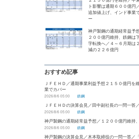
ト影響は通期６００億円
追加値上げ、インド事業
ー
神戸製鋼の通期経常益予
２００億円維持、鉄鋼は
字転換へ／４～６月期は
減の２２６億円
おすすめ記事
ＪＦＥＨＤ／通期事業利益予想２１５０億円を
業でカバー
2026/8/6 05:00
鉄鋼
ＪＦＥＨＤの決算会見／田中副社長の一問一答
2026/8/6 05:00
鉄鋼
神戸製鋼の通期経常益予想／１２００億円維持
2026/8/6 05:00
鉄鋼
神戸製鋼の決算会見／木本取締役の一問一答／