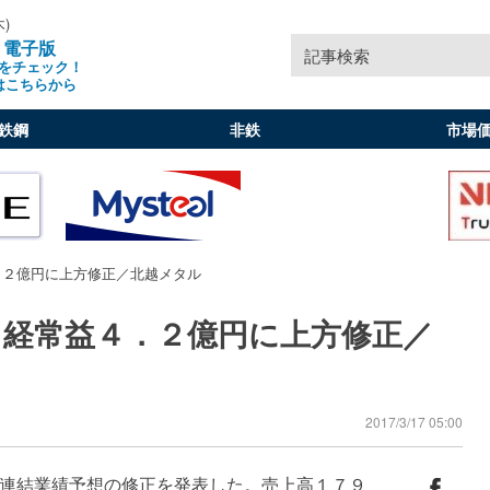
木)
」電子版
記事検索
をチェック！
はこちらから
鉄鋼
非鉄
市場
．２億円に上方修正／北越メタル
／経常益４．２億円に上方修正／
2017/3/17 05:00
連結業績予想の修正を発表した。売上高１７９