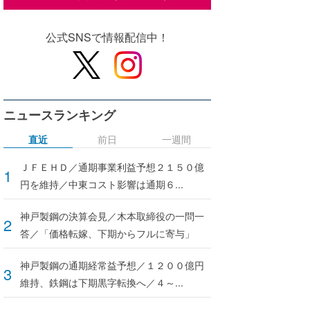
公式SNSで情報配信中！
ニュースランキング
直近
前日
一週間
ＪＦＥＨＤ／通期事業利益予想２１５０億
円を維持／中東コスト影響は通期６...
神戸製鋼の決算会見／木本取締役の一問一
答／「価格転嫁、下期からフルに寄与」
神戸製鋼の通期経常益予想／１２００億円
維持、鉄鋼は下期黒字転換へ／４～...