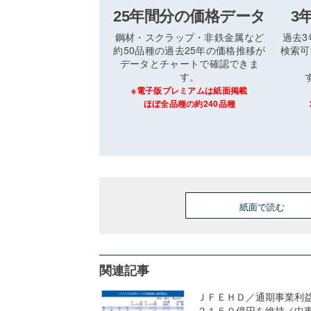
25年間分の価格データ
3
鋼材・スクラップ・非鉄金属など
過去
約50品種の過去25年の価格推移が
検索可
データとチャートで確認できま
す。
※電子版プレミアムは紙面掲載
ほぼ全品種の約240品種
紙面で読む
関連記事
ＪＦＥＨＤ／通期事業利
２１５０億円を維持／中