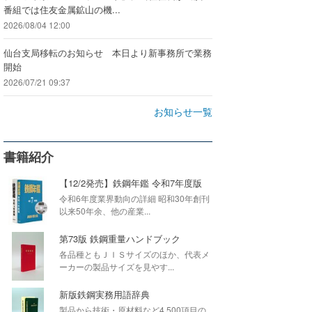
番組では住友金属鉱山の機...
2026/08/04 12:00
仙台支局移転のお知らせ 本日より新事務所で業務
開始
2026/07/21 09:37
お知らせ一覧
書籍紹介
【12/2発売】鉄鋼年鑑 令和7年度版
令和6年度業界動向の詳細 昭和30年創刊
以来50年余、他の産業...
第73版 鉄鋼重量ハンドブック
各品種ともＪＩＳサイズのほか、代表メ
ーカーの製品サイズを見やす...
新版鉄鋼実務用語辞典
製品から技術・原材料など4,500項目の