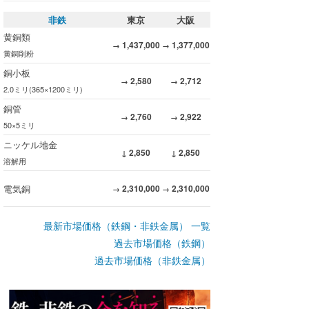
非鉄
東京
大阪
黄銅類
1,437,000
1,377,000
→
→
黄銅削粉
銅小板
2,580
2,712
→
→
2.0ミリ(365×1200ミリ)
銅管
2,760
2,922
→
→
50×5ミリ
ニッケル地金
2,850
2,850
↓
↓
溶解用
電気銅
2,310,000
2,310,000
→
→
最新市場価格（鉄鋼・非鉄金属） 一覧
過去市場価格（鉄鋼）
過去市場価格（非鉄金属）