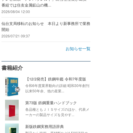
番組では住友金属鉱山の機...
2026/08/04 12:00
仙台支局移転のお知らせ 本日より新事務所で業務
開始
2026/07/21 09:37
お知らせ一覧
書籍紹介
【12/2発売】鉄鋼年鑑 令和7年度版
令和6年度業界動向の詳細 昭和30年創刊
以来50年余、他の産業...
第73版 鉄鋼重量ハンドブック
各品種ともＪＩＳサイズのほか、代表メ
ーカーの製品サイズを見やす...
新版鉄鋼実務用語辞典
製品から技術・原材料など4,500項目の