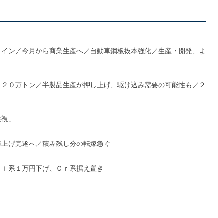
ライン／今月から商業生産へ／自動車鋼板抜本強化／生産・開発、よ
１２０万トン／半製品生産が押し上げ、駆け込み需要の可能性も／２
注視」
値上げ完遂へ／積み残し分の転嫁急ぐ
Ｎｉ系１万円下げ、Ｃｒ系据え置き