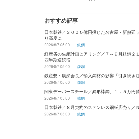
おすすめ記事
日本製鉄／３０００億円投じた名古屋・新熱延
り高度に
2026/8/7 05:00
鉄鋼
経産省の生産計画ヒアリング／７～９月粗鋼２
四半期連続増
2026/8/7 05:00
鉄鋼
鉄産懇・廣瀬会長／輸入鋼材の影響「引き続き
2026/8/7 05:00
鉄鋼
関東デーバースチール／異形棒鋼、１．５万円
2026/8/7 05:00
鉄鋼
日本製鉄／８月契約のステンレス鋼板店売り／
2026/8/7 05:00
鉄鋼