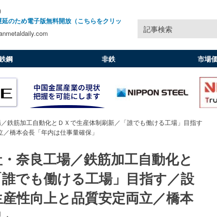
)
遅延のため電子版無料開放（こちらをクリッ
記事検索
nmetaldaily.com
鉄鋼
非鉄
市場
場／鉄筋加工自動化とＤＸで生産体制刷新／「誰でも働ける工場」目指す
立／橋本会長「年内は仕事量確保」
社・奈良工場／鉄筋加工自動化と
「誰でも働ける工場」目指す／設
生産性向上と品質安定両立／橋本
保」