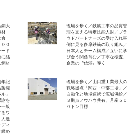
条鋼大
現場を歩く／鉄筋工事の品質管
鋼材
理を支える特定技能人財／プラ
に倉
ウドパートナーズの受け入れ事
０００
例に見る多摩鉄筋の取り組み／
レード
日本人とチーム構成／互いに学
所に結
び合う関係育む／丁寧な検査、
ス鋼材
企業の〝信頼〟導く
周年記
現場を歩く／山口重工業最大の
島製罐
戦略拠点「関西・中部工場」／
バル」
自動化と地場連携で広域供給／
感謝を
３拠点ノウハウ共有、月産５０
を一般
０トン目標
するワ
０人達
ンディ
分締め