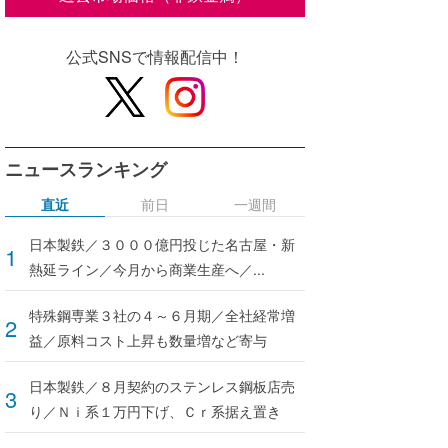
公式SNSで情報配信中！
ニュースランキング
直近
前日
一週間
日本製鉄／３０００億円投じた名古屋・新
熱延ライン／今月から商業生産へ／...
特殊鋼専業３社の４～６月期／全社経常増
益／原料コスト上昇も数量増など寄与
日本製鉄／８月契約のステンレス鋼板店売
り／Ｎｉ系１万円下げ、Ｃｒ系据え置き