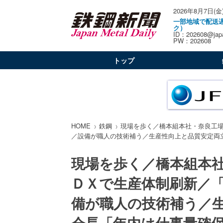
2026年8月7日(金
一部地域で配送
ク）
ID：202608@japa
PW：202608
トップ
HOME
鉄鋼
現場を歩く／橋本組本社・奈良工
／設備が職人の技術補う／生産性向上と品質安定両
現場を歩く／橋本組本
ＤＸで生産体制刷新／
備が職人の技術補う／
会長「年内は仕事量確