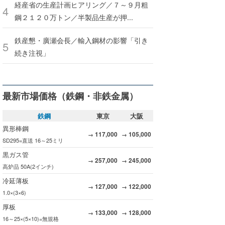
経産省の生産計画ヒアリング／７～９月粗
鋼２１２０万トン／半製品生産が押...
鉄産懇・廣瀬会長／輸入鋼材の影響「引き
続き注視」
最新市場価格（鉄鋼・非鉄金属）
鉄鋼
東京
大阪
異形棒鋼
117,000
105,000
→
→
SD295=直送 16～25ミリ
黒ガス管
257,000
245,000
→
→
高炉品 50A(2インチ)
冷延薄板
127,000
122,000
→
→
1.0×(3×6)
厚板
133,000
128,000
→
→
16～25×(5×10)=無規格