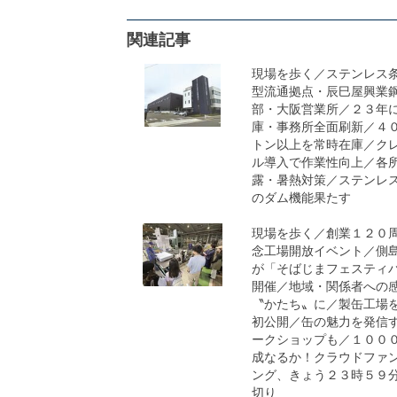
関連記事
現場を歩く／ステンレス
型流通拠点・辰巳屋興業
部・大阪営業所／２３年
庫・事務所全面刷新／４
トン以上を常時在庫／ク
ル導入で作業性向上／各
露・暑熱対策／ステンレ
のダム機能果たす
現場を歩く／創業１２０
念工場開放イベント／側
が「そばじまフェスティ
開催／地域・関係者への
〝かたち〟に／製缶工場
初公開／缶の魅力を発信
ークショップも／１００
成なるか！クラウドファ
ング、きょう２３時５９
切り