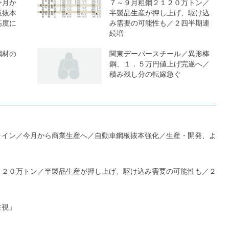
今月か
７～９月粗鋼２１２０万トン／
板抜本
半製品生産が押し上げ、駆け込
高度に
み需要の可能性も／２四半期連
続増
鋼材の
関東デーバースチール／異形棒
鋼、１．５万円値上げ完遂へ／
積み残し分の転嫁急ぐ
ライン／今月から商業生産へ／自動車鋼板抜本強化／生産・開発、よ
１２０万トン／半製品生産が押し上げ、駆け込み需要の可能性も／２
注視」