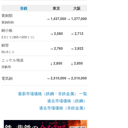
非鉄
東京
大阪
黄銅類
1,437,000
1,377,000
→
→
黄銅削粉
銅小板
2,580
2,712
→
→
2.0ミリ(365×1200ミリ)
銅管
2,760
2,922
→
→
50×5ミリ
ニッケル地金
2,850
2,850
↓
↓
溶解用
電気銅
2,310,000
2,310,000
→
→
最新市場価格（鉄鋼・非鉄金属） 一覧
過去市場価格（鉄鋼）
過去市場価格（非鉄金属）