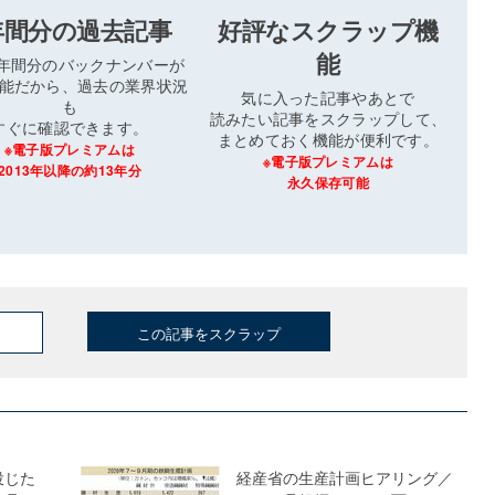
年間分の過去記事
好評なスクラップ機
能
3年間分のバックナンバーが
能だから、過去の業界状況
気に入った記事やあとで
も
読みたい記事をスクラップして、
すぐに確認できます。
まとめておく機能が便利です。
※電子版プレミアムは
※電子版プレミアムは
2013年以降の約13年分
永久保存可能
この記事をスクラップ
投じた
経産省の生産計画ヒアリング／