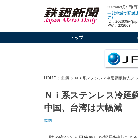
2026年8月9日(日
一部地域で配送
ク）
ID：202608@japa
PW：202608
トップ
HOME
鉄鋼
Ｎｉ系ステンレス冷延鋼板輸入／
Ｎｉ系ステンレス冷延
中国、台湾は大幅減
鉄鋼
財務省が２６日発表した貿易統計による