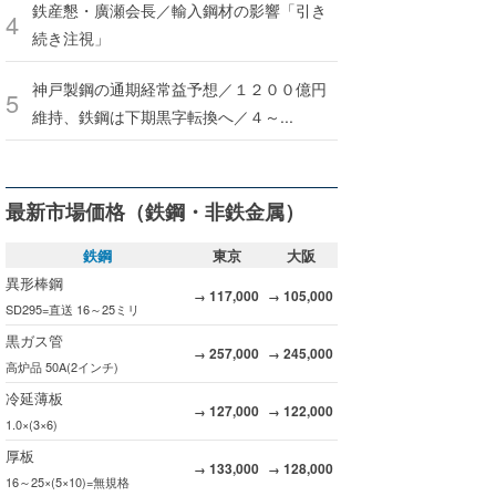
鉄産懇・廣瀬会長／輸入鋼材の影響「引き
続き注視」
神戸製鋼の通期経常益予想／１２００億円
維持、鉄鋼は下期黒字転換へ／４～...
最新市場価格（鉄鋼・非鉄金属）
鉄鋼
東京
大阪
異形棒鋼
117,000
105,000
→
→
SD295=直送 16～25ミリ
黒ガス管
257,000
245,000
→
→
高炉品 50A(2インチ)
冷延薄板
127,000
122,000
→
→
1.0×(3×6)
厚板
133,000
128,000
→
→
16～25×(5×10)=無規格