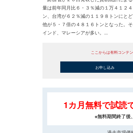
量は前年同月比６・３％減の１万４１２４
ン、台湾が６２％減の１１９８トンにとど
他が５・７倍の４８１６トンとなった。そ
インド、マレーシアが多い。...
ここからは有料コンテ
お申し込み
1カ月無料で試読
※無料期間終了後
過去市場価