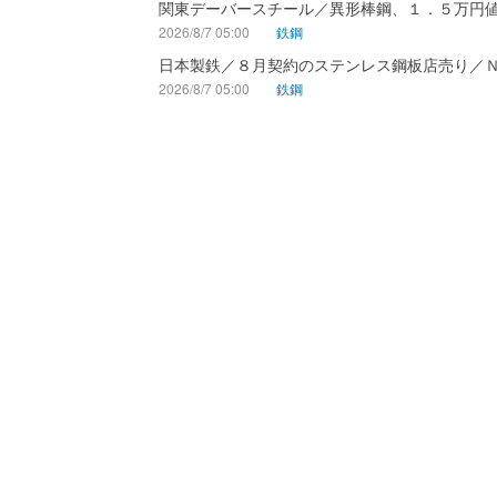
関東デーバースチール／異形棒鋼、１．５万円
2026/8/7 05:00
鉄鋼
日本製鉄／８月契約のステンレス鋼板店売り／
2026/8/7 05:00
鉄鋼