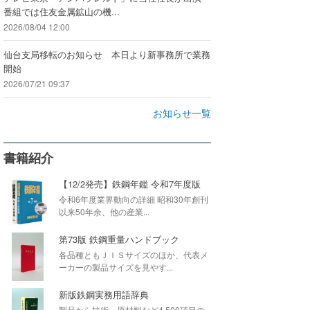
番組では住友金属鉱山の機...
2026/08/04 12:00
仙台支局移転のお知らせ 本日より新事務所で業務
開始
2026/07/21 09:37
お知らせ一覧
書籍紹介
【12/2発売】鉄鋼年鑑 令和7年度版
令和6年度業界動向の詳細 昭和30年創刊
以来50年余、他の産業...
第73版 鉄鋼重量ハンドブック
各品種ともＪＩＳサイズのほか、代表メ
ーカーの製品サイズを見やす...
新版鉄鋼実務用語辞典
製品から技術・原材料など4,500項目の