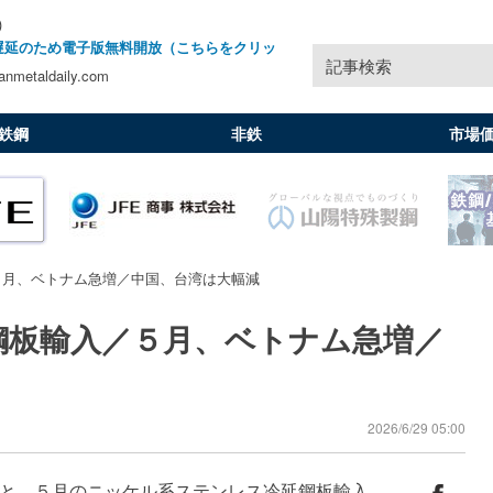
)
遅延のため電子版無料開放（こちらをクリッ
記事検索
nmetaldaily.com
鉄鋼
非鉄
市場
５月、ベトナム急増／中国、台湾は大幅減
鋼板輸入／５月、ベトナム急増／
2026/6/29 05:00
と、５月のニッケル系ステンレス冷延鋼板輸入