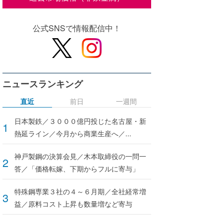
公式SNSで情報配信中！
ニュースランキング
直近
前日
一週間
日本製鉄／３０００億円投じた名古屋・新
熱延ライン／今月から商業生産へ／...
神戸製鋼の決算会見／木本取締役の一問一
答／「価格転嫁、下期からフルに寄与」
特殊鋼専業３社の４～６月期／全社経常増
益／原料コスト上昇も数量増など寄与