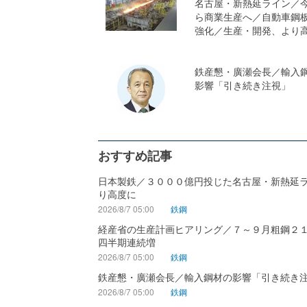
名古屋・新熱延ライン／
ら商業生産へ／自動車鋼
強化／生産・開発、より
鉄産懇・廣瀬会長／輸入
影響「引き続き注視」
おすすめ記事
日本製鉄／３０００億円投じた名古屋・新熱延
り高度に
2026/8/7 05:00
鉄鋼
経産省の生産計画ヒアリング／７～９月粗鋼２
四半期連続増
2026/8/7 05:00
鉄鋼
鉄産懇・廣瀬会長／輸入鋼材の影響「引き続き
2026/8/7 05:00
鉄鋼