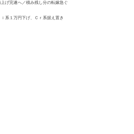
値上げ完遂へ／積み残し分の転嫁急ぐ
Ｎｉ系１万円下げ、Ｃｒ系据え置き