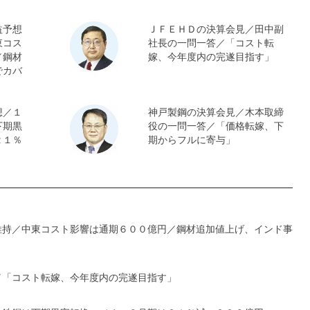
益予想
ＪＦＥＨＤの決算会見／田中副
東コス
社長の一問一答／「コスト転
／鋼材
嫁、今年度内の完遂目指す」
でカバ
想／１
神戸製鋼の決算会見／木本取締
下期黒
役の一問一答／「価格転嫁、下
２１％
期からフルに寄与」
維持／中東コスト影響は通期６００億円／鋼材追加値上げ、インド事
／「コスト転嫁、今年度内の完遂目指す」