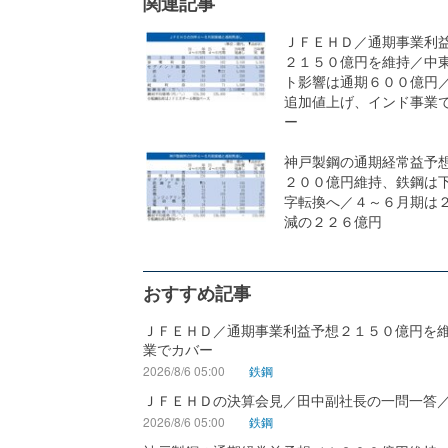
関連記事
ＪＦＥＨＤ／通期事業利
２１５０億円を維持／中
ト影響は通期６００億円
追加値上げ、インド事業
ー
神戸製鋼の通期経常益予
２００億円維持、鉄鋼は
字転換へ／４～６月期は
減の２２６億円
おすすめ記事
ＪＦＥＨＤ／通期事業利益予想２１５０億円を
業でカバー
2026/8/6 05:00
鉄鋼
ＪＦＥＨＤの決算会見／田中副社長の一問一答
2026/8/6 05:00
鉄鋼