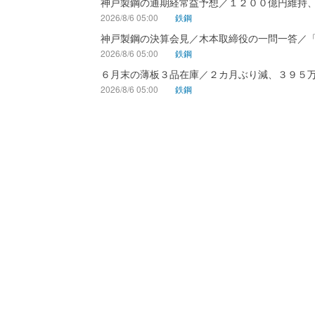
神戸製鋼の通期経常益予想／１２００億円維持
2026/8/6 05:00
鉄鋼
神戸製鋼の決算会見／木本取締役の一問一答／
2026/8/6 05:00
鉄鋼
６月末の薄板３品在庫／２カ月ぶり減、３９５
2026/8/6 05:00
鉄鋼