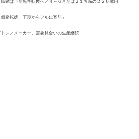
、鉄鋼は下期黒字転換へ／４～６月期は２１％減の２２６億円
「価格転嫁、下期からフルに寄与」
万トン／メーカー、需要見合いの生産継続