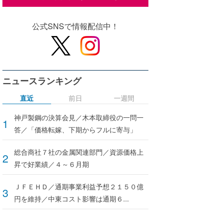
公式SNSで情報配信中！
ニュースランキング
直近
前日
一週間
神戸製鋼の決算会見／木本取締役の一問一
答／「価格転嫁、下期からフルに寄与」
総合商社７社の金属関連部門／資源価格上
昇で好業績／４～６月期
ＪＦＥＨＤ／通期事業利益予想２１５０億
円を維持／中東コスト影響は通期６...