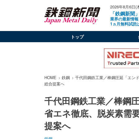
2026年8月6日(
「鉄鋼新聞
業界の最新情報
1ヵ月無料試読
トップ
HOME
鉄鋼
千代田鋼鉄工業／棒鋼圧延「エン
総合提案へ
千代田鋼鉄工業／棒鋼
省エネ徹底、脱炭素需
提案へ
鉄鋼