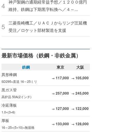
神戸製鋼の通期経常益予想／１２００億円
維持、鉄鋼は下期黒字転換へ／４～...
三菱長崎機工／ＵＡＣＪからリング圧延機
受注／ロケット部材製造を支援
最新市場価格（鉄鋼・非鉄金属）
鉄鋼
東京
大阪
異形棒鋼
117,000
105,000
→
→
SD295=直送 16～25ミリ
黒ガス管
257,000
245,000
→
→
高炉品 50A(2インチ)
冷延薄板
127,000
122,000
→
→
1.0×(3×6)
厚板
133,000
128,000
→
→
16～25×(5×10)=無規格