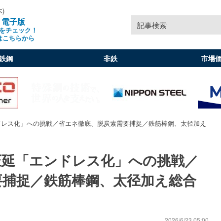
木)
」電子版
記事検索
をチェック！
はこちらから
鉄鋼
非鉄
市場
ドレス化」への挑戦／省エネ徹底、脱炭素需要捕捉／鉄筋棒鋼、太径加え
圧延「エンドレス化」への挑戦／
要捕捉／鉄筋棒鋼、太径加え総合
2026/6/23 05:00