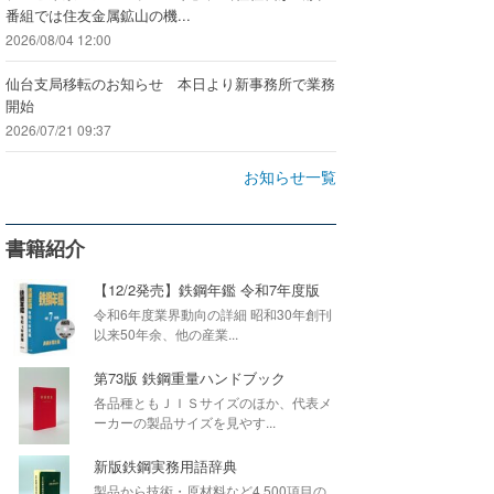
番組では住友金属鉱山の機...
2026/08/04 12:00
仙台支局移転のお知らせ 本日より新事務所で業務
開始
2026/07/21 09:37
お知らせ一覧
書籍紹介
【12/2発売】鉄鋼年鑑 令和7年度版
令和6年度業界動向の詳細 昭和30年創刊
以来50年余、他の産業...
第73版 鉄鋼重量ハンドブック
各品種ともＪＩＳサイズのほか、代表メ
ーカーの製品サイズを見やす...
新版鉄鋼実務用語辞典
製品から技術・原材料など4,500項目の