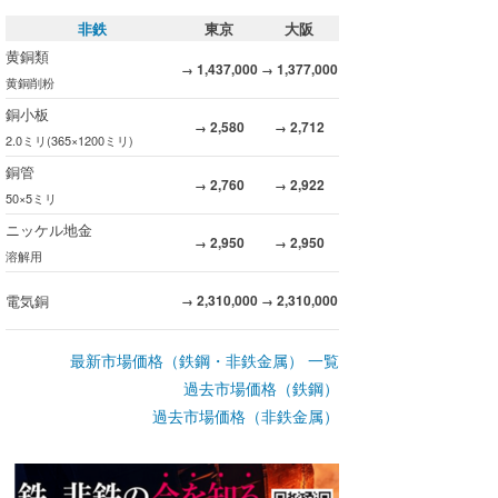
非鉄
東京
大阪
黄銅類
1,437,000
1,377,000
→
→
黄銅削粉
銅小板
2,580
2,712
→
→
2.0ミリ(365×1200ミリ)
銅管
2,760
2,922
→
→
50×5ミリ
ニッケル地金
2,950
2,950
→
→
溶解用
電気銅
2,310,000
2,310,000
→
→
最新市場価格（鉄鋼・非鉄金属） 一覧
過去市場価格（鉄鋼）
過去市場価格（非鉄金属）