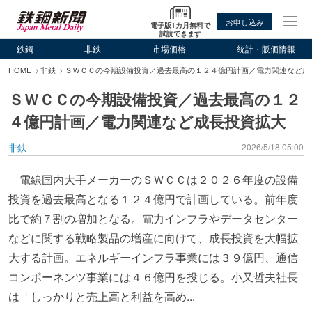
お申し込み
電子版1カ月無料で
試読できます
鉄鋼
非鉄
市場価格
統計・販価情報
HOME
非鉄
ＳＷＣＣの今期設備投資／過去最高の１２４億円計画／電力関連など成
ＳＷＣＣの今期設備投資／過去最高の１２
４億円計画／電力関連など成長投資拡大
非鉄
2026/5/18 05:00
電線国内大手メーカーのＳＷＣＣは２０２６年度の設備
投資を過去最高となる１２４億円で計画している。前年度
比で約７割の増加となる。電力インフラやデータセンター
などに関する戦略製品の増産に向けて、成長投資を大幅拡
大する計画。エネルギーインフラ事業には３９億円、通信
コンポーネンツ事業には４６億円を投じる。小又哲夫社長
は「しっかりと売上高と利益を高め...