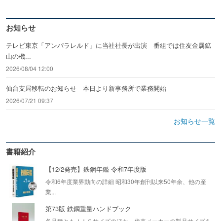
お知らせ
テレビ東京「アンパラレルド」に当社社長が出演 番組では住友金属鉱
山の機...
2026/08/04 12:00
仙台支局移転のお知らせ 本日より新事務所で業務開始
2026/07/21 09:37
お知らせ一覧
書籍紹介
【12/2発売】鉄鋼年鑑 令和7年度版
令和6年度業界動向の詳細 昭和30年創刊以来50年余、他の産
業...
第73版 鉄鋼重量ハンドブック
各品種ともＪＩＳサイズのほか、代表メーカーの製品サイズを