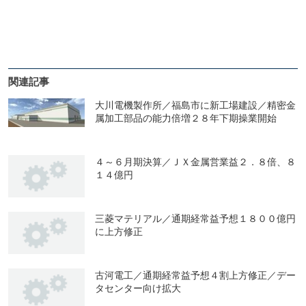
関連記事
大川電機製作所／福島市に新工場建設／精密金
属加工部品の能力倍増２８年下期操業開始
４～６月期決算／ＪＸ金属営業益２．８倍、８
１４億円
三菱マテリアル／通期経常益予想１８００億円
に上方修正
古河電工／通期経常益予想４割上方修正／デー
タセンター向け拡大