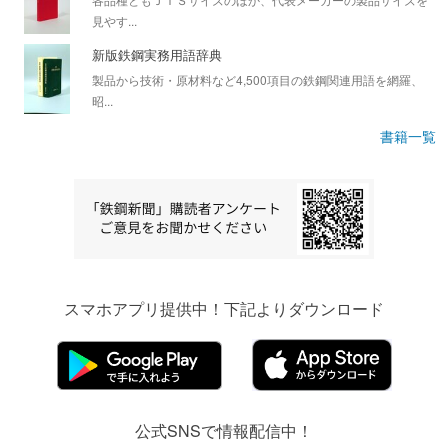
見やす...
新版鉄鋼実務用語辞典
製品から技術・原材料など4,500項目の鉄鋼関連用語を網羅、
昭...
書籍一覧
スマホアプリ提供中！下記よりダウンロード
公式SNSで情報配信中！