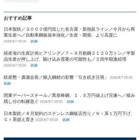
おすすめ記事
日本製鉄／３０００億円投じた名古屋・新熱延ライン／今月から商
業生産へ／自動車鋼板抜本強化／生産・開発、より高度に
2026/8/7 05:00
鉄鋼
経産省の生産計画ヒアリング／７～９月粗鋼２１２０万トン／半製
品生産が押し上げ、駆け込み需要の可能性も／２四半期連続増
2026/8/7 05:00
鉄鋼
鉄産懇・廣瀬会長／輸入鋼材の影響「引き続き注視」
2026/8/7 05:00
鉄鋼
関東デーバースチール／異形棒鋼、１．５万円値上げ完遂へ／積み
残し分の転嫁急ぐ
2026/8/7 05:00
鉄鋼
日本製鉄／８月契約のステンレス鋼板店売り／Ｎｉ系１万円下げ、
Ｃｒ系据え置き
2026/8/7 05:00
鉄鋼