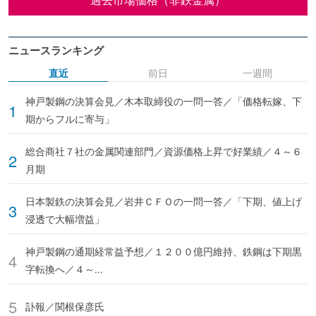
ニュースランキング
直近
前日
一週間
神戸製鋼の決算会見／木本取締役の一問一答／「価格転嫁、下
期からフルに寄与」
総合商社７社の金属関連部門／資源価格上昇で好業績／４～６
月期
日本製鉄の決算会見／岩井ＣＦＯの一問一答／「下期、値上げ
浸透で大幅増益」
神戸製鋼の通期経常益予想／１２００億円維持、鉄鋼は下期黒
字転換へ／４～...
訃報／関根保彦氏